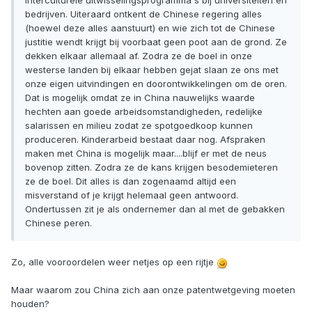
interculturele uitwisselingsprogramma's bij universiteiten en
bedrijven. Uiteraard ontkent de Chinese regering alles
(hoewel deze alles aanstuurt) en wie zich tot de Chinese
justitie wendt krijgt bij voorbaat geen poot aan de grond. Ze
dekken elkaar allemaal af. Zodra ze de boel in onze
westerse landen bij elkaar hebben gejat slaan ze ons met
onze eigen uitvindingen en doorontwikkelingen om de oren.
Dat is mogelijk omdat ze in China nauwelijks waarde
hechten aan goede arbeidsomstandigheden, redelijke
salarissen en milieu zodat ze spotgoedkoop kunnen
produceren. Kinderarbeid bestaat daar nog. Afspraken
maken met China is mogelijk maar....blijf er met de neus
bovenop zitten. Zodra ze de kans krijgen besodemieteren
ze de boel. Dit alles is dan zogenaamd altijd een
misverstand of je krijgt helemaal geen antwoord.
Ondertussen zit je als ondernemer dan al met de gebakken
Chinese peren.
Zo, alle vooroordelen weer netjes op een rijtje
Maar waarom zou China zich aan onze patentwetgeving moeten
houden?