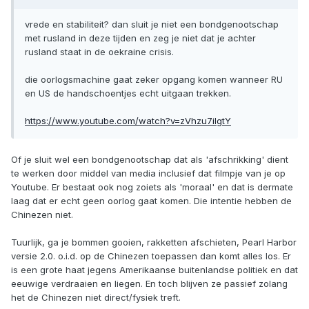
vrede en stabiliteit? dan sluit je niet een bondgenootschap
met rusland in deze tijden en zeg je niet dat je achter
rusland staat in de oekraine crisis.
die oorlogsmachine gaat zeker opgang komen wanneer RU
en US de handschoentjes echt uitgaan trekken.
https://www.youtube.com/watch?v=zVhzu7iIgtY
Of je sluit wel een bondgenootschap dat als 'afschrikking' dient
te werken door middel van media inclusief dat filmpje van je op
Youtube. Er bestaat ook nog zoiets als 'moraal' en dat is dermate
laag dat er echt geen oorlog gaat komen. Die intentie hebben de
Chinezen niet.
Tuurlijk, ga je bommen gooien, rakketten afschieten, Pearl Harbor
versie 2.0. o.i.d. op de Chinezen toepassen dan komt alles los. Er
is een grote haat jegens Amerikaanse buitenlandse politiek en dat
eeuwige verdraaien en liegen. En toch blijven ze passief zolang
het de Chinezen niet direct/fysiek treft.