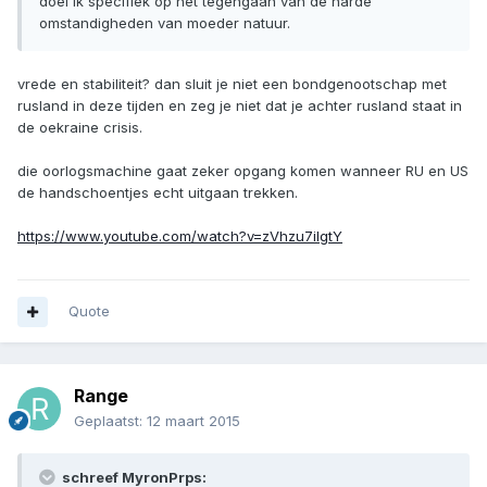
doel ik specifiek op het tegengaan van de harde
omstandigheden van moeder natuur.
vrede en stabiliteit? dan sluit je niet een bondgenootschap met
rusland in deze tijden en zeg je niet dat je achter rusland staat in
de oekraine crisis.
die oorlogsmachine gaat zeker opgang komen wanneer RU en US
de handschoentjes echt uitgaan trekken.
https://www.youtube.com/watch?v=zVhzu7iIgtY
Quote
Range
Geplaatst:
12 maart 2015
schreef MyronPrps: