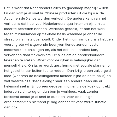
Het is waar dat Nederlanders alles zo goedkoop mogelijk willen.
En dan kom je al snel bij Chinese producten uit die bij o.a. de
Action en de Xenos worden verkocht. De andere kant van het
verhaal is dat heel veel Nederlanders qua inkomen bijna niets
meer te besteden hebben. Werkloos geraakt, of aan het werk
tegen minimumloon op flexibele basis waarmee je onder de
streep bijna niets overhoudt. Onder het mom van de crisis hebben
vooral grote winstgevende bedrijven tienduizenden vaste
medewerkers ontslagen en, als het echt niet anders kon,
vervangen door flexwerkers. Dit alles om de aandeelhouders
tevreden te stellen. Winst voor de rijken is belangrijker dan
menselijkheid. Oh ja, er wordt geschermd met sociale plannen om
het gezicht naar buiten toe te redden. Dan krijg je een zakje geld
mee (waarvan de belastingdienst meteen bijna de helft inpikt) en
wat waardeloze "begeleiding" naar een andere baan die er
helemaal niet is. En op een gegeven moment is de koek op, trekt
iedereen zich terug en dan ben je werkloos. Vaak zonder
toekomst omdat je al snel te oud bent voor de huidige
arbeidsmarkt en niemand je nog aanneemt voor welke functie
dan ook.