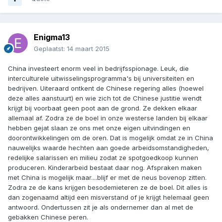
Enigma13
Geplaatst:
14 maart 2015
China investeert enorm veel in bedrijfsspionage. Leuk, die
interculturele uitwisselingsprogramma's bij universiteiten en
bedrijven. Uiteraard ontkent de Chinese regering alles (hoewel
deze alles aanstuurt) en wie zich tot de Chinese justitie wendt
krijgt bij voorbaat geen poot aan de grond. Ze dekken elkaar
allemaal af. Zodra ze de boel in onze westerse landen bij elkaar
hebben gejat slaan ze ons met onze eigen uitvindingen en
doorontwikkelingen om de oren. Dat is mogelijk omdat ze in China
nauwelijks waarde hechten aan goede arbeidsomstandigheden,
redelijke salarissen en milieu zodat ze spotgoedkoop kunnen
produceren. Kinderarbeid bestaat daar nog. Afspraken maken
met China is mogelijk maar....blijf er met de neus bovenop zitten.
Zodra ze de kans krijgen besodemieteren ze de boel. Dit alles is
dan zogenaamd altijd een misverstand of je krijgt helemaal geen
antwoord. Ondertussen zit je als ondernemer dan al met de
gebakken Chinese peren.