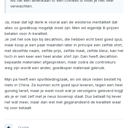
Als het een amerikaan of een chinees is moet je niet veel
verwachten.
Ja, maar dat ligt denk ik vooral aan de westerse mentaliteit dat
alles zo goedkoop mogelijk moet zijn. Men wil eigenlijk B-prijzen
betalen voor A-kwaliteit.
Je ziet het ook bijv bij decathlon, die hebben echt best goed spul,
maar koop je een paar maanden later in principe een zelfde shirt,
met dezelfde naam, zelfde prijs, zelfde maat, zelfde kleur, kan het
toch in een keer een heel ander shirt zijn. Dan heeft decathlon
bepaalde materialen afgesproken, maar zodra de controleurs
weg zijn wordt een ander, goedkoper materiaal gebruik.
Mijn pa heeft een sportkledingzaak, en om deze reden bestelt hij
niets in China. Ze kunnen echt goed spul leveren, tegen een heel
gunstig tarief, maar je weet nooit wat je vervolgens geleverd krijgt
als je er niet zelf met je neus bovenop staat. Dus betaalt hij liever
net wat meer, maar dan wel met gegarandeerd de kwaliteit waar
hij voor betaalt.
Quote