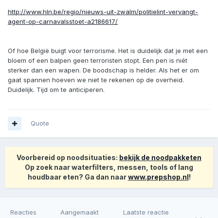
http://www.hln.be/regio/nieuws-uit-zwalm/politielint-vervangt-
agent-op-carnavalsstoet-a2186617/
Of hoe België buigt voor terrorisme. Het is duidelijk dat je met een
bloem of een balpen geen terroristen stopt. Een pen is niét
sterker dan een wapen. De boodschap is helder. Als het er om
gaat spannen hoeven we niet te rekenen op de overheid.
Duidelijk. Tijd om te anticiperen.
Quote
Voorbereid op noodsituaties:
bekijk de noodpakketen
Op zoek naar waterfilters, messen, tools of lang
houdbaar eten? Ga dan naar
www.prepshop.nl
!
Reacties
Aangemaakt
Laatste reactie