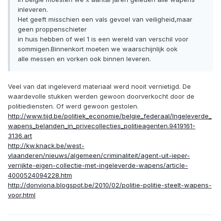
inleveren.
Het geeft misschien een vals gevoel van veiligheid,maar
geen proppenschieter
in huis hebben of wel 1 is een wereld van verschil voor
sommigen.Binnenkort moeten we waarschijnlijk ook
alle messen en vorken ook binnen leveren.
Veel van dat ingeleverd materiaal werd nooit vernietigd. De
waardevolle stukken werden gewoon doorverkocht door de
politiediensten. Of werd gewoon gestolen.
http://www.tijd.be/politiek_economie/belgie_federaal/Ingeleverde_
wapens_belanden_in_privecollecties_politieagenten.9419161-
3136.art
http://kw.knack.be/west-
vlaanderen/nieuws/algemeen/criminaliteit/agent-uit-ieper-
verrijkte-eigen-collectie-met-ingeleverde-wapens/article-
4000524094228.htm
http://donviona.blogspot.be/2010/02/politie-politie-steelt-wapens-
voor.html