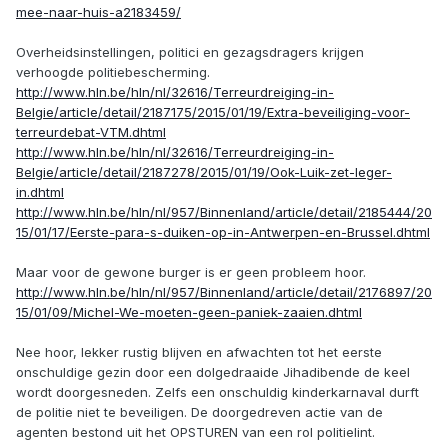
mee-naar-huis-a2183459/
Overheidsinstellingen, politici en gezagsdragers krijgen
verhoogde politiebescherming.
http://www.hln.be/hln/nl/32616/Terreurdreiging-in-
Belgie/article/detail/2187175/2015/01/19/Extra-beveiliging-voor-
terreurdebat-VTM.dhtml
http://www.hln.be/hln/nl/32616/Terreurdreiging-in-
Belgie/article/detail/2187278/2015/01/19/Ook-Luik-zet-leger-
in.dhtml
http://www.hln.be/hln/nl/957/Binnenland/article/detail/2185444/20
15/01/17/Eerste-para-s-duiken-op-in-Antwerpen-en-Brussel.dhtml
Maar voor de gewone burger is er geen probleem hoor.
http://www.hln.be/hln/nl/957/Binnenland/article/detail/2176897/20
15/01/09/Michel-We-moeten-geen-paniek-zaaien.dhtml
Nee hoor, lekker rustig blijven en afwachten tot het eerste
onschuldige gezin door een dolgedraaide Jihadibende de keel
wordt doorgesneden. Zelfs een onschuldig kinderkarnaval durft
de politie niet te beveiligen. De doorgedreven actie van de
agenten bestond uit het OPSTUREN van een rol politielint.