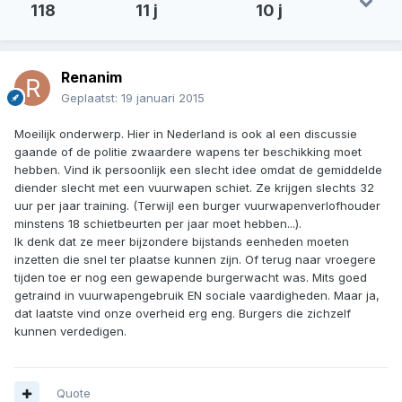
118
11 j
10 j
Renanim
Geplaatst:
19 januari 2015
Moeilijk onderwerp. Hier in Nederland is ook al een discussie
gaande of de politie zwaardere wapens ter beschikking moet
hebben. Vind ik persoonlijk een slecht idee omdat de gemiddelde
diender slecht met een vuurwapen schiet. Ze krijgen slechts 32
uur per jaar training. (Terwijl een burger vuurwapenverlofhouder
minstens 18 schietbeurten per jaar moet hebben...).
Ik denk dat ze meer bijzondere bijstands eenheden moeten
inzetten die snel ter plaatse kunnen zijn. Of terug naar vroegere
tijden toe er nog een gewapende burgerwacht was. Mits goed
getraind in vuurwapengebruik EN sociale vaardigheden. Maar ja,
dat laatste vind onze overheid erg eng. Burgers die zichzelf
kunnen verdedigen.
Quote