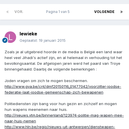
VOR.
Pagina 1 van 5
VOLGENDE
lewieke
Geplaatst:
19 januari 2015
Zoals je al uitgebreid hoorde in de media is België een land waar
heel veel Jihadi's actief zijn, en al helemaal in verhouding tot het
bevolkingsaantal. De afgelopen jaren werd het paard van Troye
binnengehaald. Daarbij de volgende bemerkingen :
Joden vragen om zich te mogen beschermen.
http://www.gva.be/cnt/dmf20150116_01477042/voorzitter-joodse-
federatie-laat-joodse-gemeenschap-zich-bewapenen
Politiediensten zijn bang voor hun gezin en zichzelf en mogen
hun wapens meenemen naar huis.
http://nieuws.vtm.be/binnenland/123974-politie-mag-wapen-mee-
naar-huis-nemen
http://www.hln.be/regio/nieuws-uit-antwerpen/dienstwapen-