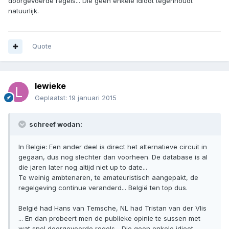
doorgevoerde regels... Die geen enkele idioot tegenhoudt
natuurlijk.
Quote
lewieke
Geplaatst:
19 januari 2015
schreef wodan:
In Belgie: Een ander deel is direct het alternatieve circuit in
gegaan, dus nog slechter dan voorheen. De database is al
die jaren later nog altijd niet up to date...
Te weinig ambtenaren, te amateuristisch aangepakt, de
regelgeving continue veranderd... België ten top dus.
België had Hans van Temsche, NL had Tristan van der Vlis
... En dan probeert men de publieke opinie te sussen met
wat snel doorgevoerde regels... Die geen enkele idioot