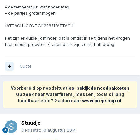
- de temperatuur wat hoger mag
- de partjes groter mogen
[ATTACH=CONFIG]12087[/ATTACH]
Het zijn er duidelijk minder, dat is omdat ik ze tijdens het drogen
toch moest proeven. :-) Uiteindelijk zijn ze nu half droog.
Quote
Voorbereid op noodsituaties:
bekijk de noodpakketen
Op zoek naar waterfilters, messen, tools of lang
houdbaar eten? Ga dan naar
www.prepshop.nl
!
Stuudje
Geplaatst:
10 augustus 2014