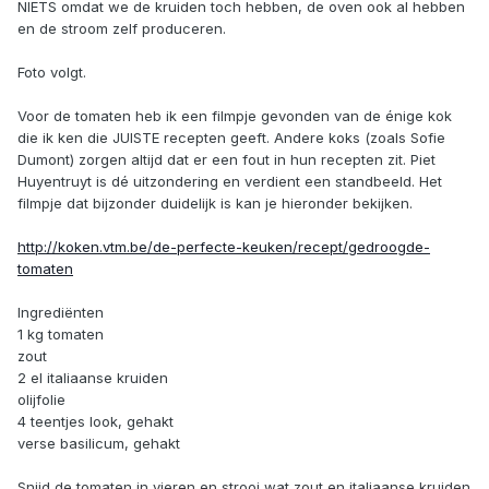
NIETS omdat we de kruiden toch hebben, de oven ook al hebben
en de stroom zelf produceren.
Foto volgt.
Voor de tomaten heb ik een filmpje gevonden van de énige kok
die ik ken die JUISTE recepten geeft. Andere koks (zoals Sofie
Dumont) zorgen altijd dat er een fout in hun recepten zit. Piet
Huyentruyt is dé uitzondering en verdient een standbeeld. Het
filmpje dat bijzonder duidelijk is kan je hieronder bekijken.
http://koken.vtm.be/de-perfecte-keuken/recept/gedroogde-
tomaten
Ingrediënten
1 kg tomaten
zout
2 el italiaanse kruiden
olijfolie
4 teentjes look, gehakt
verse basilicum, gehakt
Snijd de tomaten in vieren en strooi wat zout en italiaanse kruiden