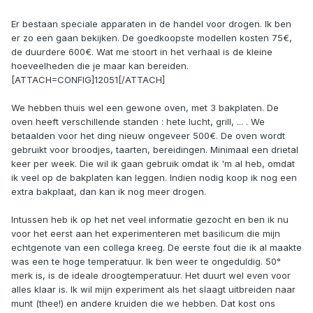
Er bestaan speciale apparaten in de handel voor drogen. Ik ben
er zo een gaan bekijken. De goedkoopste modellen kosten 75€,
de duurdere 600€. Wat me stoort in het verhaal is de kleine
hoeveelheden die je maar kan bereiden.
[ATTACH=CONFIG]12051[/ATTACH]
We hebben thuis wel een gewone oven, met 3 bakplaten. De
oven heeft verschillende standen : hete lucht, grill, ... . We
betaalden voor het ding nieuw ongeveer 500€. De oven wordt
gebruikt voor broodjes, taarten, bereidingen. Minimaal een drietal
keer per week. Die wil ik gaan gebruik omdat ik 'm al heb, omdat
ik veel op de bakplaten kan leggen. Indien nodig koop ik nog een
extra bakplaat, dan kan ik nog meer drogen.
Intussen heb ik op het net veel informatie gezocht en ben ik nu
voor het eerst aan het experimenteren met basilicum die mijn
echtgenote van een collega kreeg. De eerste fout die ik al maakte
was een te hoge temperatuur. Ik ben weer te ongeduldig. 50°
merk is, is de ideale droogtemperatuur. Het duurt wel even voor
alles klaar is. Ik wil mijn experiment als het slaagt uitbreiden naar
munt (thee!) en andere kruiden die we hebben. Dat kost ons