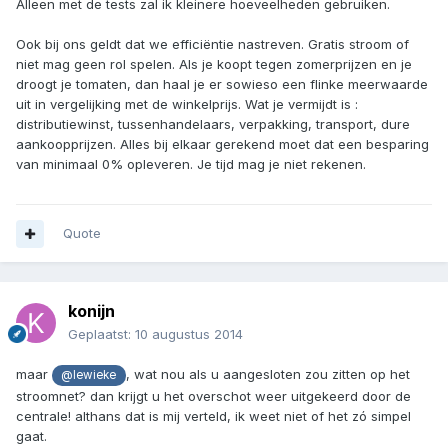
Alleen met de tests zal ik kleinere hoeveelheden gebruiken.
Ook bij ons geldt dat we efficiëntie nastreven. Gratis stroom of
niet mag geen rol spelen. Als je koopt tegen zomerprijzen en je
droogt je tomaten, dan haal je er sowieso een flinke meerwaarde
uit in vergelijking met de winkelprijs. Wat je vermijdt is :
distributiewinst, tussenhandelaars, verpakking, transport, dure
aankoopprijzen. Alles bij elkaar gerekend moet dat een besparing
van minimaal 0% opleveren. Je tijd mag je niet rekenen.
Quote
konijn
Geplaatst:
10 augustus 2014
maar
, wat nou als u aangesloten zou zitten op het
@lewieke
stroomnet? dan krijgt u het overschot weer uitgekeerd door de
centrale! althans dat is mij verteld, ik weet niet of het zó simpel
gaat.