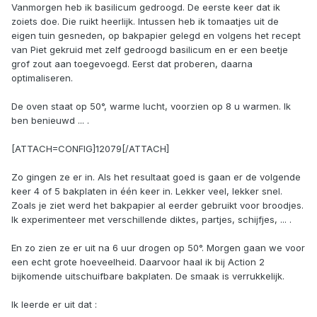
Vanmorgen heb ik basilicum gedroogd. De eerste keer dat ik
zoiets doe. Die ruikt heerlijk. Intussen heb ik tomaatjes uit de
eigen tuin gesneden, op bakpapier gelegd en volgens het recept
van Piet gekruid met zelf gedroogd basilicum en er een beetje
grof zout aan toegevoegd. Eerst dat proberen, daarna
optimaliseren.
De oven staat op 50°, warme lucht, voorzien op 8 u warmen. Ik
ben benieuwd ... .
[ATTACH=CONFIG]12079[/ATTACH]
Zo gingen ze er in. Als het resultaat goed is gaan er de volgende
keer 4 of 5 bakplaten in één keer in. Lekker veel, lekker snel.
Zoals je ziet werd het bakpapier al eerder gebruikt voor broodjes.
Ik experimenteer met verschillende diktes, partjes, schijfjes, ... .
En zo zien ze er uit na 6 uur drogen op 50°. Morgen gaan we voor
een echt grote hoeveelheid. Daarvoor haal ik bij Action 2
bijkomende uitschuifbare bakplaten. De smaak is verrukkelijk.
Ik leerde er uit dat :