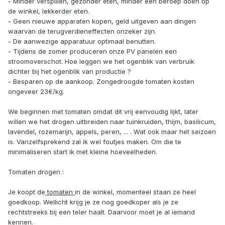
- Minder verspillen, gezonder eten, minder een beroep doen op
de winkel, lekkerder eten.
- Geen nieuwe apparaten kopen, geld uitgeven aan dingen
waarvan de terugverdieneffecten onzeker zijn.
- De aanwezige apparatuur optimaal benutten.
- Tijdens de zomer produceren onze PV panelen een
stroomoverschot. Hoe leggen we het ogenblik van verbruik
dichter bij het ogenblik van productie ?
- Besparen op de aankoop. Zongedroogde tomaten kosten
ongeveer 23€/kg.
We beginnen met tomaten omdat dit vrij eenvoudig lijkt, later
willen we het drogen uitbreiden naar tuinkruiden, thijm, basilicum,
lavendel, rozemarijn, appels, peren, ... . Wat ook maar het seizoen
is. Vanzelfsprekend zal ik wel foutjes maken. Om die te
minimaliseren start ik met kleine hoeveelheden.
Tomaten drogen :
Je koopt de
tomaten
in de winkel, momenteel staan ze heel
goedkoop. Wellicht krijg je ze nog goedkoper als je ze
rechtstreeks bij een teler haalt. Daarvoor moet je al iemand
kennen.