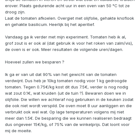
erover. Plaats gedurende acht uur in een oven van 50 °C tot ze
droog zijn.
Laat de tomaten afkoelen. Overgiet met olijfolie, gehakte knoflook
en gehakte basilicum. Heerlijk bij het aperitief.
Vandaag ga ik verder met mijn experiment. Tomaten heb ik al,
grof zout is er ook al (dat gebruik ik voor het roken van zalm/vis),
de oven is er ook. Meer resultaten de volgende uren/dagen.
Hoeveel zullen we besparen ?
Ik ga er van uit dat 90% van het gewicht van de tomaten
verdwijnt. Dus heb je 10kg tomaten nodig voor 1 kg gedroogde
tomaten. Tegen 0.75€/kg kost dit dus 7.5€, verder is nog nodig
wat zout 0.1€, wat kruiden (uit de tuin ?). Bewaren doen we in
olijfolie. Die willen we achteraf nog gebruiken in de keuken zodat
die ook niet wordt verspild. De oven moet 8 uur aanliggen en die
verbruikt ook wel wat. Op lage temperaturen volgens mij niet
meer dan 1.5€. De besparing die we kunnen realiseren bedraagt
dus ongeveer 15€/kg, of 75% van de winkelprijs. Dat loont voor
mij de moeite.