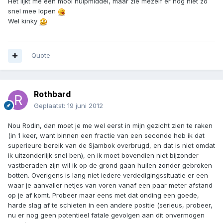
Het lijkt me een mooi hulpmiddel, maar zie mezelf er nog niet zo
snel mee lopen
Wel kinky
Quote
Rothbard
Geplaatst:
19 juni 2012
Nou Rodin, dan moet je me wel eerst in mijn gezicht zien te raken
(in 1 keer, want binnen een fractie van een seconde heb ik dat
superieure bereik van de Sjambok overbrugd, en dat is niet omdat
ik uitzonderlijk snel ben), en ik moet bovendien niet bijzonder
vastberaden zijn wil ik op de grond gaan huilen zonder gebroken
botten. Overigens is lang niet iedere verdedigingssituatie er een
waar je aanvaller netjes van voren vanaf een paar meter afstand
op je af komt. Probeer maar eens met dat onding een goede,
harde slag af te schieten in een andere positie (serieus, probeer,
nu er nog geen potentieel fatale gevolgen aan dit onvermogen