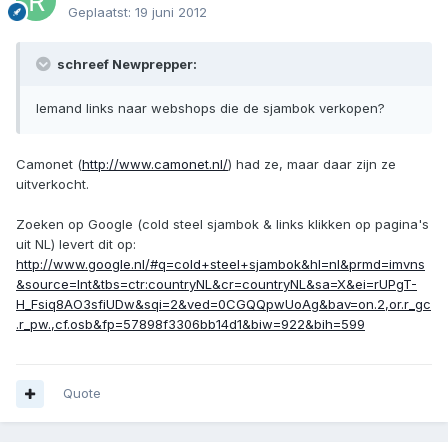
Geplaatst:
19 juni 2012
schreef Newprepper:
Iemand links naar webshops die de sjambok verkopen?
Camonet (
http://www.camonet.nl/
) had ze, maar daar zijn ze
uitverkocht.
Zoeken op Google (cold steel sjambok & links klikken op pagina's
uit NL) levert dit op:
http://www.google.nl/#q=cold+steel+sjambok&hl=nl&prmd=imvns
&source=lnt&tbs=ctr:countryNL&cr=countryNL&sa=X&ei=rUPgT-
H_Fsiq8AO3sfiUDw&sqi=2&ved=0CGQQpwUoAg&bav=on.2,or.r_gc
.r_pw.,cf.osb&fp=57898f3306bb14d1&biw=922&bih=599
Quote