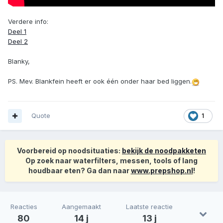
Verdere info:
Deel 1
Deel 2
Blanky,
PS. Mev. Blankfein heeft er ook één onder haar bed liggen.
Quote
1
Voorbereid op noodsituaties:
bekijk de noodpakketen
Op zoek naar waterfilters, messen, tools of lang
houdbaar eten? Ga dan naar
www.prepshop.nl
!
Reacties
Aangemaakt
Laatste reactie
80
14 j
13 j