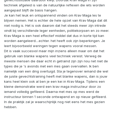
gevechtssituatie daardoor kwijt. Doordat Krav Maga in zijn
techniek afgeleid is van de natuurlijke reflexen die iets worden
aangepast blijft de basis hangen.
Je kan het leuk en ontspannend vinden om Krav Maga les te
blijven nemen. Het is echter de hele opzet van Krav Maga dat dit
niet nodig is. Het is ook daarom dat het steeds meer zijn intrede
vindt bij verschillende leger eenheden, politiekorpsen en zo meer.
Krav Maga is een heel effectief middel dat dus in korte tijd kan
worden aangeleerd....echter. het heeft ook zijn beperkingen. Je
leert bijvoorbeeld weringen tegen wapens vooral messen.
Dit is vaak succesvol maar mijn inziens alleen maar om dat het
gebruik van blanke wapens veel techniek vereist. Verweg de
meeste mensen die daar echt in getraind zijn zijn nou net niet de
types die je 's avonds met een mes gaan overvallen. Ik ben
namelijk van een ding overtuigd. Sta je tegenover iemand die wel
de juiste gevechtstraining heeft met blanke wapens, dan is jouw
kans heel klein ook al ben je een kei in Krav Maga. Tijdens een
kleine demonstratie werd een krav maga instructeur door zo
iemand volledig gefileerd. Daarna met mes op mes werd de
instructeur binnen 1 seconde ontwapend en op nieuw gefileerd.
In de praktijk zal je waarschijnlijk nog niet eens het mes gezien
hebben.