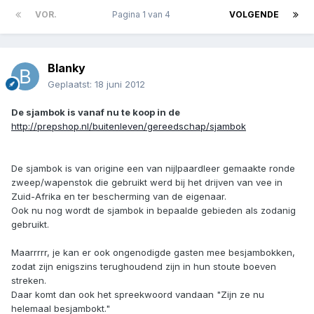
VOR.
Pagina 1 van 4
VOLGENDE
Blanky
Geplaatst:
18 juni 2012
De sjambok is vanaf nu te koop in de
http://prepshop.nl/buitenleven/gereedschap/sjambok
De sjambok is van origine een van nijlpaardleer gemaakte ronde
zweep/wapenstok die gebruikt werd bij het drijven van vee in
Zuid-Afrika en ter bescherming van de eigenaar.
Ook nu nog wordt de sjambok in bepaalde gebieden als zodanig
gebruikt.
Maarrrrr, je kan er ook ongenodigde gasten mee besjambokken,
zodat zijn enigszins terughoudend zijn in hun stoute boeven
streken.
Daar komt dan ook het spreekwoord vandaan "Zijn ze nu
helemaal besjambokt."