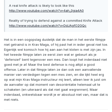
A real knife attack is likely to look like this
http://www.youtube.com/watch?v=4ah_0gia4A0
Reality of trying to defend against a committed Knife Attack
http://www.youtube.com/watch?v=DdJAgfO2GQc
Het is in een oogopslag duidelijk dat de man in het eerste filmpje
niet getraind is in Krav Maga, of hij past het in ieder geval niet toe.
Eigenlijk wel komisch hoe hij aan aan het kloten is met zijn jas. In
het tweede filmpje laten ze eerst zien wat er gebeurt als je
'defensief' bent tegenover een mes. Dan loopt het inderdaad niet
goed met je af. Maar the best defense is nog altijd a good
offense. Later in dat filmpje laten ze dan ook een aanvallende
manier van verdedigen tegen een mes zien, en die lijkt heel erg
op wat mijn Krav Maga instructeur mij leert, alleen leer ik juist om
de aanvaller op dat moment van desoriëntatie helemaal uit te
schakelen (en uiteraard als dat niet gaat wegrennen). Maar
inderdaad, onkwetsbaar wordt je er absoluut niet van, maar dat is
met niets.