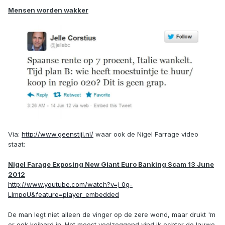
Mensen worden wakker
Via:
http://www.geenstijl.nl/
waar ook de Nigel Farrage video
staat:
Nigel Farage Exposing New Giant Euro Banking Scam 13 June
2012
http://www.youtube.com/watch?v=j_0g-
LImpoU&feature=player_embedded
De man legt niet alleen de vinger op de zere wond, maar drukt 'm
er ook keihard in. Het meest veelzeggend vind ik echter de lauwe