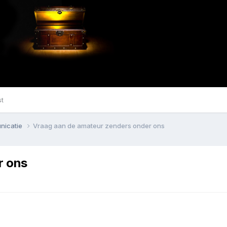
st
nicatie
Vraag aan de amateur zenders onder ons
r ons