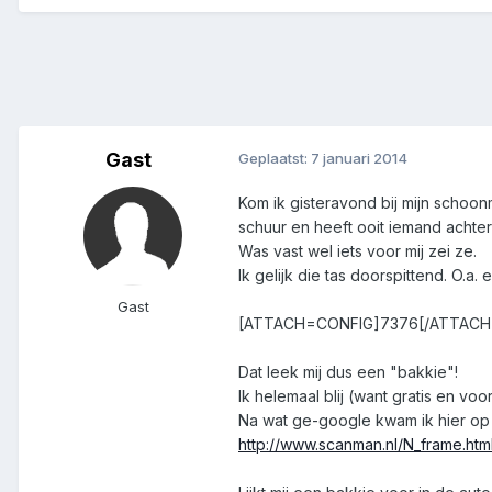
Gast
Geplaatst:
7 januari 2014
Kom ik gisteravond bij mijn schoo
schuur en heeft ooit iemand achter
Was vast wel iets voor mij zei ze.
Ik gelijk die tas doorspittend. O.a.
Gast
[ATTACH=CONFIG]7376[/ATTACH
Dat leek mij dus een "bakkie"!
Ik helemaal blij (want gratis en voo
Na wat ge-google kwam ik hier op u
http://www.scanman.nl/N_frame.ht