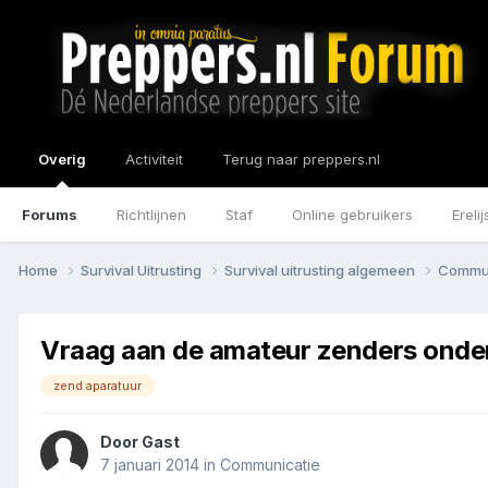
Overig
Activiteit
Terug naar preppers.nl
Forums
Richtlijnen
Staf
Online gebruikers
Erelij
Home
Survival Uitrusting
Survival uitrusting algemeen
Commu
Vraag aan de amateur zenders onde
zend aparatuur
Door Gast
7 januari 2014
in
Communicatie