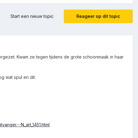
Start een nieuw topic
Reageer op dit topic
ergezet. Kwam ze tegen tijdens de grote schoonmaak in haar
og wat spul en dit:
anger.--N_art_1451.html