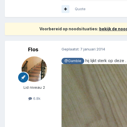
Quote
Voorbereid op noodsituaties:
bekijk de no
Flos
Geplaatst:
7 januari 2014
hij lijkt sterk op dez
@Gamble
Lid niveau 2
6.8k