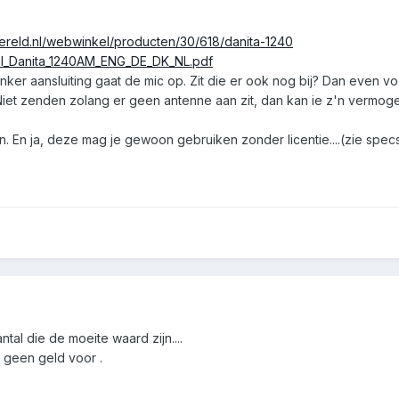
ereld.nl/webwinkel/producten/30/618/danita-1240
ual_Danita_1240AM_ENG_DE_DK_NL.pdf
er aansluiting gaat de mic op. Zit die er ook nog bij? Dan even voor
 Niet zenden zolang er geen antenne aan zit, dan kan ie z'n vermogen 
En ja, deze mag je gewoon gebruiken zonder licentie....(zie specs 
tal die de moeite waard zijn....
 geen geld voor .