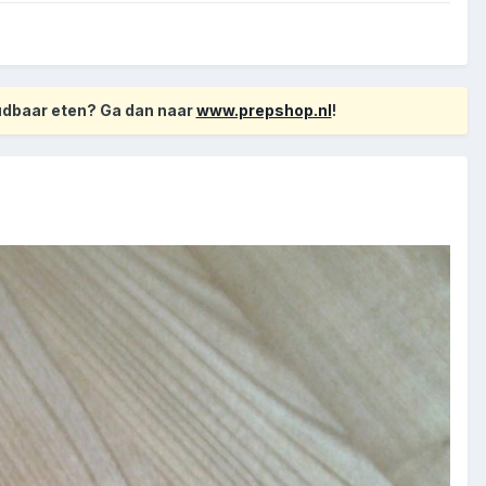
oudbaar eten? Ga dan naar
www.prepshop.nl
!