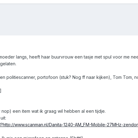
nmoeder langs, heeft haar buurvrouw een tasje met spul voor me ne
gelaten.
 een politiescanner, portofoon (stuk? Nog ff naar kijken), Tom Tom, n
]
r nop) een item wat ik graag wil hebben al een tijdje.
it:
ml?http://www.scanman.nl/Danita-1240-AM_FM-Mobile-27MHz-zendontv