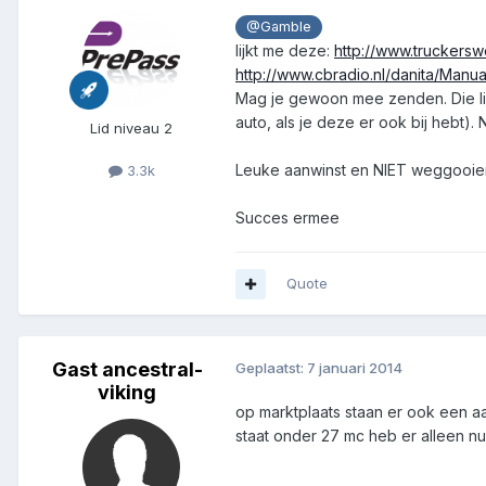
@Gamble
lijkt me deze:
http://www.truckersw
http://www.cbradio.nl/danita/Man
Mag je gewoon mee zenden. Die link
auto, als je deze er ook bij hebt).
Lid niveau 2
Leuke aanwinst en NIET weggooien. 
3.3k
Succes ermee
Quote
Gast ancestral-
Geplaatst:
7 januari 2014
viking
op marktplaats staan er ook een aan
staat onder 27 mc heb er alleen nu