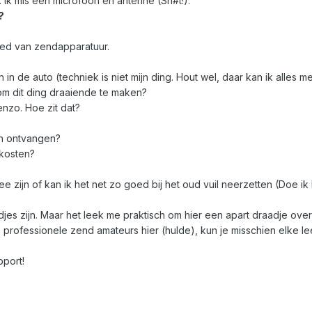
o. Ik mis een microfoon en antenne (Sh#t!).
?
ied van zendapparatuur.
en in de auto (techniek is niet mijn ding. Hout wel, daar kan ik alles m
om dit ding draaiende te maken?
nzo. Hoe zit dat?
n ontvangen?
kosten?
ee zijn of kan ik het net zo goed bij het oud vuil neerzetten (Doe ik
aadjes zijn. Maar het leek me praktisch om hier een apart draadje over
e professionele zend amateurs hier (hulde), kun je misschien elke 
pport!