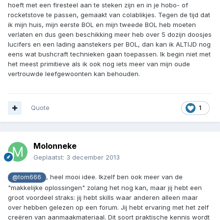
hoeft met een firesteel aan te steken zijn en in je hobo- of
rocketstove te passen, gemaakt van colablikjes. Tegen de tijd dat
ik mijn huis, mijn eerste BOL en mijn tweede BOL heb moeten
verlaten en dus geen beschikking meer heb over 5 dozijn doosjes
lucifers en een lading aanstekers per BOL, dan kan ik ALTIJD nog
eens wat bushcraft technieken gaan toepassen. Ik begin niet met
het meest primitieve als ik ook nog iets meer van mijn oude
vertrouwde leefgewoonten kan behouden.
Quote
1
Molonneke
Geplaatst:
3 december 2013
, heel mooi idee. Ikzelf ben ook meer van de
@tom666
"makkelijke oplossingen" zolang het nog kan, maar jij hebt een
groot voordeel straks: jij hebt skills waar anderen alleen maar
over hebben gelezen op een forum. Jij hebt ervaring met het zelf
creëren van aanmaakmateriaal. Dit soort praktische kennis wordt