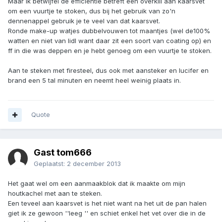
Maar ik betwijfel de efficiëntie betreft een overkill aan kaarsvet
om een vuurtje te stoken, dus bij het gebruik van zo'n
dennenappel gebruik je te veel van dat kaarsvet.
Ronde make-up watjes dubbelvouwen tot maantjes (wel de100%
watten en niet van lidl want daar zit een soort van coating op) en
ff in die was deppen en je hebt genoeg om een vuurtje te stoken.
Aan te steken met firesteel, dus ook met aansteker en lucifer en
brand een 5 tal minuten en neemt heel weinig plaats in.
Quote
Gast tom666
Geplaatst:
2 december 2013
Het gaat wel om een aanmaakblok dat ik maakte om mijn
houtkachel met aan te steken.
Een teveel aan kaarsvet is het niet want na het uit de pan halen
giet ik ze gewoon ''leeg '' en schiet enkel het vet over die in de