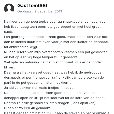
Gast tom666
Geplaatst:
2 december 2013
Na meer dan genoeg topics over aanmaaktoestanden voor vuur
heb ik vandaag toch eens iets geprobeert en met heel groot
suc6.
Een gedroogde denappel brandt goed...maar om er een vuur met
aan te steken duurt het even voor je met een lucifer de denappel
tot ontbranding krijgt.
Nu heb ik terg van mijn overschotten kaarsen een pot gesmolten
en het op een vrij hoge temperatuur gebracht.
Wel opletten natuurlijk dat het niet ontvlamt...dus er net onder
blijven.
Daarna als het kaarsvet goed heet was heb ik de gedroogde
denappels er per 4 ongeveer (afhankelijk van de grote van de
pan) in de pot gedaan en laten ''bakken''.
Ja idd ze bakken net zoals frietjes in het vet.
Na een 30 sec te laten bakken gaan de ''porien'' van de
denappel open en kruipt het kaarsvet tot de kern van de appel.
Daarna ze eruit gehaald en laten drogen ( lees opstijven).
Ik heb er zo een 40 gemaakt.
De test gedaan om het houtvuur aan de steken en het resultaat is