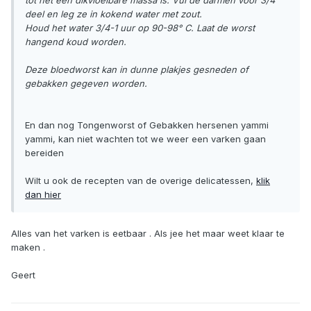
tot het een dikvloeibare massa is. Vul de darmen voor 3/4
deel en leg ze in kokend water met zout.
Houd het water 3/4-1 uur op 90-98° C. Laat de worst
hangend koud worden.
Deze bloedworst kan in dunne plakjes gesneden of
gebakken gegeven worden.
En dan nog Tongenworst of Gebakken hersenen yammi
yammi, kan niet wachten tot we weer een varken gaan
bereiden
Wilt u ook de recepten van de overige delicatessen,
klik
dan hier
Alles van het varken is eetbaar . Als jee het maar weet klaar te
maken .
Geert