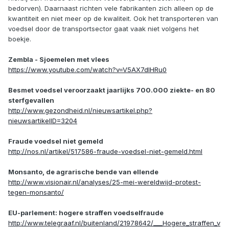
bedorven). Daarnaast richten vele fabrikanten zich alleen op de
kwantiteit en niet meer op de kwaliteit. Ook het transporteren van
voedsel door de transportsector gaat vaak niet volgens het
boekje.
Zembla - Sjoemelen met vlees
https://www.youtube.com/watch?v=V5AX7dlHRu0
Besmet voedsel veroorzaakt jaarlijks 700.000 ziekte- en 80
sterfgevallen
http://www.gezondheid.nl/nieuwsartikel.php?
nieuwsartikelID=3204
Fraude voedsel niet gemeld
http://nos.nl/artikel/517586-fraude-voedsel-niet-gemeld.html
Monsanto, de agrarische bende van ellende
http://www.visionair.nl/analyses/25-mei-wereldwijd-protest-
tegen-monsanto/
EU-parlement: hogere straffen voedselfraude
http://www.telegraaf.nl/buitenland/21978642/___Hogere_straffen_v