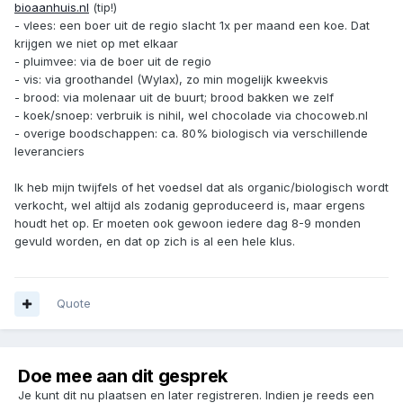
bioaanhuis.nl
(tip!)
- vlees: een boer uit de regio slacht 1x per maand een koe. Dat
krijgen we niet op met elkaar
- pluimvee: via de boer uit de regio
- vis: via groothandel (Wylax), zo min mogelijk kweekvis
- brood: via molenaar uit de buurt; brood bakken we zelf
- koek/snoep: verbruik is nihil, wel chocolade via chocoweb.nl
- overige boodschappen: ca. 80% biologisch via verschillende
leveranciers
Ik heb mijn twijfels of het voedsel dat als organic/biologisch wordt
verkocht, wel altijd als zodanig geproduceerd is, maar ergens
houdt het op. Er moeten ook gewoon iedere dag 8-9 monden
gevuld worden, en dat op zich is al een hele klus.
Quote
Doe mee aan dit gesprek
Je kunt dit nu plaatsen en later registreren. Indien je reeds een