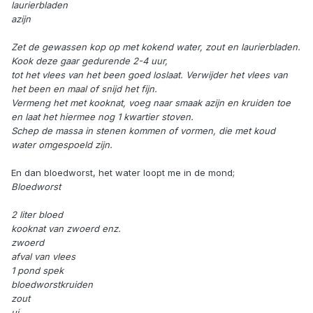
laurierbladen
azijn
Zet de gewassen kop op met kokend water, zout en laurierbladen.
Kook deze gaar gedurende 2-4 uur,
tot het vlees van het been goed loslaat. Verwijder het vlees van
het been en maal of snijd het fijn.
Vermeng het met kooknat, voeg naar smaak azijn en kruiden toe
en laat het hiermee nog 1 kwartier stoven.
Schep de massa in stenen kommen of vormen, die met koud
water omgespoeld zijn.
En dan bloedworst, het water loopt me in de mond;
Bloedworst
2 liter bloed
kooknat van zwoerd enz.
zwoerd
afval van vlees
1 pond spek
bloedworstkruiden
zout
ui