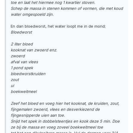
toe en laat het hiermee nog 1 kwartier stoven.
Schep de massa in stenen kommen of vormen, die met koud
water omgespoeld zijn.
En dan bloedworst, het water loopt me in de mond;
Bloedworst
2 liter bloed
kooknat van zwoerd enz.
zwoerd
afval van vlees
1 pond spek
bloedworstkruiden
zout
ui
boekweitmeel
Zeef het bloed en voeg hier het kooknat, de kruiden, zout,
fijngemalen zwoerd, vlees en desverkiezend de
fijngesnipperde uien aan toe.
Snijd het spek in dobbelsteentjes en kook deze 5 min. Doe
ze bij de massa en voeg zoveel boekweitmeel toe