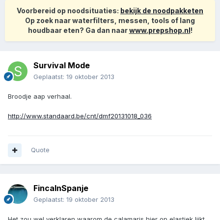
Voorbereid op noodsituaties:
bekijk de noodpakketen
Op zoek naar waterfilters, messen, tools of lang
houdbaar eten? Ga dan naar
www.prepshop.nl
!
Survival Mode
Geplaatst:
19 oktober 2013
Broodje aap verhaal.
http://www.standaard.be/cnt/dmf20131018_036
Quote
FincaInSpanje
Geplaatst:
19 oktober 2013
Het zou wel verklaren waarom de calamaris hier op elastiek lijkt.