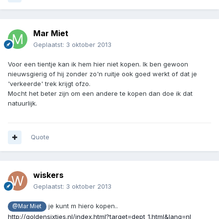
Mar Miet
Geplaatst:
3 oktober 2013
Voor een tientje kan ik hem hier niet kopen. Ik ben gewoon
nieuwsgierig of hij zonder zo'n ruitje ook goed werkt of dat je
'verkeerde' trek krijgt ofzo.
Mocht het beter zijn om een andere te kopen dan doe ik dat
natuurlijk.
Quote
wiskers
Geplaatst:
3 oktober 2013
je kunt m hiero kopen..
@Mar Miet
http://goldensixties.nl/index.html?target=dept_1.html&lang=nl