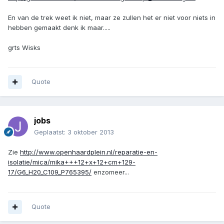
En van de trek weet ik niet, maar ze zullen het er niet voor niets in
hebben gemaakt denk ik maar.....
grts Wisks
Quote
jobs
Geplaatst:
3 oktober 2013
Zie
http://www.openhaardplein.nl/reparatie-en-
isolatie/mica/mika+++12+x+12+cm+129-
17/G6_H20_C109_P765395/
enzomeer...
Quote