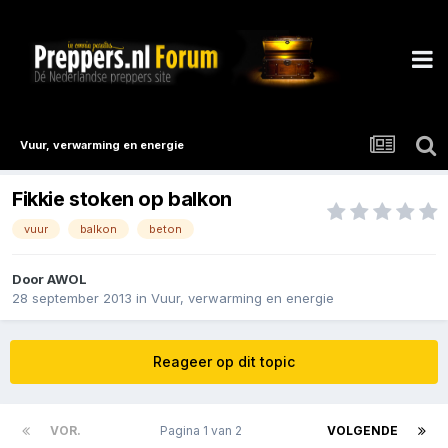
Vuur, verwarming en energie
Fikkie stoken op balkon
vuur
balkon
beton
Door
AWOL
28 september 2013
in
Vuur, verwarming en energie
Reageer op dit topic
VOR.
Pagina 1 van 2
VOLGENDE