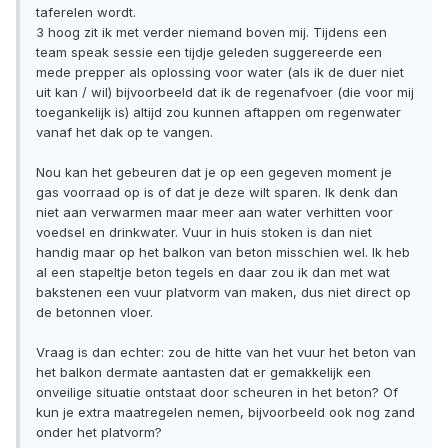
taferelen wordt.
3 hoog zit ik met verder niemand boven mij. Tijdens een
team speak sessie een tijdje geleden suggereerde een
mede prepper als oplossing voor water (als ik de duer niet
uit kan / wil) bijvoorbeeld dat ik de regenafvoer (die voor mij
toegankelijk is) altijd zou kunnen aftappen om regenwater
vanaf het dak op te vangen.
Nou kan het gebeuren dat je op een gegeven moment je
gas voorraad op is of dat je deze wilt sparen. Ik denk dan
niet aan verwarmen maar meer aan water verhitten voor
voedsel en drinkwater. Vuur in huis stoken is dan niet
handig maar op het balkon van beton misschien wel. Ik heb
al een stapeltje beton tegels en daar zou ik dan met wat
bakstenen een vuur platvorm van maken, dus niet direct op
de betonnen vloer.
Vraag is dan echter: zou de hitte van het vuur het beton van
het balkon dermate aantasten dat er gemakkelijk een
onveilige situatie ontstaat door scheuren in het beton? Of
kun je extra maatregelen nemen, bijvoorbeeld ook nog zand
onder het platvorm?