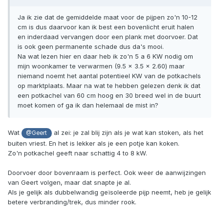
Ja ik zie dat de gemiddelde maat voor de pijpen zo'n 10-12
cm is dus daarvoor kan ik best een bovenlicht eruit halen
en inderdaad vervangen door een plank met doorvoer. Dat
is ook geen permanente schade dus da's mooi.
Na wat lezen hier en daar heb ik zo'n 5 a 6 KW nodig om
mijn woonkamer te verwarmen (9.5 x 3.5 x 2.60) maar
niemand noemt het aantal potentieel KW van de potkachels
op marktplaats. Maar na wat te hebben gelezen denk ik dat
een potkachel van 60 cm hoog en 30 breed wel in de buurt
moet komen of ga ik dan helemaal de mist in?
Wat
al zei: je zal blij zijn als je wat kan stoken, als het
@Geert
buiten vriest. En het is lekker als je een potje kan koken.
Zo'n potkachel geeft naar schattig 4 to 8 kW.
Doorvoer door bovenraam is perfect. Ook weer de aanwijzingen
van Geert volgen, maar dat snapte je al.
Als je gelijk als dubbelwandig geïsoleerde pijp neemt, heb je gelijk
betere verbranding/trek, dus minder rook.