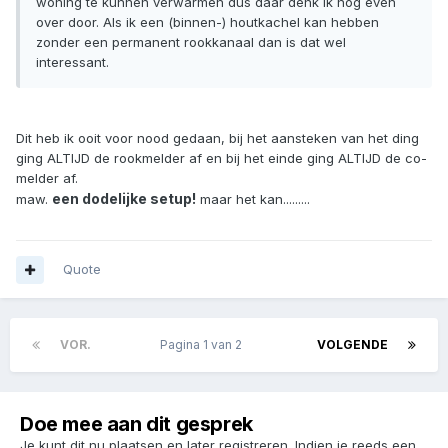
woning te kunnen verwarmen dus daar denk ik nog even
over door. Als ik een (binnen-) houtkachel kan hebben
zonder een permanent rookkanaal dan is dat wel
interessant.
Dit heb ik ooit voor nood gedaan, bij het aansteken van het ding
ging ALTIJD de rookmelder af en bij het einde ging ALTIJD de co-
melder af.
een dodelijke setup!
maw.
maar het kan.........
Quote
VOR.
Pagina 1 van 2
VOLGENDE
Doe mee aan dit gesprek
Je kunt dit nu plaatsen en later registreren. Indien je reeds een