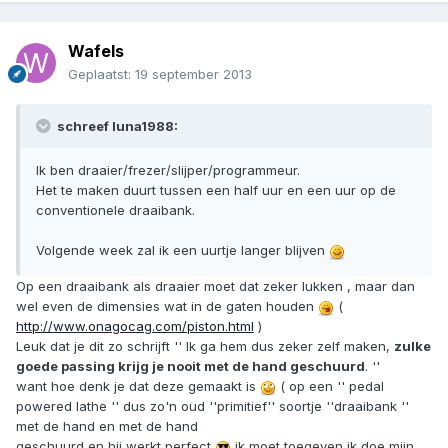
Wafels
Geplaatst:
19 september 2013
schreef luna1988:
Ik ben draaier/frezer/slijper/programmeur.
Het te maken duurt tussen een half uur en een uur op de
conventionele draaibank.
Volgende week zal ik een uurtje langer blijven
Op een draaibank als draaier moet dat zeker lukken , maar dan
wel even de dimensies wat in de gaten houden
(
http://www.onagocag.com/piston.html
)
Leuk dat je dit zo schrijft '' Ik ga hem dus zeker zelf maken,
zulke
goede passing krijg je nooit met de hand geschuurd
. ''
want hoe denk je dat deze gemaakt is
( op een '' pedal
powered lathe '' dus zo'n oud ''primitief'' soortje ''draaibank ''
met de hand en met de hand
geschuurd en hij werkt perfect
ik moet toegeven ik doe mijn