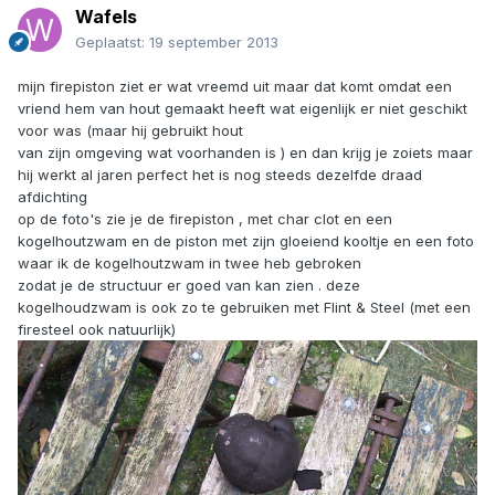
Wafels
Geplaatst:
19 september 2013
mijn firepiston ziet er wat vreemd uit maar dat komt omdat een
vriend hem van hout gemaakt heeft wat eigenlijk er niet geschikt
voor was (maar hij gebruikt hout
van zijn omgeving wat voorhanden is ) en dan krijg je zoiets maar
hij werkt al jaren perfect het is nog steeds dezelfde draad
afdichting
op de foto's zie je de firepiston , met char clot en een
kogelhoutzwam en de piston met zijn gloeiend kooltje en een foto
waar ik de kogelhoutzwam in twee heb gebroken
zodat je de structuur er goed van kan zien . deze
kogelhoudzwam is ook zo te gebruiken met Flint & Steel (met een
firesteel ook natuurlijk)