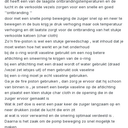
dit heeft één van de laagste ontbrandingstemperaturen en de
lucht in de verkoolde vezels zorgen voor een snelle en goed
''ontbranding ''
door met een snelle pomp beweging de zuiger snel op en neer te
bewegen in de buis krijg je druk verhoging maar ook temperatuur
verhoging en dit laatste zorgt voor de ontbranding van het stukje
verkoolde katoen (char cloth)
Zo'n fire-piston is wel een stukje gereedschap , wat inhoud dat je
moet weten hoe het werkt en je het onderhoud
bij de o-ring wordt vaseline gebruikt om een nog betere
afdichting en smeerring te krijgen van de o-ring
bij een afdichting met een draad wordt of water gebruikt (draad
/vezel zet ietsjes uit) of men gebruikt ook vaseline
bij een o-ring moet je echt vaseline gebruiken.
Ga je de fire piston gebruiken , dan zorg je ervoor dat hij schoon
van binnen is , je smeert een beetje vaseline op de afdichting
en plaatst een klein stukje char cloth in de opening die in de
zuiger ervoor gemaakt is
Wat ik zelf doe is eerst een paar keer de zuiger langzaam op en
neer drukken zodat de lucht die erin zit
al wat is voor verwarmd en de smering optimaal verdeeld is .
Daarna is het zaak om de pomp beweging zo snel mogelijk te
maken