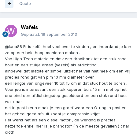
Quote
Wafels
Geplaatst:
19 september 2013
@luna88 Er is zelfs heel veel over te vinden , en inderdaad je kan
ze op een hele hoop manieren maken .
Van High Tech materialen dmv een draaibank tot een stuk rond
hout en een stukje draad (vezels) als afdichting .
alhoewel dat laatste er simpel uitziet het valt niet mee om een vrij
precies rond gat van plm 10 mm diameter over
een lengte van ongeveer 10 tot 15 cm in dat stuk hout te boren .
Voor jou is interessant een stuk koperen buis 15 mm met op het
ene eind een afdichtingsdop gesoldeerd en een stuk rond hout
wat daar
net in past hierin maak je een groef waar een O-ring in past en
het geheel goed afsluit zodat je compressie krijgt
Het werkt net als een diesel motor , de werking is precies
hetzelfde enkel hier is je brandstof (in de meeste gevallen ) char
cloth