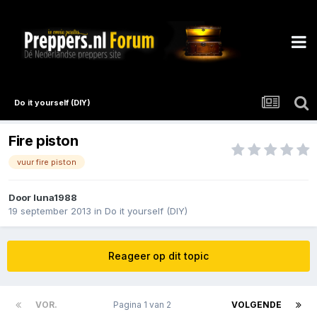
Do it yourself (DIY)
Fire piston
vuur fire piston
Door
luna1988
19 september 2013
in
Do it yourself (DIY)
Reageer op dit topic
VOR.
Pagina 1 van 2
VOLGENDE