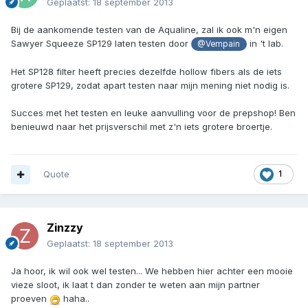
Geplaatst:
18 september 2013
Bij de aankomende testen van de Aqualine, zal ik ook m'n eigen
Sawyer Squeeze SP129 laten testen door
in 't lab.
@Vempain
Het SP128 filter heeft precies dezelfde hollow fibers als de iets
grotere SP129, zodat apart testen naar mijn mening niet nodig is.
Succes met het testen en leuke aanvulling voor de prepshop! Ben
benieuwd naar het prijsverschil met z'n iets grotere broertje.
Quote
1
Zinzzy
Geplaatst:
18 september 2013
Ja hoor, ik wil ook wel testen... We hebben hier achter een mooie
vieze sloot, ik laat t dan zonder te weten aan mijn partner
proeven
haha..