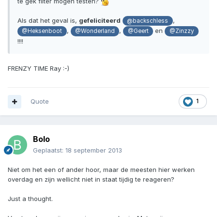
te gek filter mogen testen?
Als dat het geval is,
gefeliciteerd
,
@backschless
,
,
en
@Heksenboot
@Wonderland
@Geert
@Zinzzy
!!!!
FRENZY TIME Ray :-)
Quote
1
Bolo
Geplaatst:
18 september 2013
Niet om het een of ander hoor, maar de meesten hier werken
overdag en zijn wellicht niet in staat tijdig te reageren?
Just a thought.