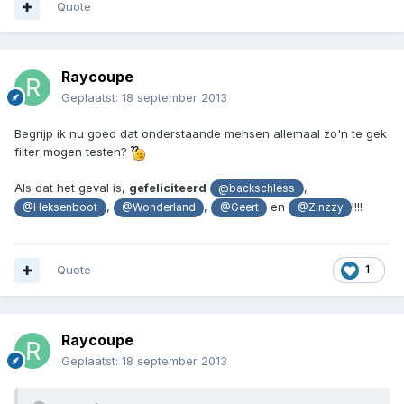
Quote
Raycoupe
Geplaatst:
18 september 2013
Begrijp ik nu goed dat onderstaande mensen allemaal zo'n te gek
filter mogen testen?
Als dat het geval is,
gefeliciteerd
,
@backschless
,
,
en
!!!!
@Heksenboot
@Wonderland
@Geert
@Zinzzy
Quote
1
Raycoupe
Geplaatst:
18 september 2013