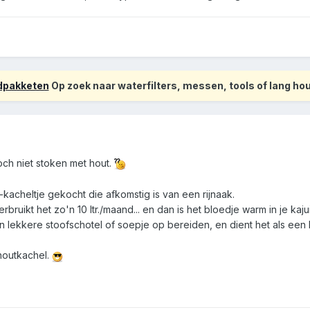
odpakketen
Op zoek naar waterfilters, messen, tools of lang h
och niet stoken met hout.
acheltje gekocht die afkomstig is van een rijnaak.
bruikt het zo'n 10 ltr./maand... en dan is het bloedje warm in je kajui
n lekkere stoofschotel of soepje op bereiden, en dient het als een l
houtkachel.