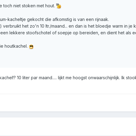
e toch niet stoken met hout.
m-kacheltje gekocht die afkomstig is van een rijnaak.
verbruikt het zo'n 10 ltr./maand... en dan is het bloedje warm in je ka
 een lekkere stoofschotel of soepje op bereiden, en dient het als ee
ie houtkachel.
achel!? 10 liter par maand..... lijkt me hoogst onwaarschijnlijk. Ik s