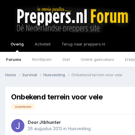
Overig
Activiteit
Terug naar preppers.nl
Forums
Richtlijnen
Staf
Online gebruikers
Erelij
Home
Survival
Huisvesting
Onbekend terrein voor vele
Onbekend terrein voor vele
overleven
Door
Jtbhunter
26 augustus 2013
in
Huisvesting