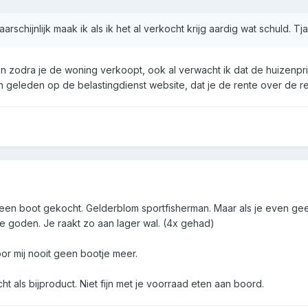
arschijnlijk maak ik als ik het al verkocht krijg aardig wat schuld. T
n zodra je de woning verkoopt, ook al verwacht ik dat de huizenprijze
n geleden op de belastingdienst website, dat je de rente over de re
k een boot gekocht. Gelderblom sportfisherman. Maar als je even ge
e goden. Je raakt zo aan lager wal. (4x gehad)
r mij nooit geen bootje meer.
t als bijproduct. Niet fijn met je voorraad eten aan boord.