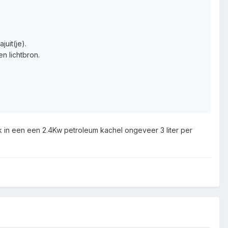
juit(je).
n lichtbron.
took in een een 2.4Kw petroleum kachel ongeveer 3 liter per