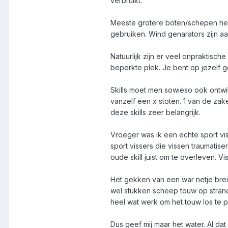
verbruikt.
Meeste grotere boten/schepen hebbe
gebruiken. Wind genarators zijn 
Natuurlijk zijn er veel onpraktisch
beperkte plek. Je bent op jezelf 
Skills moet men sowieso ook ontwi
vanzelf een x stoten. 1 van de zaken
deze skills zeer belangrijk.
Vroeger was ik een echte sport viss
sport vissers die vissen traumatise
oude skill juist om te overleven. Vi
Het gekken van een war netje breie
wel stukken scheep touw op strande
heel wat werk om het touw los te 
Dus geef mij maar het water. Al da