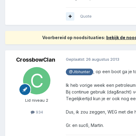
Quote
Voorbereid op noodsituaties:
bekijk de no
CrossbowClan
Geplaatst:
26 augustus 2013
, op een boot ga je t
@Jtbhunter
Ik heb vorige week een petroleum-k
Bij continue gebruik (dag&nacht) ver
Tegelijkertijd kun je er ook nog ee
Lid niveau 2
Dus, ik zou zeggen, WEG met die 
934
Gr. en suc6, Martin.