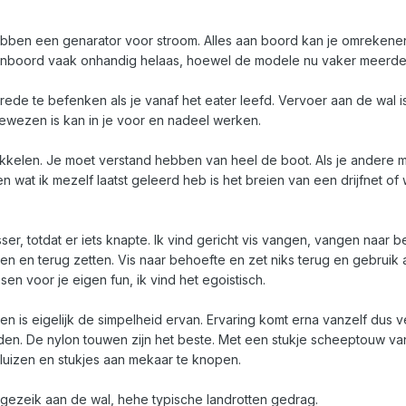
n een genarator voor stroom. Alles aan boord kan je omrekenen naar
aanboord vaak onhandig helaas, hoewel de modele nu vaker meerde
e rede te befenken als je vanaf het eater leefd. Vervoer aan de wal i
gewezen is kan in je voor en nadeel werken.
kkelen. Je moet verstand hebben van heel de boot. Als je andere me
 wat ik mezelf laatst geleerd heb is het breien van een drijfnet of wa
er, totdat er iets knapte. Ik vind gericht vis vangen, vangen naar be
ren en terug zetten. Vis naar behoefte en zet niks terug en gebruik al
ssen voor je eigen fun, ik vind het egoistisch.
n is eigelijk de simpelheid ervan. Ervaring komt erna vanzelf dus ve
n. De nylon touwen zijn het beste. Met een stukje scheeptouw van 1
pluizen en stukjes aan mekaar te knopen.
t gezeik aan de wal, hehe typische landrotten gedrag.