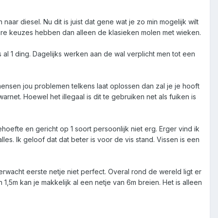
 diesel. Nu dit is juist dat gene wat je zo min mogelijk wilt
re keuzes hebben dan alleen de klasieken molen met wieken.
s al 1 ding. Dagelijks werken aan de wal verplicht men tot een
nsen jou problemen telkens laat oplossen dan zal je je hooft
rnet. Hoewel het illegaal is dit te gebruiken net als fuiken is
hoefte en gericht op 1 soort persoonlijk niet erg. Erger vind ik
les. Ik geloof dat dat beter is voor de vis stand. Vissen is een
rwacht eerste netje niet perfect. Overal rond de wereld ligt er
,5m kan je makkelijk al een netje van 6m breien. Het is alleen