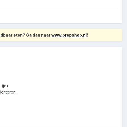
oudbaar eten? Ga dan naar
www.prepshop.nl
!
t(je).
ichtbron.