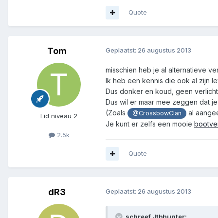
Quote
Tom
Geplaatst:
26 augustus 2013
misschien heb je al alternatieve ve
Ik heb een kennis die ook al zijn l
Dus donker en koud, geen verlichti
Dus wil er maar mee zeggen dat je 
(Zoals
al aangee
@CrossbowClan
Lid niveau 2
Je kunt er zelfs een mooie
bootver
2.5k
Quote
dR3
Geplaatst:
26 augustus 2013
schreef Jtbhunter: