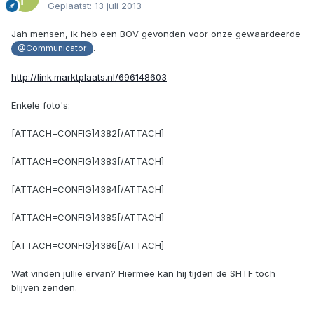
Geplaatst:
13 juli 2013
Jah mensen, ik heb een BOV gevonden voor onze gewaardeerde
.
@Communicator
http://link.marktplaats.nl/696148603
Enkele foto's:
[ATTACH=CONFIG]4382[/ATTACH]
[ATTACH=CONFIG]4383[/ATTACH]
[ATTACH=CONFIG]4384[/ATTACH]
[ATTACH=CONFIG]4385[/ATTACH]
[ATTACH=CONFIG]4386[/ATTACH]
Wat vinden jullie ervan? Hiermee kan hij tijden de SHTF toch
blijven zenden.