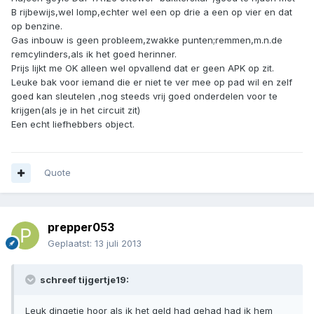
B rijbewijs,wel lomp,echter wel een op drie a een op vier en dat
op benzine.
Gas inbouw is geen probleem,zwakke punten;remmen,m.n.de
remcylinders,als ik het goed herinner.
Prijs lijkt me OK alleen wel opvallend dat er geen APK op zit.
Leuke bak voor iemand die er niet te ver mee op pad wil en zelf
goed kan sleutelen ,nog steeds vrij goed onderdelen voor te
krijgen(als je in het circuit zit)
Een echt liefhebbers object.
Quote
prepper053
Geplaatst:
13 juli 2013
schreef tijgertje19:
Leuk dingetje hoor als ik het geld had gehad had ik hem