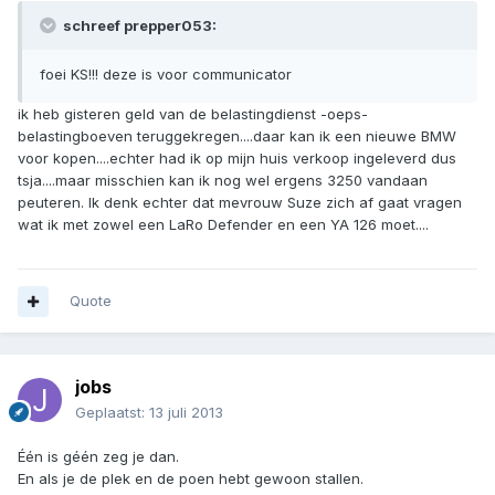
schreef prepper053:
foei KS!!! deze is voor communicator
ik heb gisteren geld van de belastingdienst -oeps-
belastingboeven teruggekregen....daar kan ik een nieuwe BMW
voor kopen....echter had ik op mijn huis verkoop ingeleverd dus
tsja....maar misschien kan ik nog wel ergens 3250 vandaan
peuteren. Ik denk echter dat mevrouw Suze zich af gaat vragen
wat ik met zowel een LaRo Defender en een YA 126 moet....
Quote
jobs
Geplaatst:
13 juli 2013
Één is géén zeg je dan.
En als je de plek en de poen hebt gewoon stallen.