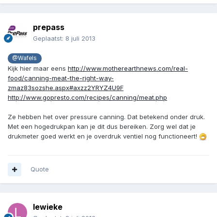
prepass
Geplaatst:
8 juli 2013
@Wafels
Kijk hier maar eens
http://www.motherearthnews.com/real-
food/canning-meat-the-right-way-
zmaz83sozshe.aspx#axzz2YRYZ4U9F
http://www.gopresto.com/recipes/canning/meat.php
Ze hebben het over pressure canning. Dat betekend onder druk.
Met een hogedrukpan kan je dit dus bereiken. Zorg wel dat je
drukmeter goed werkt en je overdruk ventiel nog functioneert!
Quote
lewieke