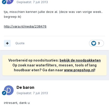
Geplaatst:
7 juli 2013
tja, misschien kennen jullie deze al. (deze was van vorige week..
begreep ik)
http://vara.nl/media/238476
Quote
3
Voorbereid op noodsituaties:
bekijk de noodpakketen
Op zoek naar waterfilters, messen, tools of lang
houdbaar eten? Ga dan naar
www.prepshop.nl
!
De baron
Geplaatst:
7 juli 2013
intresant, dank u