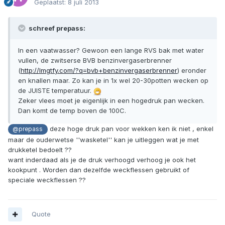
Geplaatst:
8 juli 2013
schreef prepass:
In een vaatwasser? Gewoon een lange RVS bak met water
vullen, de zwitserse BVB benzinvergaserbrenner
(
http://lmgtfy.com/?q=bvb+benzinvergaserbrenner
) eronder
en knallen maar. Zo kan je in 1x wel 20-30potten wecken op
de JUISTE temperatuur.
Zeker vlees moet je eigenlijk in een hogedruk pan wecken.
Dan komt de temp boven de 100C.
deze hoge druk pan voor wekken ken ik niet , enkel
@prepass
maar de ouderwetse ''wasketel'' kan je uitleggen wat je met
drukketel bedoelt ??
want inderdaad als je de druk verhoogd verhoog je ook het
kookpunt . Worden dan dezelfde weckflessen gebruikt of
speciale weckflessen ??
Quote