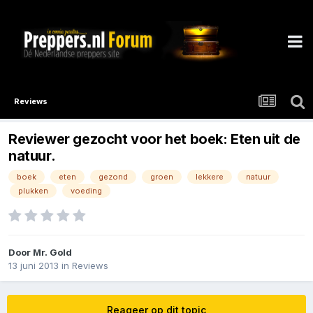
Reviews
Reviewer gezocht voor het boek: Eten uit de
natuur.
boek
eten
gezond
groen
lekkere
natuur
plukken
voeding
Door
Mr. Gold
13 juni 2013
in
Reviews
Reageer op dit topic