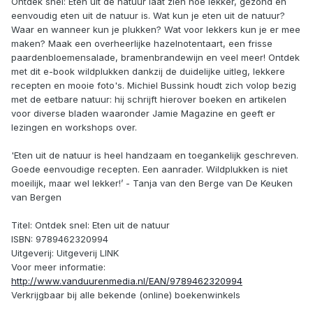
Ontdek snel: Eten uit de natuur laat zien hoe lekker, gezond en
eenvoudig eten uit de natuur is. Wat kun je eten uit de natuur?
Waar en wanneer kun je plukken? Wat voor lekkers kun je er mee
maken? Maak een overheerlijke hazelnotentaart, een frisse
paardenbloemensalade, bramenbrandewijn en veel meer! Ontdek
met dit e-book wildplukken dankzij de duidelijke uitleg, lekkere
recepten en mooie foto's. Michiel Bussink houdt zich volop bezig
met de eetbare natuur: hij schrijft hierover boeken en artikelen
voor diverse bladen waaronder Jamie Magazine en geeft er
lezingen en workshops over.
'Eten uit de natuur is heel handzaam en toegankelijk geschreven.
Goede eenvoudige recepten. Een aanrader. Wildplukken is niet
moeilijk, maar wel lekker!’ - Tanja van den Berge van De Keuken
van Bergen
Titel: Ontdek snel: Eten uit de natuur
ISBN: 9789462320994
Uitgeverij: Uitgeverij LINK
Voor meer informatie:
http://www.vanduurenmedia.nl/EAN/9789462320994
Verkrijgbaar bij alle bekende (online) boekenwinkels