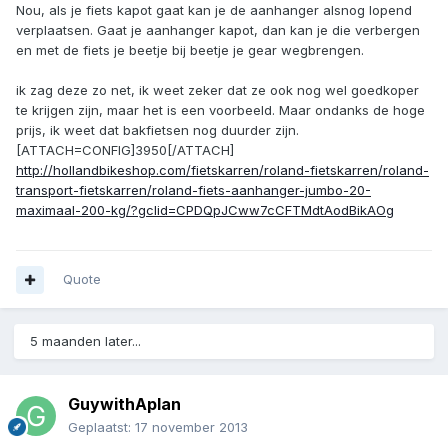
Nou, als je fiets kapot gaat kan je de aanhanger alsnog lopend
verplaatsen. Gaat je aanhanger kapot, dan kan je die verbergen
en met de fiets je beetje bij beetje je gear wegbrengen.
ik zag deze zo net, ik weet zeker dat ze ook nog wel goedkoper
te krijgen zijn, maar het is een voorbeeld. Maar ondanks de hoge
prijs, ik weet dat bakfietsen nog duurder zijn.
[ATTACH=CONFIG]3950[/ATTACH]
http://hollandbikeshop.com/fietskarren/roland-fietskarren/roland-
transport-fietskarren/roland-fiets-aanhanger-jumbo-20-
maximaal-200-kg/?gclid=CPDQpJCww7cCFTMdtAodBikAOg
Quote
5 maanden later...
GuywithAplan
Geplaatst:
17 november 2013