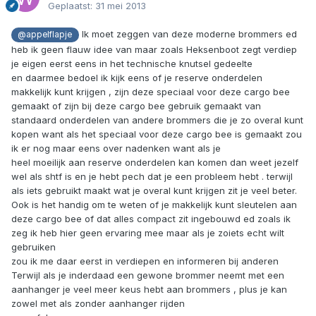
Geplaatst:
31 mei 2013
Ik moet zeggen van deze moderne brommers ed
@appelflapje
heb ik geen flauw idee van maar zoals Heksenboot zegt verdiep
je eigen eerst eens in het technische knutsel gedeelte
en daarmee bedoel ik kijk eens of je reserve onderdelen
makkelijk kunt krijgen , zijn deze speciaal voor deze cargo bee
gemaakt of zijn bij deze cargo bee gebruik gemaakt van
standaard onderdelen van andere brommers die je zo overal kunt
kopen want als het speciaal voor deze cargo bee is gemaakt zou
ik er nog maar eens over nadenken want als je
heel moeilijk aan reserve onderdelen kan komen dan weet jezelf
wel als shtf is en je hebt pech dat je een probleem hebt . terwijl
als iets gebruikt maakt wat je overal kunt krijgen zit je veel beter.
Ook is het handig om te weten of je makkelijk kunt sleutelen aan
deze cargo bee of dat alles compact zit ingebouwd ed zoals ik
zeg ik heb hier geen ervaring mee maar als je zoiets echt wilt
gebruiken
zou ik me daar eerst in verdiepen en informeren bij anderen
Terwijl als je inderdaad een gewone brommer neemt met een
aanhanger je veel meer keus hebt aan brommers , plus je kan
zowel met als zonder aanhanger rijden