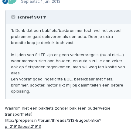
Geplaatst:
1 juni 2013
schreef SGT1:
'k Denk dat een bakfiets/bakbrommer toch wel net zoveel
problemen gaat opleveren als een auto. Door je extra
breedte loop je denk ik toch vast.
In tijden van SHTF zijn er geen verkeersregels (nu al niet....)
waar mensen zich aan houden, en auto's zul je dan zeker
ook op fietspaden tegenkomen, men wil weg ten kostte van
alles.
Een vooraf goed ingerichte BOL, bereikbaar met fiets,
brommer, scooter, motor lijkt mij bij calamiteiten een betere
oplossing.
Waarom niet een bakfiets zonder bak (een ouderwetse
transportfiets!)
http://preppers.nl/forum/threads/313-Bugout-Bike?
p=21913#post21913