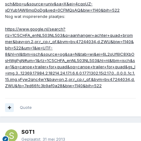
sch&tbo=u&source=univ&sa=X&ei=4cqoUZ-
xDYub1AW6moDoDg&ved=0CFMQsAQ&biw=1140&bih=522
Nog wat inspirerende plaatjes:
https://www.google.nl/search?
rlz=1C5CHFA_enNL503NL503&q=aanhanger+achter+quad+brom
mer&bav=on.2,or.r_cp.r_qf.&bvm=bv.47244034,d.ZWU&biw=1140&
bih=522&um=1&ie=UTF-
8&hl=nl&tbm=isch&source=og&sa=N&tab=wi&ei=6L2oUf6lC8XbO
sHWgPgN#um=1&rlz=1C5CHFA_enNL503NL503&hl=nl&tbm=isch&s
a=1&q=canoe+trailer+for+quad&oq=canoe+trailer+for+quad&gs_l
=img.3...12369.17984.2.18214.24.17.1.6.6.0.177.1302.15j2.17.0...0.0.0..1c.1.
15.img.yFyw2qnc4wY&bav=on.2,or.r_cp.r_qf.&bvm=bv.47244034,d.
ZWU&fp=7ed66fc3b9af0a28&biw=1140&bih=522
Quote
SGT1
Geplaatst:
31 mei 2013