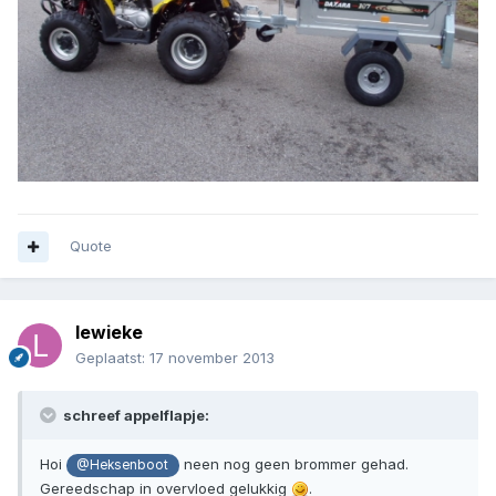
Quote
lewieke
Geplaatst:
17 november 2013
schreef appelflapje:
Hoi
neen nog geen brommer gehad.
@Heksenboot
Gereedschap in overvloed gelukkig
.