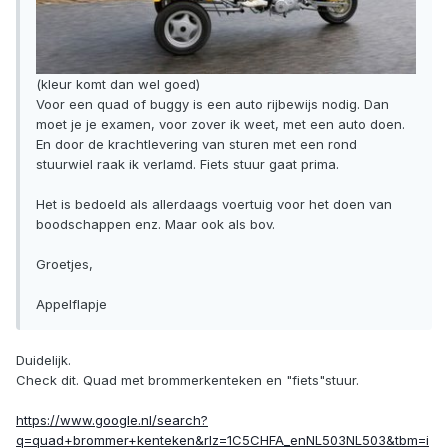
(kleur komt dan wel goed)
Voor een quad of buggy is een auto rijbewijs nodig. Dan
moet je je examen, voor zover ik weet, met een auto doen.
En door de krachtlevering van sturen met een rond
stuurwiel raak ik verlamd. Fiets stuur gaat prima.
Het is bedoeld als allerdaags voertuig voor het doen van
boodschappen enz. Maar ook als bov.
Groetjes,
Appelflapje
Duidelijk.
Check dit. Quad met brommerkenteken en "fiets"stuur.
https://www.google.nl/search?
q=quad+brommer+kenteken&rlz=1C5CHFA_enNL503NL503&tbm=i