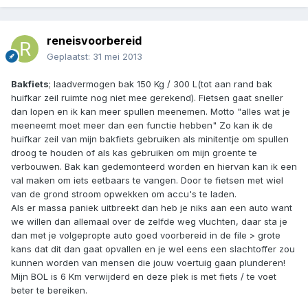
reneisvoorbereid
Geplaatst:
31 mei 2013
Bakfiets
; laadvermogen bak 150 Kg / 300 L(tot aan rand bak
huifkar zeil ruimte nog niet mee gerekend). Fietsen gaat sneller
dan lopen en ik kan meer spullen meenemen. Motto "alles wat je
meeneemt moet meer dan een functie hebben" Zo kan ik de
huifkar zeil van mijn bakfiets gebruiken als minitentje om spullen
droog te houden of als kas gebruiken om mijn groente te
verbouwen. Bak kan gedemonteerd worden en hiervan kan ik een
val maken om iets eetbaars te vangen. Door te fietsen met wiel
van de grond stroom opwekken om accu's te laden.
Als er massa paniek uitbreekt dan heb je niks aan een auto want
we willen dan allemaal over de zelfde weg vluchten, daar sta je
dan met je volgepropte auto goed voorbereid in de file > grote
kans dat dit dan gaat opvallen en je wel eens een slachtoffer zou
kunnen worden van mensen die jouw voertuig gaan plunderen!
Mijn BOL is 6 Km verwijderd en deze plek is met fiets / te voet
beter te bereiken.