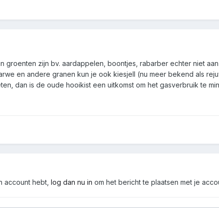
n groenten zijn bv. aardappelen, boontjes, rabarber echter niet aa
rwe en andere granen kun je ook kiesjell (nu meer bekend als rej
en, dan is de oude hooikist een uitkomst om het gasverbruik te min
en account hebt,
log dan nu in
om het bericht te plaatsen met je acco