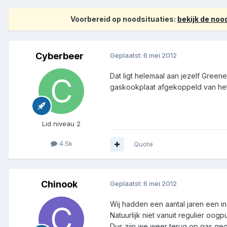
Voorbereid op noodsituaties:
bekijk de no
Cyberbeer
Geplaatst:
6 mei 2012
Dat ligt helemaal aan jezelf Greene
gaskookplaat afgekoppeld van het 
Lid niveau 2
4.5k
Quote
Chinook
Geplaatst:
6 mei 2012
Wij hadden een aantal jaren een in
Natuurlijk niet vanuit regulier oogpu
Dus zijn we weer terug op gas gega