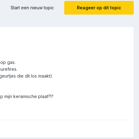
Start een nieuw topic
Reageer op dit topic
 op gas.
urefires.
eurtjes die dit los maakt)
p mijn keramische plaat?!?