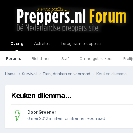
Overig
Activiteit
Terug naar preppers.nl
Forums
Richtlijnen
Staf
Online gebruikers
Erelij
Home
Survival
Eten, drinken en voorraad
Keuken dilemma...
Keuken dilemma...
Door
Greener
6 mei 2012
in
Eten, drinken en voorraad