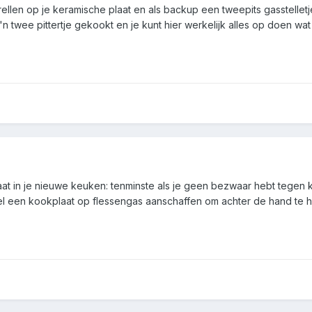
llen op je keramische plaat en als backup een tweepits gasstellet
o'n twee pittertje gekookt en je kunt hier werkelijk alles op doen wat
at in je nieuwe keuken: tenminste als je geen bezwaar hebt tegen 
el een kookplaat op flessengas aanschaffen om achter de hand te he