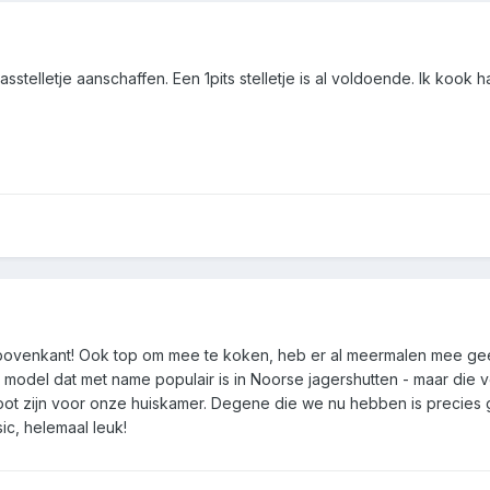
lletje aanschaffen. Een 1pits stelletje is al voldoende. Ik kook ha
ovenkant! Ook top om mee te koken, heb er al meermalen mee geexp
model dat met name populair is in Noorse jagershutten - maar die 
root zijn voor onze huiskamer. Degene die we nu hebben is precies 
ic, helemaal leuk!