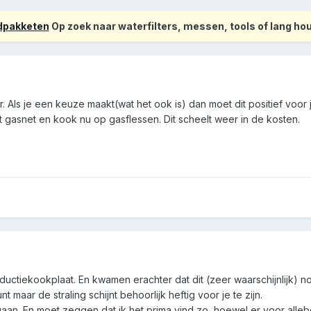
odpakketen
Op zoek naar waterfilters, messen, tools of lang h
r. Als je een keuze maakt(wat het ook is) dan moet dit positief voor 
gasnet en kook nu op gasflessen. Dit scheelt weer in de kosten.
ductiekookplaat. En kwamen erachter dat dit (zeer waarschijnlijk) n
nt maar de straling schijnt behoorlijk heftig voor je te zijn.
an. En moet zeggen dat ik het prima vind zo, hoewel er voor allebe