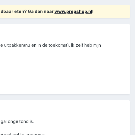
oudbaar eten? Ga dan naar
www.prepshop.nl
!
je uitpakken(nu en in de toekomst). Ik zelf heb mijn
ogal ongezond is.
i wel wat te zeggen is.