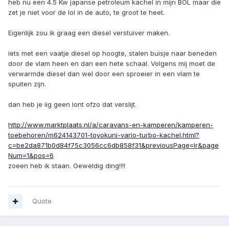
heb nu een 4.5 Kw japanse petroleum kachel in mijn BOL maar die
zet je niet voor de lol in de auto, te groot te heet.
Eigenlijk zou ik graag een diesel verstuiver maken.
iets met een vaatje diesel op hoogte, stalen buisje naar beneden
door de vlam heen en dan een hete schaal. Volgens mij moet de
verwarmde diesel dan wel door een sproeier in een vlam te
spuiten zijn.
dan heb je iig geen lont ofzo dat verslijt.
http://www.marktplaats.nl/a/caravans-en-kamperen/kamperen-
toebehoren/m624143701-toyokuni-vario-turbo-kachel.html?
c=be2da871b0d84f75c3056cc6db858f31&previousPage=lr&page
Num=1&pos=6
zoeen heb ik staan. Geweldig ding!!!!
Quote