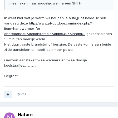
meemaken maar mogelijk wel na een SHTF.
Ik weet niet wat je warm wil houden,je auto,jij of beide. Ik heb
vandaag deze
http://www.pl-outdoor.com/index.php?
item=handwarmer-for-
charcoalstick&action=article&aid=5495&lang=NL
gekocht.binnen
10 minuten heerlijk warm.
Niet duur ,vaste brandstof of benzine. De vaste kun je aan beide
zijde aansteken en heeft dan meer power.
Gewoon aansteker,twee warmers en twee doosje
koolstaafjes...............
Gegroet
Quote
Nature