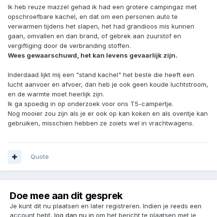
Ik heb reuze mazzel gehad ik had een grotere campingaz met
opschroefbare kachel, en dat om een personen auto te
verwarmen tijdens het slapen, het had grandioos mis kunnen
gaan, omvallen en dan brand, of gebrek aan zuurstof en
vergiftiging door de verbranding stoffen.
Wees gewaarschuwd, het kan levens gevaarlijk zijn.
Inderdaad lijkt mij een "stand kachel" het beste die heeft een
lucht aanvoer en afvoer, dan heb je ook geen koude luchtstroom,
en de warmte moet heerlijk zijn.
Ik ga spoedig in op onderzoek voor ons T5-campertje.
Nog mooier zou zijn als je er ook op kan koken en als oventje kan
gebruiken, misschien hebben ze zoiets wel in vrachtwagens.
Quote
Doe mee aan dit gesprek
Je kunt dit nu plaatsen en later registreren. Indien je reeds een
account hebt,
log dan nu in
om het bericht te plaatsen met je