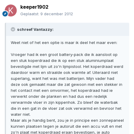
keeper1902
Geplaatst:
9 december 2012
schreef Vantazzy:
Weet niet of het een optie is maar ik deel het maar even:
Vroeger had ik een groot battery-pack die ik aansloot op
een stuk koperdraad die ik op een stuk aluminiumplaat
bevestigde met lijm uit zo'n lijmpistool. Het koperdraad werd
daardoor warm en straalde ook warmte af. Uiteraard niet
superlang, want het was met batterijen. Mijn vader had
deze ook gemaakt maar die zat gewoon met een stekker in
het contact met een omvormer, het koperdraad had ie
verwerkt onder de planken en had dus een redelijk
verwarmde vloer in zijn kippenhok. Zo bleef de waterbak
die in een gat in de vloer zat ook verwarmd en bevroor het
water niet.
Maar als je handig bent, zou je in principe een zonnepaneel
kunnen plaatsen tegen je autoruit die een accu vult en met
zo'n plaat met koperdraad eraan bevestigen, je auto