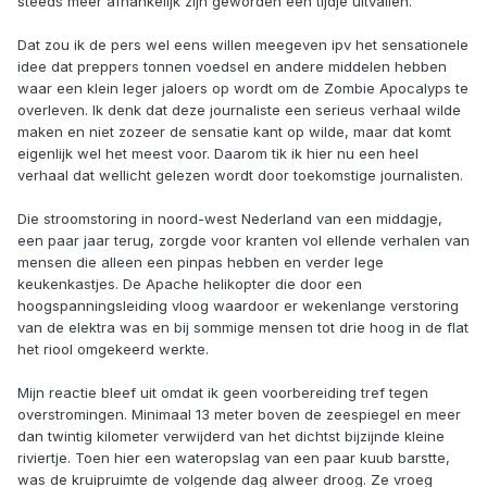
steeds meer afhankelijk zijn geworden een tijdje uitvallen.
Dat zou ik de pers wel eens willen meegeven ipv het sensationele
idee dat preppers tonnen voedsel en andere middelen hebben
waar een klein leger jaloers op wordt om de Zombie Apocalyps te
overleven. Ik denk dat deze journaliste een serieus verhaal wilde
maken en niet zozeer de sensatie kant op wilde, maar dat komt
eigenlijk wel het meest voor. Daarom tik ik hier nu een heel
verhaal dat wellicht gelezen wordt door toekomstige journalisten.
Die stroomstoring in noord-west Nederland van een middagje,
een paar jaar terug, zorgde voor kranten vol ellende verhalen van
mensen die alleen een pinpas hebben en verder lege
keukenkastjes. De Apache helikopter die door een
hoogspanningsleiding vloog waardoor er wekenlange verstoring
van de elektra was en bij sommige mensen tot drie hoog in de flat
het riool omgekeerd werkte.
Mijn reactie bleef uit omdat ik geen voorbereiding tref tegen
overstromingen. Minimaal 13 meter boven de zeespiegel en meer
dan twintig kilometer verwijderd van het dichtst bijzijnde kleine
riviertje. Toen hier een wateropslag van een paar kuub barstte,
was de kruipruimte de volgende dag alweer droog. Ze vroeg