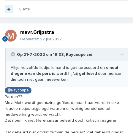
Quote
mevr.Grijpstra
Geplaatst:
22 juli 2022
Op 21-7-2022 om 19:33,
Raycoupe
zei:
Altijd hetzelfde liedje. Iemand is geïnteresseerd en
omdat
diegene van de pers is
wordt hij/zij
gefileerd
door mensen
die toch niet gaan meewerken.
@Raycoupe
Pardon??
Mevr.Metz wordt geenszins gefileerd,maar haar wordt in elke
reactie netjes uitgelegd waarom er weinig bereidheid tot
medewerking wordt verwacht.
Dat noem ik niet fileren,maar beleefd doch kritisch reageren.
Dat gebeurd niet omdat zij "van de pers is" ,dat gebeurd omdat