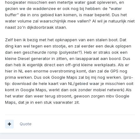
hoogwater misschien een metertje water gaat opleveren, en
gezien we de waddenzee er ook nog bij hebben: de "water
buffer" die in ons gebied kan komen, is maar beperkt. Dus het
water volume zal waarschijnlijk mee vallen? Al wil je natuurlijk niet
naast zo'n dijkdoorbraak staan.
Zelf ben ik bezig met het opknappen van een stalen boot. Dat
ding kan wel tegen een stootje, en zal eerder een deuk oplopen
dan een gescheurde romp (polyester?). Heb er straks ook een
kleine Diesel generator in zitten, en lasapparaat aan boord. Dus
dan heb ik eigenlijk direct een off-grid kleine werkplaats. Als er
hier in NL een enorme overstroming komt, dan zal de GPS nog
prima werken. Dus ook Google Maps zal bij mij nog werken. (pro-
tip: download de hele kaart van NL/gebied waar je misschien ooit
komt in Google Maps, werkt dan ook zonder mobiel netwerk) Als
het water dan weer terug stroomt, gewoon zorgen mbv Google
Maps, dat je in een stuk vaarwater zit.
Quote