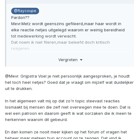
@Raycoupe
Pardon??
Mevr.Metz wordt geenszins gefileerd,maar haar wordt in
elke reactie netjes uitgelegd waarom er weinig bereidheid
tot medewerking wordt verwacht.
Dat noem ik niet fileren,maar beleefd doch kritisch
reageren.
Vergroten
Dat gebeurd niet omdat zij "van de pers is" ,dat gebeurd
omdat men de manier van aanpak niet relevant vindt.
Ook als de melkboer mij tussen mijn voorraad of in mijn
@Mevr. Grijpstra Voel je niet persoonlijk aangesproken, je houdt
bunker zou willen interviewen,zou ik hem dezelfde
het toch heel netjes? Goed dat je vraagt om mijzelf wat duidelijker
argumenten om niet mee te werken, hebben uitgelegd.
uit te drukken.
Ook gewoon met woorden en niet met een fileermes.
In het algemeen valt mij op dat zo'n topic steevast reacties
En trouwens,een kritische uitleg is altijd nog beter dan
losmaakt bij mensen die zelf niet overwegen mee te doen. Dat is
helemaal niet reageren op iemand die geinteresseerd is.
wel een patroon en daarom geeft ik wat oorzaken die ik meen te
Dat patroon deed zich in de afgelopen 10 jaar op preppers
herkennen waarom dit gebeurd.
fora ook vaak genoeg voor...
Want waar bleef jou reactie?
En dan komen ze nooit meer kijken op het forum of vragen het
beheer maar meteen hun account op te zeggen. Dat vind ik