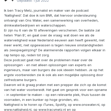
Geplaatst:
1 juli 2022
Ik ben Tracy Metz, journalist en maker van de podcast
'Nattigheid'. Dat doe ik ism BNR, dat hiervoor ondersteuning
ontvangt van Ons Water, een samenwerking van overheden,
drinkwaterbedrijven en waterschappen.
Er zijn nu 6 van de 10 afleveringen verschenen. De laatste zal
heten 'Plan B', en gaat over de vraag: wat doen we als de
waterveiligheid waar Nederland eeuwen aan heeft gewerkt, niet
meer werkt, niet opgewassen is tegen nieuwe omstandigheden
als zeespiegelrijzing? De alarmerende rapporten volgen elkaar in
rap tempo op, reden tot zorg.
Deze podcast gaat niet over de problemen maar over de
oplossingen - en niet alleen oplossingen van experts en
ingenieurs, maar van burgers die ook ideeën hebben. Je op het
ergste voorbereiden zie ik ook als een mogelijke oplossing door
zelfredzame burgers.
Daarom wil ik graag praten met een prepper die zich op de komst
van het water voorbereidt. Het gaat om gesprek voor een opname
- in september te maken - op een relevante plek, thuis tussen de
voorraden, in een bunker op hoge gronden, etc.
Nattigheid is te horen op iTunes, Spotify, op www.onswater.nl, op
www.nattigheid.nl, op www.tracymetz.nl en op