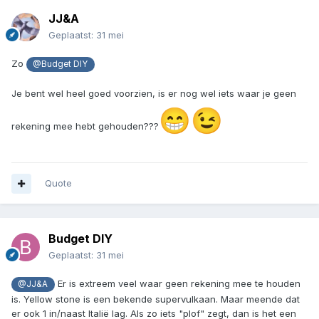
JJ&A
Geplaatst:
31 mei
Zo
@Budget DIY
Je bent wel heel goed voorzien, is er nog wel iets waar je geen
😁
😉
rekening mee hebt gehouden???
Quote
Budget DIY
Geplaatst:
31 mei
Er is extreem veel waar geen rekening mee te houden
@JJ&A
is. Yellow stone is een bekende supervulkaan. Maar meende dat
er ook 1 in/naast Italië lag. Als zo iets "plof" zegt, dan is het een