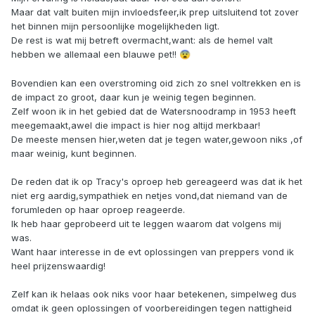
Maar dat valt buiten mijn invloedsfeer,ik prep uitsluitend tot zover
het binnen mijn persoonlijke mogelijkheden ligt.
De rest is wat mij betreft overmacht,want: als de hemel valt
hebben we allemaal een blauwe pet!!
😨
Bovendien kan een overstroming oid zich zo snel voltrekken en is
de impact zo groot, daar kun je weinig tegen beginnen.
Zelf woon ik in het gebied dat de Watersnoodramp in 1953 heeft
meegemaakt,awel die impact is hier nog altijd merkbaar!
De meeste mensen hier,weten dat je tegen water,gewoon niks ,of
maar weinig, kunt beginnen.
De reden dat ik op Tracy's oproep heb gereageerd was dat ik het
niet erg aardig,sympathiek en netjes vond,dat niemand van de
forumleden op haar oproep reageerde.
Ik heb haar geprobeerd uit te leggen waarom dat volgens mij
was.
Want haar interesse in de evt oplossingen van preppers vond ik
heel prijzenswaardig!
Zelf kan ik helaas ook niks voor haar betekenen, simpelweg dus
omdat ik geen oplossingen of voorbereidingen tegen nattigheid