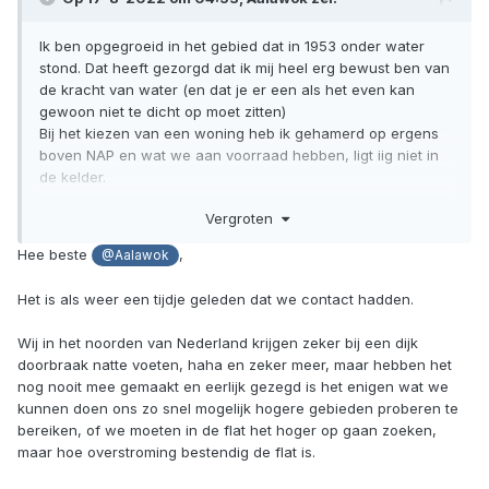
Ik ben opgegroeid in het gebied dat in 1953 onder water
stond. Dat heeft gezorgd dat ik mij heel erg bewust ben van
de kracht van water (en dat je er een als het even kan
gewoon niet te dicht op moet zitten)
Bij het kiezen van een woning heb ik gehamerd op ergens
boven NAP en wat we aan voorraad hebben, ligt iig niet in
de kelder.
Is dat het soort 'preppen' waar je op doelt Tracy?
Vergroten
Zelf vind ik het lastig onderscheid te maken tussen
'preppen' en gezond verstand gebruiken namelijk. Ik heb
Hee beste
,
@Aalawok
ook geen boot of zwemvesten ofzo, dus om nou te zeggen
dat ik echt volledig voorbereid ben op een overstroming....
Het is als weer een tijdje geleden dat we contact hadden.
Maar ik heb er wel rekening mee gehouden.
Wij in het noorden van Nederland krijgen zeker bij een dijk
doorbraak natte voeten, haha en zeker meer, maar hebben het
nog nooit mee gemaakt en eerlijk gezegd is het enigen wat we
kunnen doen ons zo snel mogelijk hogere gebieden proberen te
bereiken, of we moeten in de flat het hoger op gaan zoeken,
maar hoe overstroming bestendig de flat is.