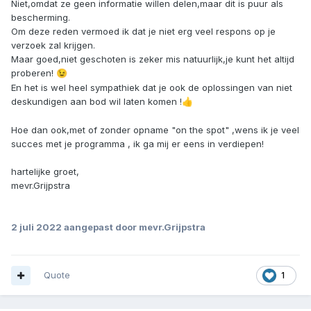
Niet,omdat ze geen informatie willen delen,maar dit is puur als
bescherming.
Om deze reden vermoed ik dat je niet erg veel respons op je
verzoek zal krijgen.
Maar goed,niet geschoten is zeker mis natuurlijk,je kunt het altijd
proberen!
😉
En het is wel heel sympathiek dat je ook de oplossingen van niet
deskundigen aan bod wil laten komen !
👍
Hoe dan ook,met of zonder opname "on the spot" ,wens ik je veel
succes met je programma , ik ga mij er eens in verdiepen!
hartelijke groet,
mevr.Grijpstra
2 juli 2022
aangepast door mevr.Grijpstra
Quote
1