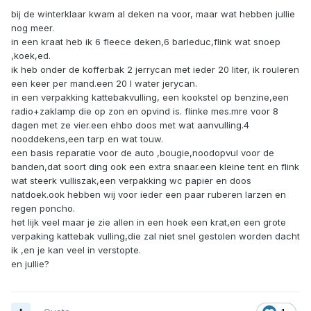
bij de winterklaar kwam al deken na voor, maar wat hebben jullie
nog meer.
in een kraat heb ik 6 fleece deken,6 barleduc,flink wat snoep
,koek,ed.
ik heb onder de kofferbak 2 jerrycan met ieder 20 liter, ik rouleren
een keer per mand.een 20 l water jerycan.
in een verpakking kattebakvulling, een kookstel op benzine,een
radio+zaklamp die op zon en opvind is. flinke mes.mre voor 8
dagen met ze vier.een ehbo doos met wat aanvulling.4
nooddekens,een tarp en wat touw.
een basis reparatie voor de auto ,bougie,noodopvul voor de
banden,dat soort ding ook een extra snaar.een kleine tent en flink
wat steerk vulliszak,een verpakking wc papier en doos
natdoek.ook hebben wij voor ieder een paar ruberen larzen en
regen poncho.
het lijk veel maar je zie allen in een hoek een krat,en een grote
verpaking kattebak vulling,die zal niet snel gestolen worden dacht
ik ,en je kan veel in verstopte.
en jullie?