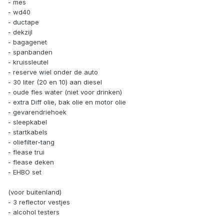
- mes
- wd40
- ductape
- dekzijl
- bagagenet
- spanbanden
- kruissleutel
- reserve wiel onder de auto
- 30 liter (20 en 10) aan diesel
- oude fles water (niet voor drinken)
- extra Diff olie, bak olie en motor olie
- gevarendriehoek
- sleepkabel
- startkabels
- oliefilter-tang
- flease trui
- flease deken
- EHBO set
(voor buitenland)
- 3 reflector vestjes
- alcohol testers