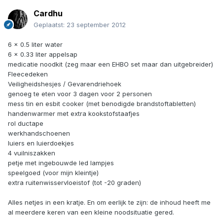
Cardhu
Geplaatst:
23 september 2012
6 x 0.5 liter water
6 x 0.33 liter appelsap
medicatie noodkit (zeg maar een EHBO set maar dan uitgebreider)
Fleecedeken
Veiligheidshesjes / Gevarendriehoek
genoeg te eten voor 3 dagen voor 2 personen
mess tin en esbit cooker (met benodigde brandstoftabletten)
handenwarmer met extra kookstofstaafjes
rol ductape
werkhandschoenen
luiers en luierdoekjes
4 vuilniszakken
petje met ingebouwde led lampjes
speelgoed (voor mijn kleintje)
extra ruitenwisservloeistof (tot -20 graden)
Alles netjes in een kratje. En om eerlijk te zijn: de inhoud heeft me
al meerdere keren van een kleine noodsituatie gered.