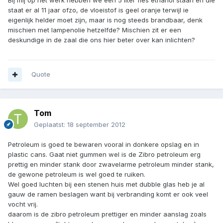
Bij mij op het werk hebben we een 5 liter fles ethanol staan en die
staat er al 11 jaar ofzo, de vloeistof is geel oranje terwijl ie
eigenlijk helder moet zijn, maar is nog steeds brandbaar, denk
mischien met lampenolie hetzelfde? Mischien zit er een
deskundige in de zaal die ons hier beter over kan inlichten?
Quote
Tom
Geplaatst:
18 september 2012
Petroleum is goed te bewaren vooral in donkere opslag en in
plastic cans. Gaat niet gummen wel is de Zibro petroleum erg
prettig en minder stank door zwavelarme petroleum minder stank,
de gewone petroleum is wel goed te ruiken.
Wel goed luchten bij een stenen huis met dubble glas heb je al
gauw de ramen beslagen want bij verbranding komt er ook veel
vocht vrij.
daarom is de zibro petroleum prettiger en minder aanslag zoals