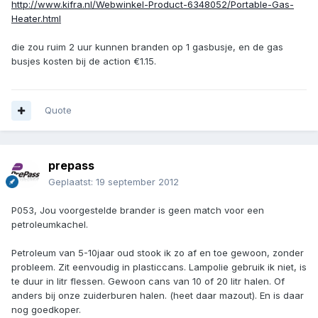
http://www.kifra.nl/Webwinkel-Product-6348052/Portable-Gas-
Heater.html
die zou ruim 2 uur kunnen branden op 1 gasbusje, en de gas
busjes kosten bij de action €1.15.
Quote
prepass
Geplaatst:
19 september 2012
P053, Jou voorgestelde brander is geen match voor een
petroleumkachel.
Petroleum van 5-10jaar oud stook ik zo af en toe gewoon, zonder
probleem. Zit eenvoudig in plasticcans. Lampolie gebruik ik niet, is
te duur in litr flessen. Gewoon cans van 10 of 20 litr halen. Of
anders bij onze zuiderburen halen. (heet daar mazout). En is daar
nog goedkoper.