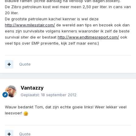
blauwe ramen (lichte aanslag na verloop van dagen.stoken).
De Zibro petroleum kost wel meer meen 2,50 per liter. in cans van
20 liter.
De grootste petroleum kachel kenner is wel deze
http://www.milesstair.com/
de wereld aan tips en bezoek ook dan
eens zijn survivalsite volgens kenners waaronder ik zelf de beste
survival siter die er bestaat
http://www.endtimesreport.com/
ook
veel tips over EMP preventie, kijk zelf maar eens:)
Quote
Vantazzy
Geplaatst:
18 september 2012
Wauw bedankt Tom, dat zijn echte goeie links! Weer lekker veel
leesvoer!
Quote