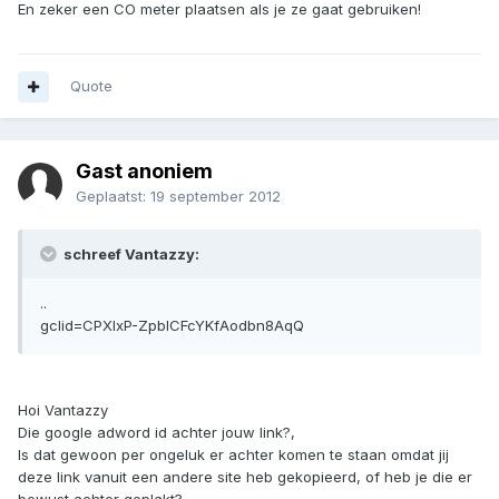
En zeker een CO meter plaatsen als je ze gaat gebruiken!
Quote
Gast anoniem
Geplaatst:
19 september 2012
schreef Vantazzy:
..
gclid=CPXlxP-ZpbICFcYKfAodbn8AqQ
Hoi Vantazzy
Die google adword id achter jouw link?,
Is dat gewoon per ongeluk er achter komen te staan omdat jij
deze link vanuit een andere site heb gekopieerd, of heb je die er