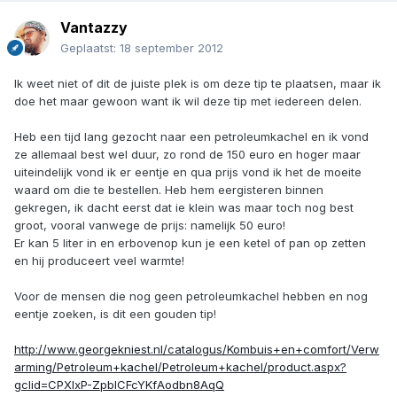
Vantazzy
Geplaatst:
18 september 2012
Ik weet niet of dit de juiste plek is om deze tip te plaatsen, maar ik
doe het maar gewoon want ik wil deze tip met iedereen delen.
Heb een tijd lang gezocht naar een petroleumkachel en ik vond
ze allemaal best wel duur, zo rond de 150 euro en hoger maar
uiteindelijk vond ik er eentje en qua prijs vond ik het de moeite
waard om die te bestellen. Heb hem eergisteren binnen
gekregen, ik dacht eerst dat ie klein was maar toch nog best
groot, vooral vanwege de prijs: namelijk 50 euro!
Er kan 5 liter in en erbovenop kun je een ketel of pan op zetten
en hij produceert veel warmte!
Voor de mensen die nog geen petroleumkachel hebben en nog
eentje zoeken, is dit een gouden tip!
http://www.georgekniest.nl/catalogus/Kombuis+en+comfort/Verw
arming/Petroleum+kachel/Petroleum+kachel/product.aspx?
gclid=CPXlxP-ZpbICFcYKfAodbn8AqQ