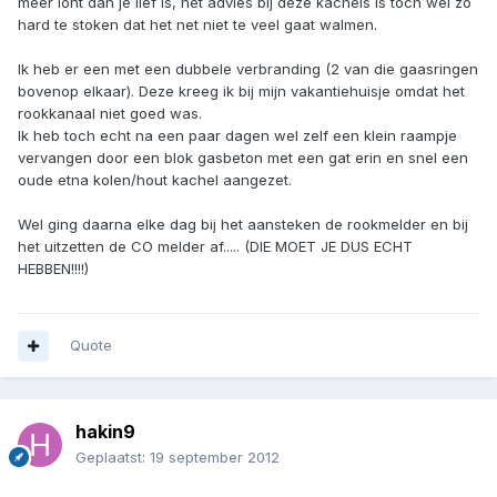
meer lont dan je lief is, het advies bij deze kachels is toch wel zo
hard te stoken dat het net niet te veel gaat walmen.
Ik heb er een met een dubbele verbranding (2 van die gaasringen
bovenop elkaar). Deze kreeg ik bij mijn vakantiehuisje omdat het
rookkanaal niet goed was.
Ik heb toch echt na een paar dagen wel zelf een klein raampje
vervangen door een blok gasbeton met een gat erin en snel een
oude etna kolen/hout kachel aangezet.
Wel ging daarna elke dag bij het aansteken de rookmelder en bij
het uitzetten de CO melder af..... (DIE MOET JE DUS ECHT
HEBBEN!!!!)
Quote
hakin9
Geplaatst:
19 september 2012