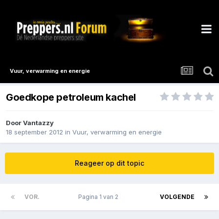
Vuur, verwarming en energie
Goedkope petroleum kachel
Door
Vantazzy
18 september 2012
in
Vuur, verwarming en energie
Reageer op dit topic
VOR.
Pagina 1 van 2
VOLGENDE