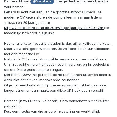
Dat bericht van
moet je denk ik met een korreltje
@Madeliefje
zout nemen.
Een CV is echt niet een van de grootste stroomslurpers. De
moderne CV ketels sturen de pomp alleen maar aan tijdens
(misschien 20 jaar geleden)
Mijn CV ketel zit zo rond de 20 kWh per jaar ipv de 500 kWh
die
madeliefje beweerd in zijn link.
Hoe lang je ketel het zal uithouden is dus afhankelijk van je ketel.
Maar verwacht geen wonderen. Je zal rond de 24 uur uitkomen
met een moderne CV.
Niet dat je CV zoveel stoom zit te verwerken, maar omdat een
UPS niet echt efficiënt omgaat met zijn verbruik en hij bedoeld is
om een korte periode op te vangen.
Met een 3000VA zal je ronde de 48 uur kunnen uitkomen maar ik
denk niet dat dit veel meerwaarde zal hebben.
Of je zult een korte storing moeten opvangen, of het gaat veel
langer duren en dan maakt een dikke UPS ook geen verschil
Persoonlijk zou ik een (2e hands) zibro aanschaffen met 25 liter
petroleum.
Kost een fractie van die andere investering en werkt altijd.