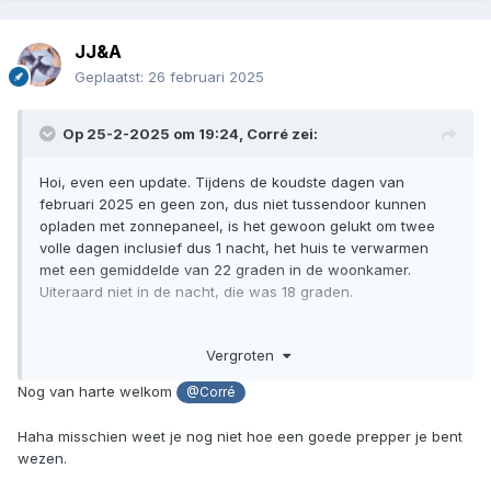
JJ&A
Geplaatst:
26 februari 2025
Op 25-2-2025 om 19:24,
Corré
zei:
Hoi, even een update. Tijdens de koudste dagen van
februari 2025 en geen zon, dus niet tussendoor kunnen
opladen met zonnepaneel, is het gewoon gelukt om twee
volle dagen inclusief dus 1 nacht, het huis te verwarmen
met een gemiddelde van 22 graden in de woonkamer.
Uiteraard niet in de nacht, die was 18 graden.
Ik ben denk ik geen een echte prepper, maar kwam door
Vergroten
zoeken van een vraag op dit forum.
Nog van harte welkom
@Corré
Haha misschien weet je nog niet hoe een goede prepper je bent
wezen.