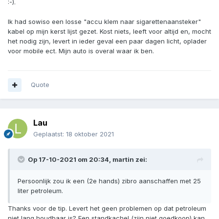
:-).
Ik had sowiso een losse "accu klem naar sigarettenaansteker"
kabel op mijn kerst lijst gezet. Kost niets, leeft voor altijd en, mocht
het nodig zijn, levert in ieder geval een paar dagen licht, oplader
voor mobile ect. Mijn auto is overal waar ik ben.
Quote
Lau
Geplaatst:
18 oktober 2021
Op 17-10-2021 om 20:34,
martin
zei:
Persoonlijk zou ik een (2e hands) zibro aanschaffen met 25
liter petroleum.
Thanks voor de tip. Levert het geen problemen op dat petroleum
niet lang houdbaar is? Een standkachel (zijn niet goedkoop) kan