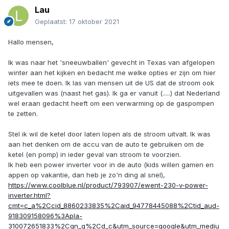
Lau
Geplaatst:
17 oktober 2021
Hallo mensen,
Ik was naar het 'sneeuwballen' gevecht in Texas van afgelopen
winter aan het kijken en bedacht me welke opties er zijn om hier
iets mee te doen. Ik las van mensen uit de US dat de stroom ook
uitgevallen was (naast het gas). Ik ga er vanuit (.....) dat Nederland
wel eraan gedacht heeft om een verwarming op de gaspompen
te zetten.
Stel ik wil de ketel door laten lopen als de stroom uitvalt. Ik was
aan het denken om de accu van de auto te gebruiken om de
ketel (en pomp) in ieder geval van stroom te voorzien.
Ik heb een power inverter voor in de auto (kids willen gamen en
appen op vakantie, dan heb je zo'n ding al snel),
https://www.coolblue.nl/product/793907/ewent-230-v-power-
inverter.html?
cmt=c_a%2Ccid_8860233835%2Caid_94778445088%2Ctid_aud-
918309158096%3Apla-
310072651833%2Cgn_g%2Cd_c&utm_source=google&utm_mediu