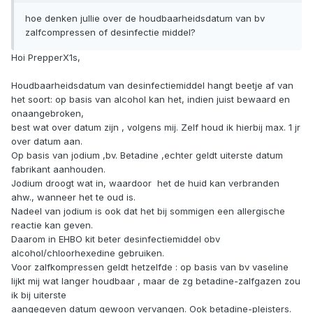
hoe denken jullie over de houdbaarheidsdatum van bv
zalfcompressen of desinfectie middel?
Hoi PrepperX1s,
Houdbaarheidsdatum van desinfectiemiddel hangt beetje af van
het soort: op basis van alcohol kan het, indien juist bewaard en
onaangebroken,
best wat over datum zijn , volgens mij. Zelf houd ik hierbij max. 1 jr
over datum aan.
Op basis van jodium ,bv. Betadine ,echter geldt uiterste datum
fabrikant aanhouden.
Jodium droogt wat in, waardoor het de huid kan verbranden
ahw., wanneer het te oud is.
Nadeel van jodium is ook dat het bij sommigen een allergische
reactie kan geven.
Daarom in EHBO kit beter desinfectiemiddel obv
alcohol/chloorhexedine gebruiken.
Voor zalfkompressen geldt hetzelfde : op basis van bv vaseline
lijkt mij wat langer houdbaar , maar de zg betadine-zalfgazen zou
ik bij uiterste
aangegeven datum gewoon vervangen. Ook betadine-pleisters.