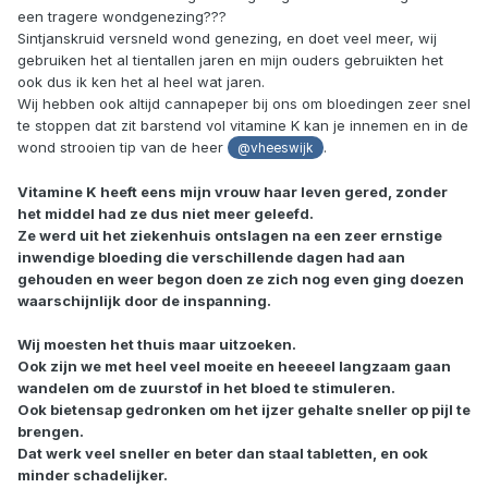
een tragere wondgenezing???
Sintjanskruid versneld wond genezing, en doet veel meer, wij
gebruiken het al tientallen jaren en mijn ouders gebruikten het
ook dus ik ken het al heel wat jaren.
Wij hebben ook altijd cannapeper bij ons om bloedingen zeer snel
te stoppen dat zit barstend vol vitamine K kan je innemen en in de
wond strooien tip van de heer
.
@vheeswijk
Vitamine K heeft eens mijn vrouw haar leven gered, zonder
het middel had ze dus niet meer geleefd.
Ze werd uit het ziekenhuis ontslagen na een zeer ernstige
inwendige bloeding die verschillende dagen had aan
gehouden en weer begon doen ze zich nog even ging doezen
waarschijnlijk door de inspanning.
Wij moesten het thuis maar uitzoeken.
Ook zijn we met heel veel moeite en heeeeel langzaam gaan
wandelen om de zuurstof in het bloed te stimuleren.
Ook bietensap gedronken om het ijzer gehalte sneller op pijl te
brengen.
Dat werk veel sneller en beter dan staal tabletten, en ook
minder schadelijker.