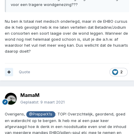
voor een tragere wondgenezing???
Nu ben ik totaal niet medisch onderlegd, maar in de EHBO cursus
die ik heb gevolgd heb ik me laten vertellen dat Betadine/Jodium
en consorten een soort laagje over de wond leggen. Wanneer de
wond nog niet helemaal goed schoon is, sluit je die a.h.w. af
waardoor het vuil niet meer weg kan. Dus wellicht dat de huisarts
daarop doelt?
Quote
2
MamaM
Geplaatst:
9 maart 2021
Overigens,
: TOP! Overzichtelijk, geordend, goed
@PrepperX1s
en waterdicht op te bergen. Ik heb me al een paar keer
afgevraagd hoe ik denk in een noodsituatie even snel de inhoud
van meerdere mandjes EHBO/pillen-spul etc mee te nemen en