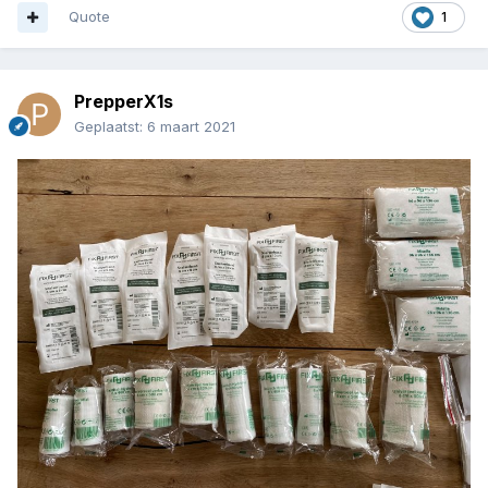
Quote
1
PrepperX1s
Geplaatst:
6 maart 2021