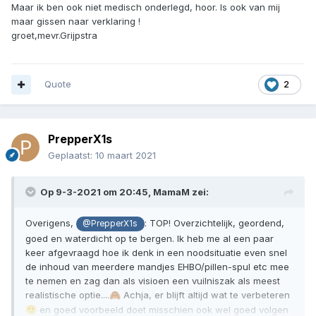
Maar ik ben ook niet medisch onderlegd, hoor. Is ook van mij
maar gissen naar verklaring !
groet,mevr.Grijpstra
Quote
2
PrepperX1s
Geplaatst:
10 maart 2021
Op 9-3-2021 om 20:45,
MamaM
zei:
Overigens,
: TOP! Overzichtelijk, geordend,
@PrepperX1s
goed en waterdicht op te bergen. Ik heb me al een paar
keer afgevraagd hoe ik denk in een noodsituatie even snel
de inhoud van meerdere mandjes EHBO/pillen-spul etc mee
te nemen en zag dan als visioen een vuilniszak als meest
realistische optie....
Achja, er blijft altijd wat te verbeteren
🙈
en goed voorbeeld doet misschien ook wel goed volgen
🙂