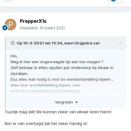
PrepperX1s
Geplaatst:
10 maart 2021
Op 10-3-2021 om 13:34,
mevr.Grijpstra
zei:
Hoi,
Mag ik hier een ongevraagde tip aan toe voegen ?
Zelf bewaar ik ehbo-spullen per onderwerp bij elkaar in
zipzakjes.
Dus alles wat nodig is voor bv wondontsmetting bijeen ,
alles voor wondafdekking bijeen, voor
ondersteuning(mitella,zwachtel)bijeen
voor behandeling kleine verwondingen (bv splinter, vuiltje in
Vergroten
oog, snelle pleister bijeen.)
En op het zakje zichtbaar aangeven waar het voor is.
Tuurlijk mag dat! We kunnen zeker van elkaar leren hierin!
In geval van kun je snel dat zakje pakken wat je nodig hebt,
zonder te hoeven graaien .
Ben er van overtuigd dat het zeker handig is!
En altijd wegwerp handschoenen en andere