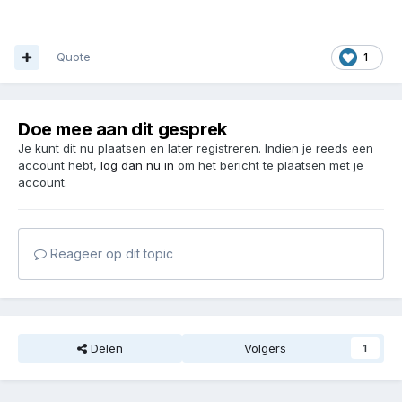
beschermingsmiddelen bovenop.
Want denk eerst aan eigen veiligheid !
Je hebt mooie spullen , netjes in orde !
groet,mevr.Grijpstra
Quote
1
Doe mee aan dit gesprek
Je kunt dit nu plaatsen en later registreren. Indien je reeds een
account hebt,
log dan nu in
om het bericht te plaatsen met je
account.
Reageer op dit topic
Delen
Volgers
1