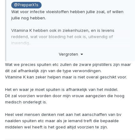
@PrepperX1s
Wat voor infectie vloeistoffen hebben jullie zoal, of willen
jullie nog hebben.
Vitamina K hebben ook in ziekenhuizen, en is levens
reddend, wat voor bloeding het ook is, uitwendig of
inwendig..
https://www.umcg.nl/NL/UMCG/Nieuws/Persberichten/Pagin
Vergroten
as/Eén-injectie-vitamine-K-voor-baby’s-beter-dan-dagelijks-
druppelen.aspx
Wat we precies spuiten etc zullen de zware pijnstillers zijn maar
dit zal afhankelijk zijn van de type verwondingen.
Hoe trouwens te injecteren.
Vitamine K kan zeker helpen maar is niet overal geschikt voor.
Wanneer moet het in de ader en wanneer in been of boven
arm of bil.
Het en waar je moet spuiten is afhankelijk van het middel.
Wat is de theorie er achter.
Dit zal voorzien worden door mijn vrouw aangezien die hoog
medisch onderlegt is.
Heel veel mensen denken niet aan het aanschaffen van bv
naalden spuiten etc maar als je iemand treft die bepaalde
middelen wel heeft is het goed altijd voorzien te zijn.