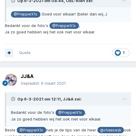
Op 6-3-2021 om 08:44,
OBL-Rien
zei:
Goed voor elkaar! (beter dan wij...)
@PrepperX1s
Bedankt voor de foto's
,
@PrepperX1s
Ja zo goed hebben wij het ook niet voor elkaar.
Quote
1
JJ&A
Geplaatst:
6 maart 2021
Op 6-3-2021 om 12:11,
JJ&A
zei:
Bedankt voor de foto's
,
@PrepperX1s
Ja zo goed hebben wij het ook niet voor elkaar.
Beste
heb je de tips van de heer
ook
@PrepperX1s
@vheeswijk