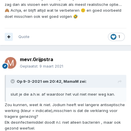
zag dan als visioen een vuilniszak als meest realistische optie....
Achja, er blijft altijd wat te verbeteren
en goed voorbeeld
🙈
🙂
doet misschien ook wel goed volgen
🤣
Quote
1
mevr.Grijpstra
Geplaatst:
9 maart 2021
Op 9-3-2021 om 20:42,
MamaM
zei:
sluit je die a.h.w. af waardoor het vuil niet meer weg kan.
Zou kunnen, weet ik niet. Jodium heeft wel langere antiseptische
werking (kleur = indicatie),misschien is dat de verklaring voor
tragere genezing?
Elk desinfectiemiddel doodt n.l. niet alleen bacteriën , maar ook
gezond weefsel.