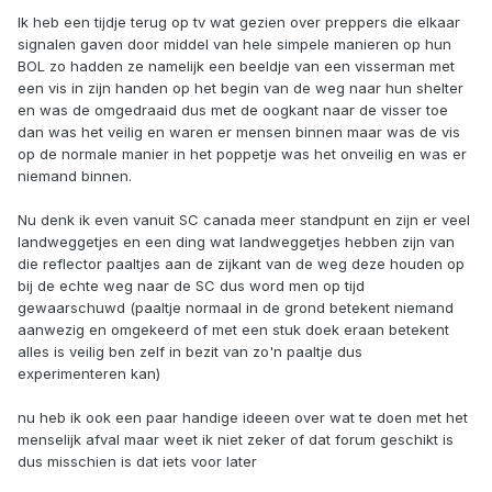
Ik heb een tijdje terug op tv wat gezien over preppers die elkaar
signalen gaven door middel van hele simpele manieren op hun
BOL zo hadden ze namelijk een beeldje van een visserman met
een vis in zijn handen op het begin van de weg naar hun shelter
en was de omgedraaid dus met de oogkant naar de visser toe
dan was het veilig en waren er mensen binnen maar was de vis
op de normale manier in het poppetje was het onveilig en was er
niemand binnen.
Nu denk ik even vanuit SC canada meer standpunt en zijn er veel
landweggetjes en een ding wat landweggetjes hebben zijn van
die reflector paaltjes aan de zijkant van de weg deze houden op
bij de echte weg naar de SC dus word men op tijd
gewaarschuwd (paaltje normaal in de grond betekent niemand
aanwezig en omgekeerd of met een stuk doek eraan betekent
alles is veilig ben zelf in bezit van zo'n paaltje dus
experimenteren kan)
nu heb ik ook een paar handige ideeen over wat te doen met het
menselijk afval maar weet ik niet zeker of dat forum geschikt is
dus misschien is dat iets voor later