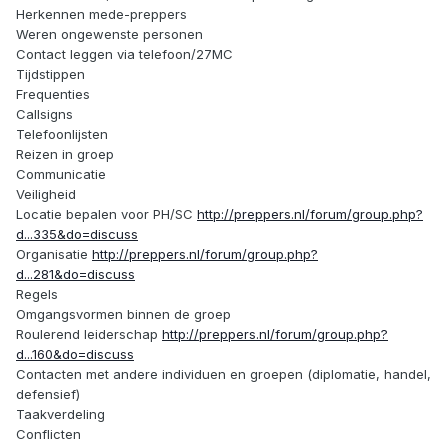
Herkennen mede-preppers
Weren ongewenste personen
Contact leggen via telefoon/27MC
Tijdstippen
Frequenties
Callsigns
Telefoonlijsten
Reizen in groep
Communicatie
Veiligheid
Locatie bepalen voor PH/SC
http://preppers.nl/forum/group.php?
d...335&do=discuss
Organisatie
http://preppers.nl/forum/group.php?
d...281&do=discuss
Regels
Omgangsvormen binnen de groep
Roulerend leiderschap
http://preppers.nl/forum/group.php?
d...160&do=discuss
Contacten met andere individuen en groepen (diplomatie, handel,
defensief)
Taakverdeling
Conflicten