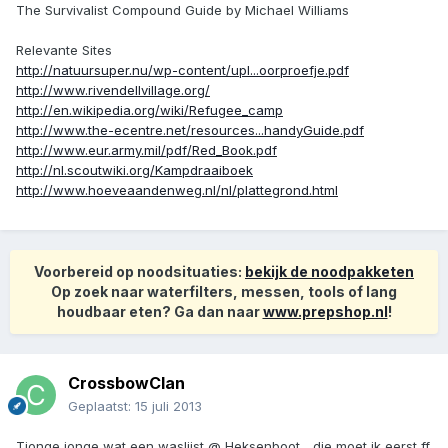
The Survivalist Compound Guide by Michael Williams
Relevante Sites
http://natuursuper.nu/wp-content/upl...oorproefje.pdf
http://www.rivendellvillage.org/
http://en.wikipedia.org/wiki/Refugee_camp
http://www.the-ecentre.net/resources...handyGuide.pdf
http://www.eur.army.mil/pdf/Red_Book.pdf
http://nl.scoutwiki.org/Kampdraaiboek
http://www.hoeveaandenweg.nl/nl/plattegrond.html
Voorbereid op noodsituaties:
bekijk de noodpakketen
Op zoek naar waterfilters, messen, tools of lang
houdbaar eten? Ga dan naar
www.prepshop.nl
!
CrossbowClan
Geplaatst:
15 juli 2013
Tjonge jonge wat een waslijst @ Heksenboot... die moet ik eerst ff