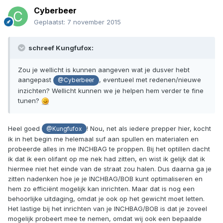
Cyberbeer
Geplaatst:
7 november 2015
schreef Kungfufox:
Zou je wellicht is kunnen aangeven wat je dusver hebt
aangepast
, eventueel met redenen/nieuwe
@Cyberbeer
inzichten? Wellicht kunnen we je helpen hem verder te fine
tunen?
Heel goed
! Nou, net als iedere prepper hier, kocht
@Kungfufox
ik in het begin me helemaal suf aan spullen en materialen en
probeerde alles in me INCHBAG te proppen. Bij het optillen dacht
ik dat ik een olifant op me nek had zitten, en wist ik gelijk dat ik
hiermee niet het einde van de straat zou halen. Dus daarna ga je
zitten nadenken hoe je je INCHBAG/BOB kunt optimaliseren en
hem zo efficiënt mogelijk kan inrichten. Maar dat is nog een
behoorlijke uitdaging, omdat je ook op het gewicht moet letten.
Het lastige bij het inrichten van je INCHBAG/BOB is dat je zoveel
mogelijk probeert mee te nemen, omdat wij ook een bepaalde