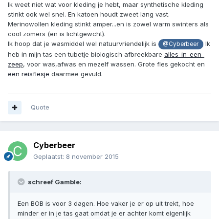
Ik weet niet wat voor kleding je hebt, maar synthetische kleding
stinkt ook wel snel. En katoen houdt zweet lang vast.
Merinowollen kleding stinkt amper...en is zowel warm swinters als
cool zomers (en is lichtgewcht).
Ik hoop dat je wasmiddel wel natuurvriendelijk is
Ik
@Cyberbeer
heb in mijn tas een tubetje biologisch afbreekbare
alles-in-een-
zeep
, voor was,afwas en mezelf wassen. Grote fles gekocht en
een reisflesje
daarmee gevuld.
Quote
Cyberbeer
Geplaatst:
8 november 2015
schreef Gamble:
Een BOB is voor 3 dagen. Hoe vaker je er op uit trekt, hoe
minder er in je tas gaat omdat je er achter komt eigenlijk