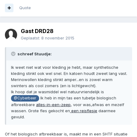
Quote
Gast DRD28
Geplaatst:
8 november 2015
schreef Stuudje:
Ik weet niet wat voor kleding je hebt, maar synthetische
kleding stinkt ook wel snel. En katoen houdt zweet lang vast.
Merinowollen kleding stinkt amper...en is zowel warm
swinters als cool zomers (en is lichtgewcht).
Ik hoop dat je wasmiddel wel natuurvriendelijk is
Ik heb in mijn tas een tubetje biologisch
@Cyberbeer
afbreekbare
alles-in-een-zeep
, voor was,afwas en mezelf
wassen. Grote fles gekocht en
een reisflesje
daarmee
gevuld.
Of het biologisch afbreekbaar is, maakt me in een SHTF situatie