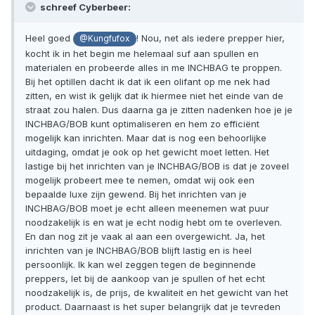
schreef Cyberbeer:
Heel goed
! Nou, net als iedere prepper hier,
@Kungfufox
kocht ik in het begin me helemaal suf aan spullen en
materialen en probeerde alles in me INCHBAG te proppen.
Bij het optillen dacht ik dat ik een olifant op me nek had
zitten, en wist ik gelijk dat ik hiermee niet het einde van de
straat zou halen. Dus daarna ga je zitten nadenken hoe je je
INCHBAG/BOB kunt optimaliseren en hem zo efficiënt
mogelijk kan inrichten. Maar dat is nog een behoorlijke
uitdaging, omdat je ook op het gewicht moet letten. Het
lastige bij het inrichten van je INCHBAG/BOB is dat je zoveel
mogelijk probeert mee te nemen, omdat wij ook een
bepaalde luxe zijn gewend. Bij het inrichten van je
INCHBAG/BOB moet je echt alleen meenemen wat puur
noodzakelijk is en wat je echt nodig hebt om te overleven.
En dan nog zit je vaak al aan een overgewicht. Ja, het
inrichten van je INCHBAG/BOB blijft lastig en is heel
persoonlijk. Ik kan wel zeggen tegen de beginnende
preppers, let bij de aankoop van je spullen of het echt
noodzakelijk is, de prijs, de kwaliteit en het gewicht van het
product. Daarnaast is het super belangrijk dat je tevreden