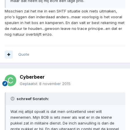
maar dat heeft bij mij echt een lage prio.
Misschien zal het me in een SHTF situatie ook niets uitmaken,
prio's liggen dan inderdaad anders...maar voorlopig is het vooral
speulen in het bos en kamperen. En dan valt er best rekening met
de natuur te houden...gewoon leave no trace principe...en dat er
nog natuur overblijft enzo.
Quote
Cyberbeer
Geplaatst:
8 november 2015
schreef Scratch:
Wat mij altijd opvalt is dat men ontzettend veel wilt
meenemen. Mijn BOB is iets meer als wat er in de kleine
pukkel zat in militaire dienst. De inch aanvulling is dan de
grote pukkel er bij. En dan uiteraard in combi met de koppel