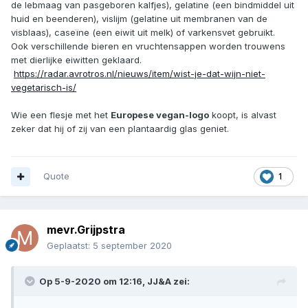
de lebmaag van pasgeboren kalfjes), gelatine (een bindmiddel uit
huid en beenderen), vislijm (gelatine uit membranen van de
visblaas), caseïne (een eiwit uit melk) of varkensvet gebruikt.
Ook verschillende bieren en vruchtensappen worden trouwens
met dierlijke eiwitten geklaard.
https://radar.avrotros.nl/nieuws/item/wist-je-dat-wijn-niet-
vegetarisch-is/
Wie een flesje met het
Europese vegan-logo
koopt, is alvast
zeker dat hij of zij van een plantaardig glas geniet.
Quote
1
mevr.Grijpstra
Geplaatst:
5 september 2020
Op 5-9-2020 om 12:16,
JJ&A
zei: