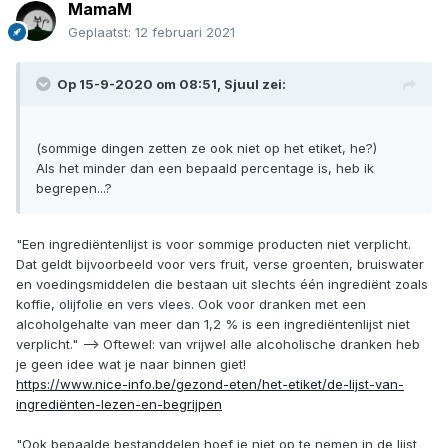
MamaM
Geplaatst:
12 februari 2021
Op 15-9-2020 om 08:51,
Sjuul
zei:
(sommige dingen zetten ze ook niet op het etiket, he?)
Als het minder dan een bepaald percentage is, heb ik
begrepen...?
"Een ingrediëntenlijst is voor sommige producten niet verplicht.
Dat geldt bijvoorbeeld voor vers fruit, verse groenten, bruiswater
en voedingsmiddelen die bestaan uit slechts één ingrediënt zoals
koffie, olijfolie en vers vlees. Ook voor dranken met een
alcoholgehalte van meer dan 1,2 % is een ingrediëntenlijst niet
verplicht." --> Oftewel: van vrijwel alle alcoholische dranken heb
je geen idee wat je naar binnen giet!
https://www.nice-info.be/gezond-eten/het-etiket/de-lijst-van-
ingrediënten-lezen-en-begrijpen
"Ook bepaalde bestanddelen hoef je niet op te nemen in de lijst