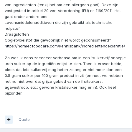
van ingrediënten (tenzij het om een allergeen gaat). Deze zijn
vastgesteld in artikel 20 van Verordening (EU) nr. 1169/2011. Het
gaat onder andere om:
Levensmiddelenadditieven die zijn gebruikt als technische
hulpstof
Draagstoffen
Opgietvloeistof die gewoonlijk niet wordt geconsumeerd"
https://normecfoodcare.com/kennisbank/ingredientendeclaratie/
Zo was ik eens zeeeeeer verbaasd om in een 'suikervrij' snoepje
toch suiker op de ingrediëntenlijst te zien. Toen ik erover belde,
bleek dat iets suikervrij mag heten zolang er niet meer dan een
0.5 gram suiker per 100 gram product in zit (en nee, we hebben
het nu niet over dat grijze gebied van de fruitsuikers,
agavestroop, etc.; gewone kristalsuiker mag er in). Ook heel
bijzonder.
Quote