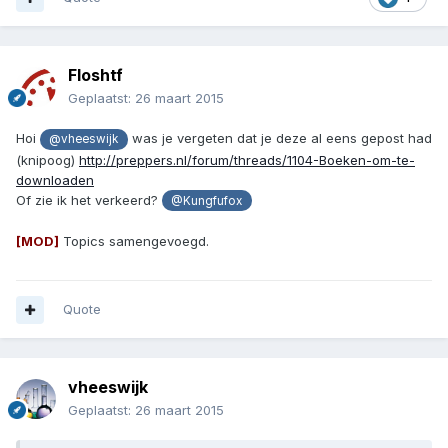
Floshtf
Geplaatst:
26 maart 2015
Hoi
was je vergeten dat je deze al eens gepost had
@vheeswijk
(knipoog)
http://preppers.nl/forum/threads/1104-Boeken-om-te-
downloaden
Of zie ik het verkeerd?
@Kungfufox
[MOD]
Topics samengevoegd.
Quote
vheeswijk
Geplaatst:
26 maart 2015