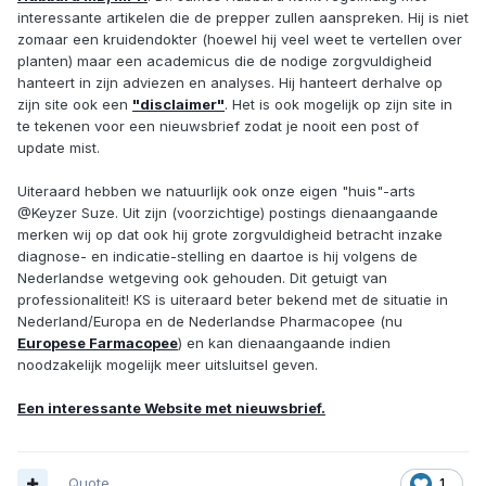
interessante artikelen die de prepper zullen aanspreken. Hij is niet
zomaar een kruidendokter (hoewel hij veel weet te vertellen over
planten) maar een academicus die de nodige zorgvuldigheid
hanteert in zijn adviezen en analyses. Hij hanteert derhalve op
zijn site ook een
"disclaimer"
. Het is ook mogelijk op zijn site in
te tekenen voor een nieuwsbrief zodat je nooit een post of
update mist.
Uiteraard hebben we natuurlijk ook onze eigen "huis"-arts
@Keyzer Suze. Uit zijn (voorzichtige) postings dienaangaande
merken wij op dat ook hij grote zorgvuldigheid betracht inzake
diagnose- en indicatie-stelling en daartoe is hij volgens de
Nederlandse wetgeving ook gehouden. Dit getuigt van
professionaliteit! KS is uiteraard beter bekend met de situatie in
Nederland/Europa en de Nederlandse Pharmacopee (nu
Europese Farmacopee
) en kan dienaangaande indien
noodzakelijk mogelijk meer uitsluitsel geven.
Een interessante Website met nieuwsbrief.
Quote
1