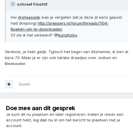
schreef Floshtf:
Hoi @
vheeswijk
was je vergeten dat je deze al eens gepost
had (knipoog)
http://preppers.nl/forum/threads/1104-
Boeken-om-te-downloaden
Of zie ik het verkeerd? @
Kungfufox
Verdorie, je hebt gelijk. Typisch het begin van Altzheimer, ik ben al
bijna 70. Maar ja er zijn ook talrijke draadjes over Jodium en
Bleekwater.
Quote
Doe mee aan dit gesprek
Je kunt dit nu plaatsen en later registreren. Indien je reeds een
account hebt,
log dan nu in
om het bericht te plaatsen met je
account.