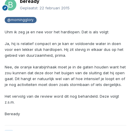
beready
Geplaatst:
22 februari 2015
@morningglory
Uhm ik zeg ja en nee voor het hardlopen. Dat is als volgt:
Ja, hij is relatief compact en je kan er voldoende water in doen
voor een lekker stuk hardlopen. Hij zit stevig in elkaar dus op het
gebied van duurzaamheid, prima.
Nee, de oranje karabijnhaak moet je in de gaten houden want het
zou kunnen dat deze door het buigen van de sluiting dat hij open
gaat. Dit hangt er natuurlijk wel van af hoe intensief je loopt en of
je nog activiteiten moet doen zoals stormbaan of iets dergelijks.
Het vervolg van de review word dit nog behandeld. Deze volgt
z.s.m.
Beready