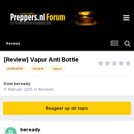
Reviews
[Review] Vapur Anti Bottle
antibottle
review
vapur
Door
beready
11 februari 2015
in
Reviews
Reageer op dit topic
beready