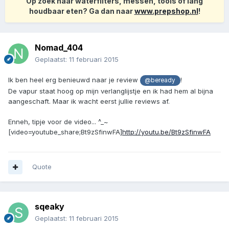
Op zoek naar waterfilters, messen, tools of lang
houdbaar eten? Ga dan naar
www.prepshop.nl
!
Nomad_404
Geplaatst:
11 februari 2015
Ik ben heel erg benieuwd naar je review
!
@beready
De vapur staat hoog op mijn verlanglijstje en ik had hem al bijna
aangeschaft. Maar ik wacht eerst jullie reviews af.
Enneh, tipje voor de video... ^_~
[video=youtube_share;Bt9zSfinwFA]
http://youtu.be/Bt9zSfinwFA
Quote
sqeaky
Geplaatst:
11 februari 2015