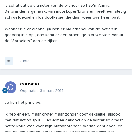
Is schat dat de diameter van de brander zelf zo'n 7cm is.
De brander is gemaakt van mooi koper/brons en heeft een stevig
schroefdeksel en los doofkapje, die daar weer overheen past.
Wanneer je er alcohol (ik heb er bio ethanol van de Action in
gedaan) in stopt, dan komt er een prachtige blauwe vlam vanuit
de "Sproeiers" aan de zijkant.
Quote
carismo
Geplaatst:
3 maart 2015
Ja ken het principe.
Ik heb er een, maar groter maar zonder doof dekseltje, alsook
met dat action spul... Heb ermee gekookt op de winter sc omdat
het te koud was voor mijn butaanbrander. werkte echt goed. en
heb tal van koppen water gekookt en amper een halve bus