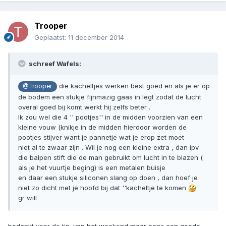
Trooper
Geplaatst:
11 december 2014
schreef Wafels:
die kacheltjes werken best goed en als je er op
@Trooper
de bodem een stukje fijnmazig gaas in legt zodat de lucht
overal goed bij komt werkt hij zelfs beter .
Ik zou wel die 4 '' pootjes'' in de midden voorzien van een
kleine vouw (knikje in de midden hierdoor worden de
pootjes stijver want je pannetje wat je erop zet moet
niet al te zwaar zijn . Wil je nog een kleine extra , dan ipv
die balpen stift die de man gebruikt om lucht in te blazen (
als je het vuurtje beging) is een metalen buisje
en daar een stukje siliconen slang op doen , dan hoef je
niet zo dicht met je hoofd bij dat ''kacheltje te komen
gr will
bedankt voor de tip. van het weekend maar eens een goede