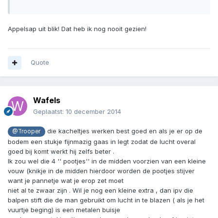
Appelsap uit blik! Dat heb ik nog nooit gezien!
Quote
Wafels
Geplaatst:
10 december 2014
die kacheltjes werken best goed en als je er op de
@Trooper
bodem een stukje fijnmazig gaas in legt zodat de lucht overal
goed bij komt werkt hij zelfs beter .
Ik zou wel die 4 '' pootjes'' in de midden voorzien van een kleine
vouw (knikje in de midden hierdoor worden de pootjes stijver
want je pannetje wat je erop zet moet
niet al te zwaar zijn . Wil je nog een kleine extra , dan ipv die
balpen stift die de man gebruikt om lucht in te blazen ( als je het
vuurtje beging) is een metalen buisje