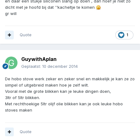
en daar een stukje siliconen slang op doen , dan hoef je niet zo
dicht met je hoofd bij dat ''kacheltje te komen
gr will
Quote
1
GuywithAplan
Geplaatst:
10 december 2014
De hobo stove werk zeker en zeker snel en makkelijk je kan ze zo
simpel of uitgebreid maken hoe je zelf wilt.
Vooral met de grote blikken kan je leuke dingen doen,
3ltr of 5ltr blikken.
Met rechthoekige 5ltr olijf olie blikken kan je ook leuke hobo
stoves maken
Quote