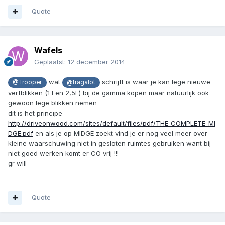
Quote
Wafels
Geplaatst:
12 december 2014
wat
schrijft is waar je kan lege nieuwe
@Trooper
@fragalot
verfblikken (1 l en 2,5l ) bij de gamma kopen maar natuurlijk ook
gewoon lege blikken nemen
dit is het principe
http://driveonwood.com/sites/default/files/pdf/THE_COMPLETE_MI
DGE.pdf
en als je op MIDGE zoekt vind je er nog veel meer over
kleine waarschuwing niet in gesloten ruimtes gebruiken want bij
niet goed werken komt er CO vrij !!!
gr will
Quote