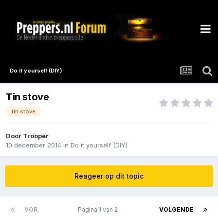
Do it yourself (DIY)
Tin stove
tin stove
Door
Trooper
10 december 2014
in
Do it yourself (DIY)
Reageer op dit topic
VOR.
Pagina 1 van 2
VOLGENDE