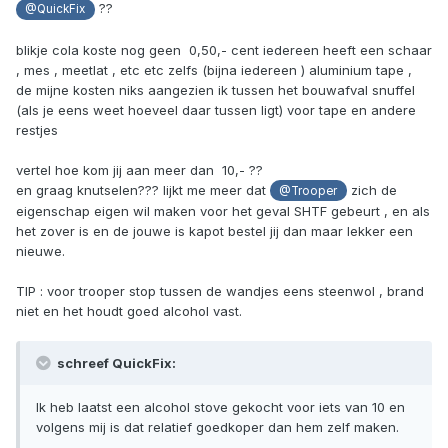
??
@QuickFix
blikje cola koste nog geen  0,50,- cent iedereen heeft een schaar
, mes , meetlat , etc etc zelfs (bijna iedereen ) aluminium tape ,
de mijne kosten niks aangezien ik tussen het bouwafval snuffel
(als je eens weet hoeveel daar tussen ligt) voor tape en andere
restjes
vertel hoe kom jij aan meer dan  10,- ??
en graag knutselen??? lijkt me meer dat
zich de
@Trooper
eigenschap eigen wil maken voor het geval SHTF gebeurt , en als
het zover is en de jouwe is kapot bestel jij dan maar lekker een
nieuwe.
TIP : voor trooper stop tussen de wandjes eens steenwol , brand
niet en het houdt goed alcohol vast.
schreef QuickFix:
Ik heb laatst een alcohol stove gekocht voor iets van 10 en
volgens mij is dat relatief goedkoper dan hem zelf maken.