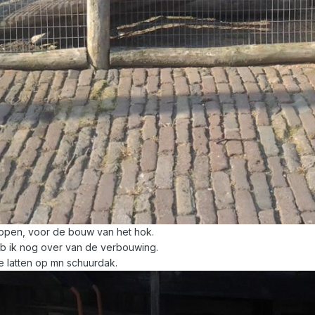
kopen, voor de bouw van het hok.
b ik nog over van de verbouwing.
e latten op mn schuurdak.