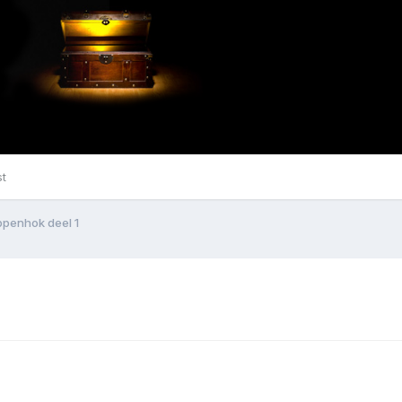
st
ppenhok deel 1