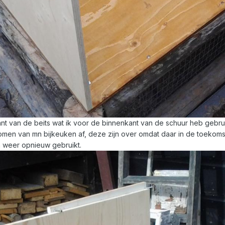
tant van de beits wat ik voor de binnenkant van de schuur heb gebrui
men van mn bijkeuken af, deze zijn over omdat daar in de toekom
 weer opnieuw gebruikt.