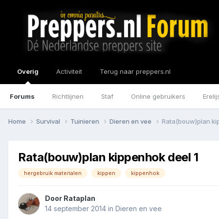
Overig
Activiteit
Terug naar preppers.nl
Forums
Richtlijnen
Staf
Online gebruikers
Erelij
Home
Survival
Tuinieren
Dieren en vee
Rata(bouw)plan ki
Rata(bouw)plan kippenhok deel 1
hergebruik materialen
kippen
kippenhok
Door
Rataplan
14 september 2014
in
Dieren en vee