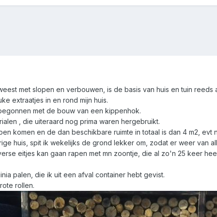
eweest met slopen en verbouwen, is de basis van huis en tuin reeds
ke extraatjes in en rond mijn huis.
 begonnen met de bouw van een kippenhok.
rialen , die uiteraard nog prima waren hergebruikt.
pen komen en de dan beschikbare ruimte in totaal is dan 4 m2, evt no
vorige huis, spit ik wekelijks de grond lekker om, zodat er weer va
e verse eitjes kan gaan rapen met mn zoontje, die al zo'n 25 keer 
inia palen, die ik uit een afval container hebt gevist.
rote rollen.