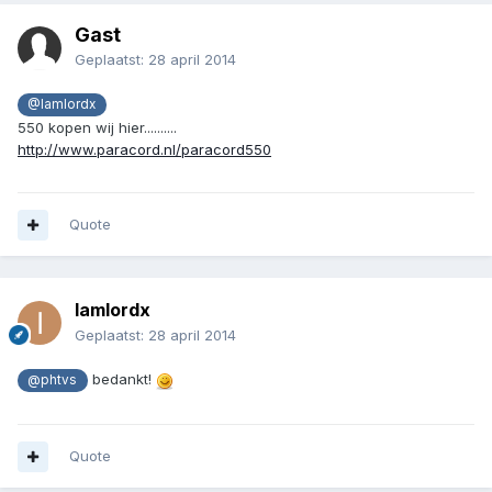
Gast
Geplaatst:
28 april 2014
@Iamlordx
550 kopen wij hier..........
http://www.paracord.nl/paracord550
Quote
Iamlordx
Geplaatst:
28 april 2014
bedankt!
@phtvs
Quote