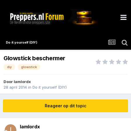
Do it yourself (DIY)
Glowstick beschermer
diy
glowstick
Door
Iamlordx
28 april 2014
in
Do it yourself (DIY)
Reageer op dit topic
Iamlordx