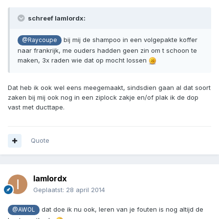
schreef Iamlordx:
bij mij de shampoo in een volgepakte koffer
@Raycoupe
naar frankrijk, me ouders hadden geen zin om t schoon te
maken, 3x raden wie dat op mocht lossen
Dat heb ik ook wel eens meegemaakt, sindsdien gaan al dat soort
zaken bij mij ook nog in een ziplock zakje en/of plak ik de dop
vast met ducttape.
Quote
Iamlordx
Geplaatst:
28 april 2014
dat doe ik nu ook, leren van je fouten is nog altijd de
@AWOL