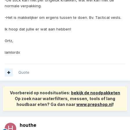
-De stick kan niet per ongeluk knakken, wat wel kan met de
normale verpakking.
-Het is makkelijker om ergens tussen te doen. Bv. Tactical vests.
Ik hoop dat jullie er wat aan hebben!
Grtz,
Iamlordx
Quote
Voorbereid op noodsituaties:
bekijk de noodpakketen
Op zoek naar waterfilters, messen, tools of lang
houdbaar eten? Ga dan naar
www.prepshop.nl
!
houthe