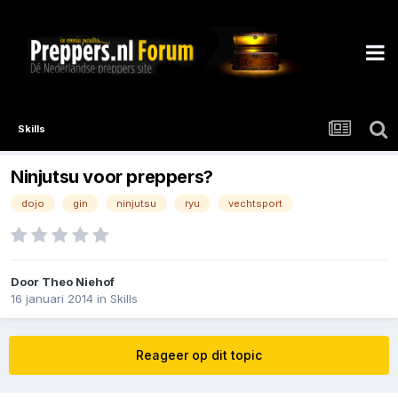
Skills
Ninjutsu voor preppers?
dojo
gin
ninjutsu
ryu
vechtsport
Door
Theo Niehof
16 januari 2014
in
Skills
Reageer op dit topic