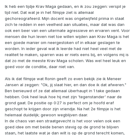
Ik heb een tijdje Krav Maga gedaan, en ik zou zeggen: verspil je
tijd niet. Dat wat je in het filmpje ziet is allemaal
gechoreografeerd. Mijn docent was ongetwijfeld prima in staat
zich te redden in een veelheid aan situaties, maar dat was dan
ook een beer van een uitermate agressieve en ervaren vent. Voor
mensen die hun leven niet toe willen wijden aan Krav Maga is het
een goede manier om neergestoken of in elkaar geslagen te
worden. In ieder geval wat ik leerde had niet heel veel met de
realiteit te maken, sparren was er niets eens bij, en volgens mij is
dat zo met de meeste Krav Maga scholen. Was wel heel leuk en
goed voor de conditie, daar niet van.
Als ik dat filmpje wat Ronin geeft zo even bekijk zie ik Meneer
Jansen al zeggen: "Ok, jij slaat hier, en dan doe ik dat afweren."
Ben benieuwd of ze dat allemaal überhaupt in 1 take gedaan
hebben. Ook heel leuk hoe hij met zijn 'tegenstander' naar de
grond gaat. De positie op 0:27 is perfect om je hoofd eraf
geschopt te krijgen door zijn vriendje. Na het 2e filmpje is het
helemaal duidelijk; gewoon wegblijven daar.
In de chaos van een straatgevecht is het voor velen ook een
goed idee om met beide benen stevig op de grond te blijven
staan, het laatste wat je dan wilt is op de grond terecht komen,