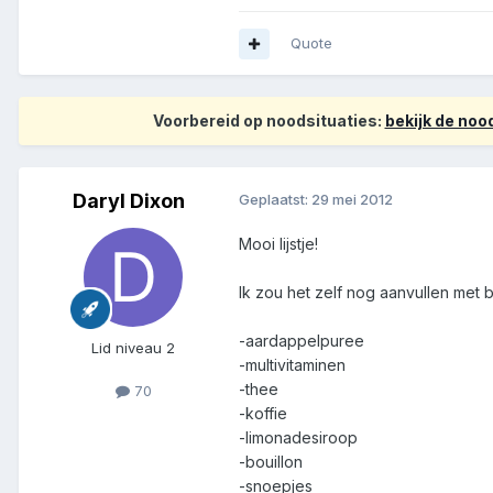
Quote
Voorbereid op noodsituaties:
bekijk de no
Daryl Dixon
Geplaatst:
29 mei 2012
Mooi lijstje!
Ik zou het zelf nog aanvullen met 
-aardappelpuree
Lid niveau 2
-multivitaminen
-thee
70
-koffie
-limonadesiroop
-bouillon
-snoepjes