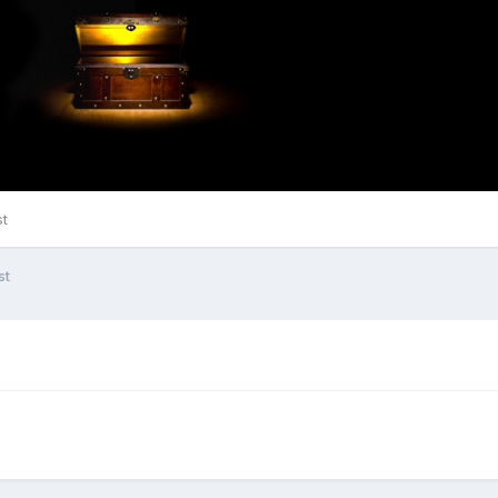
st
st