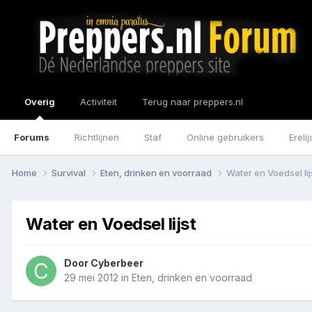
Overig
Activiteit
Terug naar preppers.nl
Forums
Richtlijnen
Staf
Online gebruikers
Erelij
Home
Survival
Eten, drinken en voorraad
Water en Voedsel lij
Water en Voedsel lijst
Door
Cyberbeer
29 mei 2012
in
Eten, drinken en voorraad