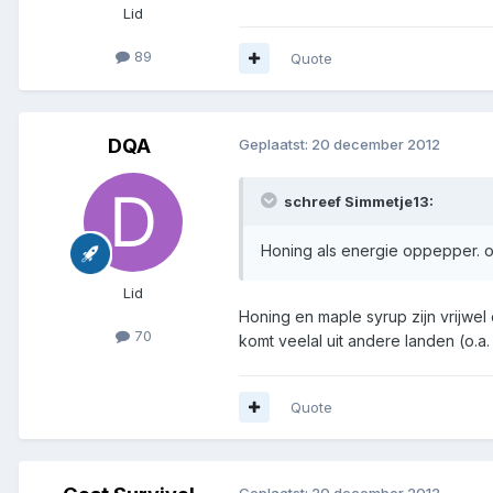
Lid
89
Quote
DQA
Geplaatst:
20 december 2012
schreef Simmetje13:
Honing als energie oppepper. o
Lid
Honing en maple syrup zijn vrijwe
70
komt veelal uit andere landen (o.a.
Quote
Geplaatst:
20 december 2012