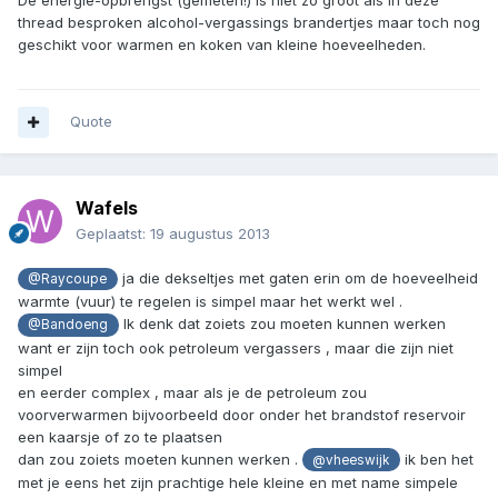
De energie-opbrengst (gemeten!) is niet zo groot als in deze
thread besproken alcohol-vergassings brandertjes maar toch nog
geschikt voor warmen en koken van kleine hoeveelheden.
Quote
Wafels
Geplaatst:
19 augustus 2013
ja die dekseltjes met gaten erin om de hoeveelheid
@Raycoupe
warmte (vuur) te regelen is simpel maar het werkt wel .
Ik denk dat zoiets zou moeten kunnen werken
@Bandoeng
want er zijn toch ook petroleum vergassers , maar die zijn niet
simpel
en eerder complex , maar als je de petroleum zou
voorverwarmen bijvoorbeeld door onder het brandstof reservoir
een kaarsje of zo te plaatsen
dan zou zoiets moeten kunnen werken .
ik ben het
@vheeswijk
met je eens het zijn prachtige hele kleine en met name simpele