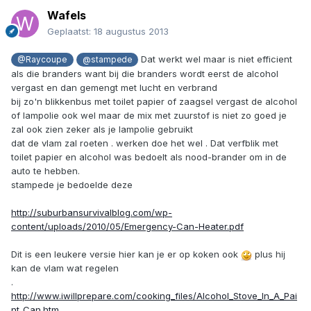
Wafels
Geplaatst:
18 augustus 2013
Dat werkt wel maar is niet efficient
@Raycoupe
@stampede
als die branders want bij die branders wordt eerst de alcohol
vergast en dan gemengt met lucht en verbrand
bij zo'n blikkenbus met toilet papier of zaagsel vergast de alcohol
of lampolie ook wel maar de mix met zuurstof is niet zo goed je
zal ook zien zeker als je lampolie gebruikt
dat de vlam zal roeten . werken doe het wel . Dat verfblik met
toilet papier en alcohol was bedoelt als nood-brander om in de
auto te hebben.
stampede je bedoelde deze
http://suburbansurvivalblog.com/wp-
content/uploads/2010/05/Emergency-Can-Heater.pdf
Dit is een leukere versie hier kan je er op koken ook
plus hij
kan de vlam wat regelen
.
http://www.iwillprepare.com/cooking_files/Alcohol_Stove_In_A_Pai
nt_Can.htm