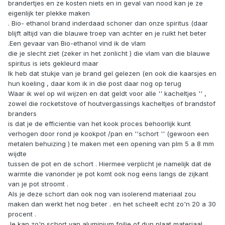
brandertjes en ze kosten niets en in geval van nood kan je ze
eigenlijk ter plekke maken
. Bio- ethanol brand inderdaad schoner dan onze spiritus (daar
blijft altijd van die blauwe troep van achter en je ruikt het beter
.Een gevaar van Bio-ethanol vind ik de vlam
die je slecht ziet (zeker in het zonlicht ) die vlam van die blauwe
spiritus is iets gekleurd maar
Ik heb dat stukje van je brand gel gelezen (en ook die kaarsjes en
hun koeling , daar kom ik in die post daar nog op terug
Waar ik wel op wil wijzen en dat geldt voor alle '' kacheltjes '' ,
zowel die rocketstove of houtvergassings kacheltjes of brandstof
branders
is dat je de efficientie van het kook proces behoorlijk kunt
verhogen door rond je kookpot /pan en ''schort '' (gewoon een
metalen behuizing ) te maken met een opening van plm 5 a 8 mm
wijdte
tussen de pot en de schort . Hiermee verplicht je namelijk dat de
warmte die vanonder je pot komt ook nog eens langs de zijkant
van je pot stroomt .
Als je deze schort dan ook nog van isolerend materiaal zou
maken dan werkt het nog beter . en het scheelt echt zo'n 20 a 30
procent .
Je kan zo'n schort van aluminium foilie of dun plaat materiaal