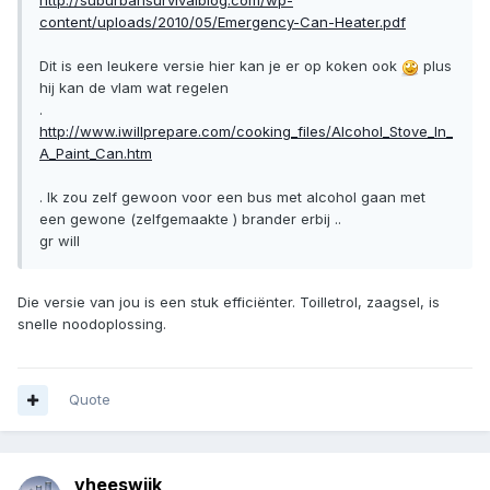
http://suburbansurvivalblog.com/wp-
content/uploads/2010/05/Emergency-Can-Heater.pdf
Dit is een leukere versie hier kan je er op koken ook
plus
hij kan de vlam wat regelen
.
http://www.iwillprepare.com/cooking_files/Alcohol_Stove_In_
A_Paint_Can.htm
. Ik zou zelf gewoon voor een bus met alcohol gaan met
een gewone (zelfgemaakte ) brander erbij ..
gr will
Die versie van jou is een stuk efficiënter. Toilletrol, zaagsel, is
snelle noodoplossing.
Quote
vheeswijk