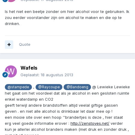
Is het niet een beetje zonder om hier alcohol voor te gebruiken. Ik
zou eerder voorstander zijn om alcohol te maken en die op te
drinken.
Quote
Wafels
Geplaatst:
18 augustus 2013
,
@ Lewieke Lewieke
@stampede
@Raycoupe
@Bandoeng
het gaat om het voordeel dat als je alcohol in een gesloten ruimte
enkel waterdamp en CO2
geeft terwijl andere brandstoffen altijd veelal giftige gassen
geven . en niet alle alcohol is drinkbaar let daar mee op !
een mooie site over een hoop ''brandertjes is deze , hier staat
erg veel goede informatie erover :
http://zenstoves.net/
verder
kun je allerlei alcohol branders maken (met druk en zonder druk ,