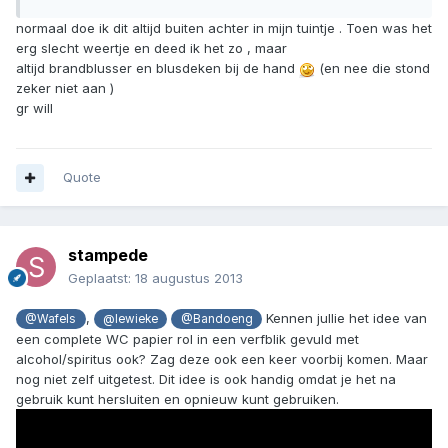
normaal doe ik dit altijd buiten achter in mijn tuintje . Toen was het
erg slecht weertje en deed ik het zo , maar
altijd brandblusser en blusdeken bij de hand
(en nee die stond
zeker niet aan )
gr will
Quote
stampede
Geplaatst:
18 augustus 2013
,
Kennen jullie het idee van
@Wafels
@lewieke
@Bandoeng
een complete WC papier rol in een verfblik gevuld met
alcohol/spiritus ook? Zag deze ook een keer voorbij komen. Maar
nog niet zelf uitgetest. Dit idee is ook handig omdat je het na
gebruik kunt hersluiten en opnieuw kunt gebruiken.