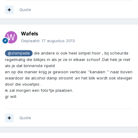
Quote
Wafels
Geplaatst:
17 augustus 2013
die andere is ook heel simpel hoor , bij scheurde
@stampede
regelmatig die blikjes in als je ze in elkaar schoof .Dat heb je niet
als je dat binnenste ripeld
en op die manier krijg je gewoon verticale ''kanalen '' naar boven
waardoor de alcohol damp stroomt .en het blik wordt ook steviger
door die vouwtjes .
ik zal morgen een foto'tje plaatsen.
gr will
Quote