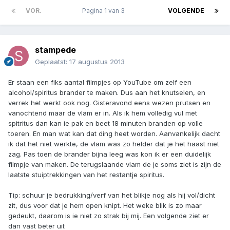
VOR.
Pagina 1 van 3
VOLGENDE
stampede
Geplaatst:
17 augustus 2013
Er staan een fiks aantal filmpjes op YouTube om zelf een
alcohol/spiritus brander te maken. Dus aan het knutselen, en
verrek het werkt ook nog. Gisteravond eens wezen prutsen en
vanochtend maar de vlam er in. Als ik hem volledig vul met
spitritus dan kan ie pak en beet 18 minuten branden op volle
toeren. En man wat kan dat ding heet worden. Aanvankelijk dacht
ik dat het niet werkte, de vlam was zo helder dat je het haast niet
zag. Pas toen de brander bijna leeg was kon ik er een duidelijk
filmpje van maken. De terugslaande vlam de je soms ziet is zijn de
laatste stuiptrekkingen van het restantje spiritus.
Tip: schuur je bedrukking/verf van het blikje nog als hij vol/dicht
zit, dus voor dat je hem open knipt. Het weke blik is zo maar
gedeukt, daarom is ie niet zo strak bij mij. Een volgende ziet er
dan vast beter uit