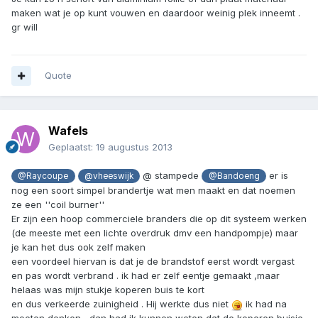
maken wat je op kunt vouwen en daardoor weinig plek inneemt .
gr will
Quote
Wafels
Geplaatst:
19 augustus 2013
@ stampede
er is
@Raycoupe
@vheeswijk
@Bandoeng
nog een soort simpel brandertje wat men maakt en dat noemen
ze een ''coil burner''
Er zijn een hoop commerciele branders die op dit systeem werken
(de meeste met een lichte overdruk dmv een handpompje) maar
je kan het dus ook zelf maken
een voordeel hiervan is dat je de brandstof eerst wordt vergast
en pas wordt verbrand . ik had er zelf eentje gemaakt ,maar
helaas was mijn stukje koperen buis te kort
en dus verkeerde zuinigheid . Hij werkte dus niet
ik had na