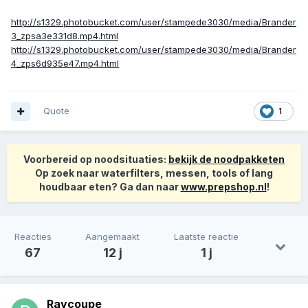
http://s1329.photobucket.com/user/stampede3030/media/Brander
3_zpsa3e331d8.mp4.html
http://s1329.photobucket.com/user/stampede3030/media/Brander
4_zps6d935e47.mp4.html
Quote
1
Voorbereid op noodsituaties:
bekijk de noodpakketen
Op zoek naar waterfilters, messen, tools of lang
houdbaar eten? Ga dan naar
www.prepshop.nl
!
Reacties
Aangemaakt
Laatste reactie
67
12 j
1 j
Raycoupe