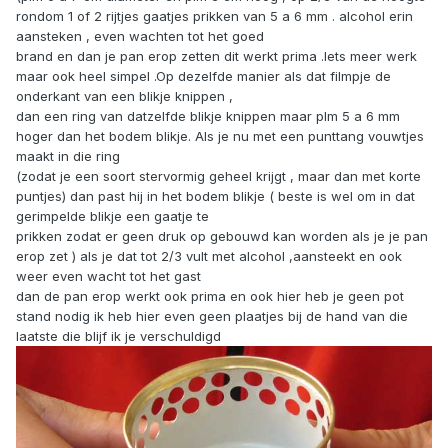
rondom 1 of 2 rijtjes gaatjes prikken van 5 a 6 mm . alcohol erin
aansteken , even wachten tot het goed
brand en dan je pan erop zetten dit werkt prima .Iets meer werk
maar ook heel simpel .Op dezelfde manier als dat filmpje de
onderkant van een blikje knippen ,
dan een ring van datzelfde blikje knippen maar plm 5 a 6 mm
hoger dan het bodem blikje. Als je nu met een punttang vouwtjes
maakt in die ring
(zodat je een soort stervormig geheel krijgt , maar dan met korte
puntjes) dan past hij in het bodem blikje ( beste is wel om in dat
gerimpelde blikje een gaatje te
prikken zodat er geen druk op gebouwd kan worden als je je pan
erop zet ) als je dat tot 2/3 vult met alcohol ,aansteekt en ook
weer even wacht tot het gast
dan de pan erop werkt ook prima en ook hier heb je geen pot
stand nodig ik heb hier even geen plaatjes bij de hand van die
laatste die blijf ik je verschuldigd