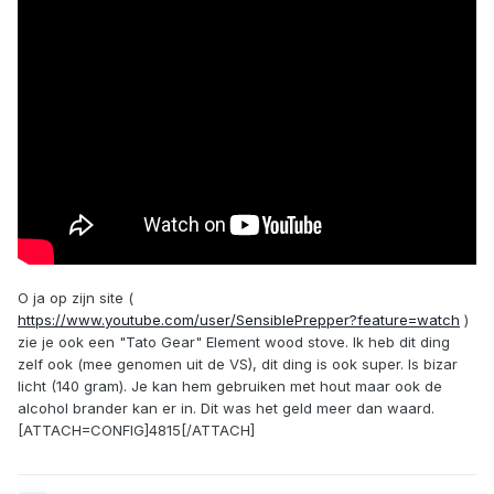
O ja op zijn site (
https://www.youtube.com/user/SensiblePrepper?feature=watch
)
zie je ook een "Tato Gear" Element wood stove. Ik heb dit ding
zelf ook (mee genomen uit de VS), dit ding is ook super. Is bizar
licht (140 gram). Je kan hem gebruiken met hout maar ook de
alcohol brander kan er in. Dit was het geld meer dan waard.
[ATTACH=CONFIG]4815[/ATTACH]