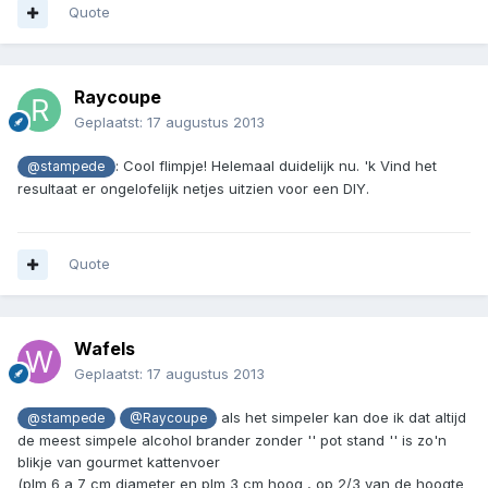
Quote
Raycoupe
Geplaatst:
17 augustus 2013
: Cool flimpje! Helemaal duidelijk nu. 'k Vind het
@stampede
resultaat er ongelofelijk netjes uitzien voor een DIY.
Quote
Wafels
Geplaatst:
17 augustus 2013
als het simpeler kan doe ik dat altijd
@stampede
@Raycoupe
de meest simpele alcohol brander zonder '' pot stand '' is zo'n
blikje van gourmet kattenvoer
(plm 6 a 7 cm diameter en plm 3 cm hoog , op 2/3 van de hoogte