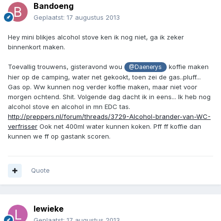
Bandoeng
Geplaatst:
17 augustus 2013
Hey mini blikjes alcohol stove ken ik nog niet, ga ik zeker
binnenkort maken.
Toevallig trouwens, gisteravond wou
koffie maken
@Daenerys
hier op de camping, water net gekookt, toen zei de gas..pluff...
Gas op. Ww kunnen nog verder koffie maken, maar niet voor
morgen ochtend. Shit. Volgende dag dacht ik in eens... Ik heb nog
alcohol stove en alcohol in mn EDC tas.
http://preppers.nl/forum/threads/3729-Alcohol-brander-van-WC-
verfrisser
Ook net 400ml water kunnen koken. Pff ff koffie dan
kunnen we ff op gastank scoren.
Quote
lewieke
Geplaatst:
17 augustus 2013