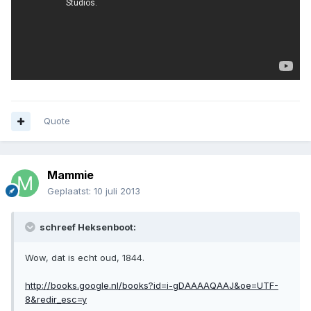
Quote
Mammie
Geplaatst:
10 juli 2013
schreef Heksenboot:
Wow, dat is echt oud, 1844.
http://books.google.nl/books?id=i-gDAAAAQAAJ&oe=UTF-
8&redir_esc=y