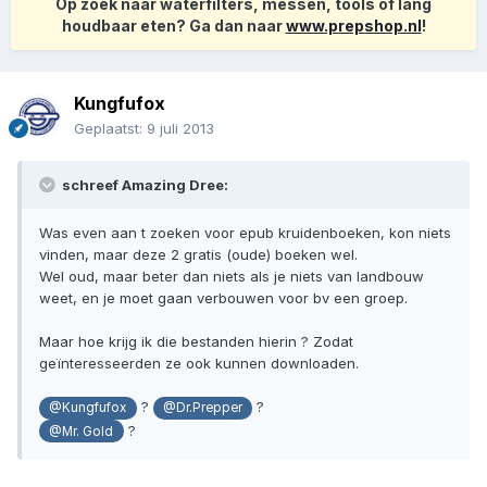
Op zoek naar waterfilters, messen, tools of lang
houdbaar eten? Ga dan naar
www.prepshop.nl
!
Kungfufox
Geplaatst:
9 juli 2013
schreef Amazing Dree:
Was even aan t zoeken voor epub kruidenboeken, kon niets
vinden, maar deze 2 gratis (oude) boeken wel.
Wel oud, maar beter dan niets als je niets van landbouw
weet, en je moet gaan verbouwen voor bv een groep.
Maar hoe krijg ik die bestanden hierin ? Zodat
geïnteresseerden ze ook kunnen downloaden.
?
?
@Kungfufox
@Dr.Prepper
?
@Mr. Gold