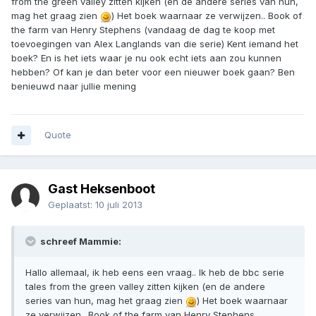
from the green valley zitten kijken (en de andere series van hun,
mag het graag zien
) Het boek waarnaar ze verwijzen.. Book of
the farm van Henry Stephens (vandaag de dag te koop met
toevoegingen van Alex Langlands van die serie) Kent iemand het
boek? En is het iets waar je nu ook echt iets aan zou kunnen
hebben? Of kan je dan beter voor een nieuwer boek gaan? Ben
benieuwd naar jullie mening
Quote
Gast Heksenboot
Geplaatst:
10 juli 2013
schreef Mammie:
Hallo allemaal, ik heb eens een vraag.. Ik heb de bbc serie
tales from the green valley zitten kijken (en de andere
series van hun, mag het graag zien
) Het boek waarnaar
ze verwijzen.. Book of the farm van Henry Stephens