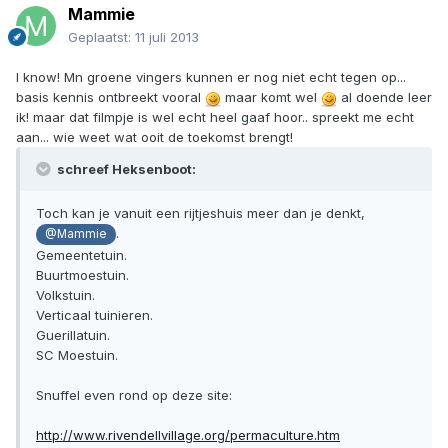
Mammie
Geplaatst:
11 juli 2013
I know! Mn groene vingers kunnen er nog niet echt tegen op...
basis kennis ontbreekt vooral
maar komt wel
al doende leer
ik! maar dat filmpje is wel echt heel gaaf hoor.. spreekt me echt
aan... wie weet wat ooit de toekomst brengt!
schreef Heksenboot:
Toch kan je vanuit een rijtjeshuis meer dan je denkt,
.
@Mammie
Gemeentetuin.
Buurtmoestuin.
Volkstuin.
Verticaal tuinieren.
Guerillatuin.
SC Moestuin.
Snuffel even rond op deze site:
http://www.rivendellvillage.org/permaculture.htm