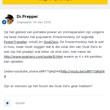
Dr.Prepper
Geplaatst:
14 mei 2013
Op het gebied van portable power en zonnepanelen zijn volgens
mij twee merken het populairst: Powermonkey (of eigenlijk
PowerTraveller
, voluit) en
GoalZero
. De Powermonkey heb ik wel
in huis, maar moet zeggen dat ik die solar kits van Goal Zero er
wel (op het plaatje) wat beter uit vind zien, met name de
http://www.goalzero.com/guide10.html
waarin je 4 x AA penlites
kan opladen.
[video=youtube_share;o8RYTqKq044]
http://youtu.be/o8RYTqKq04
4
Zijn er mensen op het forum die Goal Zero gear hebben?
Quote