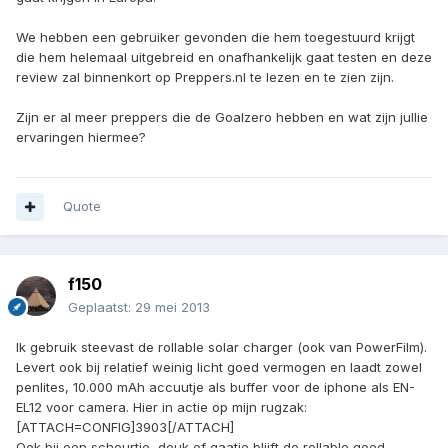
We hebben een gebruiker gevonden die hem toegestuurd krijgt
die hem helemaal uitgebreid en onafhankelijk gaat testen en deze
review zal binnenkort op Preppers.nl te lezen en te zien zijn.
Zijn er al meer preppers die de Goalzero hebben en wat zijn jullie
ervaringen hiermee?
Quote
f150
Geplaatst:
29 mei 2013
Ik gebruik steevast de rollable solar charger (ook van PowerFilm).
Levert ook bij relatief weinig licht goed vermogen en laadt zowel
penlites, 10.000 mAh accuutje als buffer voor de iphone als EN-
EL12 voor camera. Hier in actie op mijn rugzak:
[ATTACH=CONFIG]3903[/ATTACH]
Ook bij een scheurtje, deuk of gaatje blijft de rollable goed