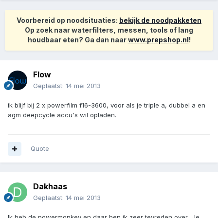
Voorbereid op noodsituaties:
bekijk de noodpakketen
Op zoek naar waterfilters, messen, tools of lang
houdbaar eten? Ga dan naar
www.prepshop.nl
!
Flow
Geplaatst:
14 mei 2013
ik blijf bij 2 x powerfilm f16-3600, voor als je triple a, dubbel a en
agm deepcycle accu's wil opladen.
Quote
Dakhaas
Geplaatst:
14 mei 2013
Ik heb de powermonkey en daar ben ik zeer tevreden over.. Je