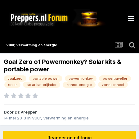
Vuur, verwarming en energie
Goal Zero of Powermonkey? Solar kits &
portable power
goalzero
portable power
powermonkey
powertraveller
solar
solar batterijlader
zonne-energie
zonnepaneel
Door
Dr.Prepper
14 mei 2013
in
Vuur, verwarming en energie
Reageer op dit topic