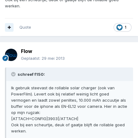
werken.
Quote
1
Flow
Geplaatst:
29 mei 2013
schreef f150:
Ik gebruik steevast de rollable solar charger (ook van
PowerFilm). Levert ook bij relatief weinig licht goed
vermogen en laadt zowel penlites, 10.000 mAh accuutje als
buffer voor de iphone als EN-EL12 voor camera. Hier in actie
op mijn rugzak:
[ATTACH=CONFIG]3903[/ATTACH]
Ook bij een scheurtje, deuk of gaatje blijft de rollable goed
werken.