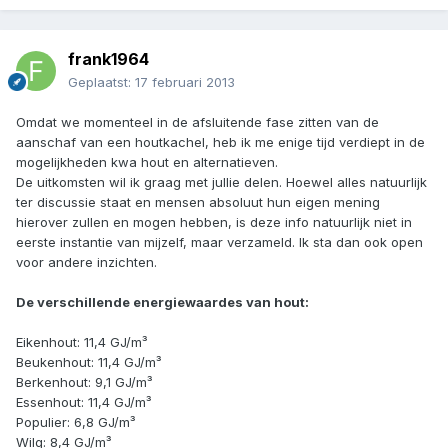
frank1964
Geplaatst:
17 februari 2013
Omdat we momenteel in de afsluitende fase zitten van de
aanschaf van een houtkachel, heb ik me enige tijd verdiept in de
mogelijkheden kwa hout en alternatieven.
De uitkomsten wil ik graag met jullie delen. Hoewel alles natuurlijk
ter discussie staat en mensen absoluut hun eigen mening
hierover zullen en mogen hebben, is deze info natuurlijk niet in
eerste instantie van mijzelf, maar verzameld. Ik sta dan ook open
voor andere inzichten.
De verschillende energiewaardes van hout:
Eikenhout: 11,4 GJ/m³
Beukenhout: 11,4 GJ/m³
Berkenhout: 9,1 GJ/m³
Essenhout: 11,4 GJ/m³
Populier: 6,8 GJ/m³
Wilg: 8,4 GJ/m³