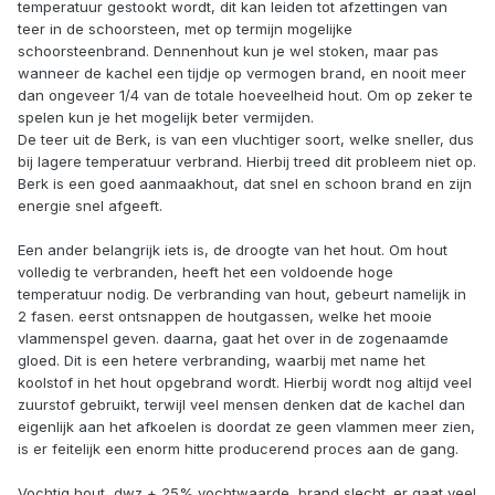
temperatuur gestookt wordt, dit kan leiden tot afzettingen van
teer in de schoorsteen, met op termijn mogelijke
schoorsteenbrand. Dennenhout kun je wel stoken, maar pas
wanneer de kachel een tijdje op vermogen brand, en nooit meer
dan ongeveer 1/4 van de totale hoeveelheid hout. Om op zeker te
spelen kun je het mogelijk beter vermijden.
De teer uit de Berk, is van een vluchtiger soort, welke sneller, dus
bij lagere temperatuur verbrand. Hierbij treed dit probleem niet op.
Berk is een goed aanmaakhout, dat snel en schoon brand en zijn
energie snel afgeeft.
Een ander belangrijk iets is, de droogte van het hout. Om hout
volledig te verbranden, heeft het een voldoende hoge
temperatuur nodig. De verbranding van hout, gebeurt namelijk in
2 fasen. eerst ontsnappen de houtgassen, welke het mooie
vlammenspel geven. daarna, gaat het over in de zogenaamde
gloed. Dit is een hetere verbranding, waarbij met name het
koolstof in het hout opgebrand wordt. Hierbij wordt nog altijd veel
zuurstof gebruikt, terwijl veel mensen denken dat de kachel dan
eigenlijk aan het afkoelen is doordat ze geen vlammen meer zien,
is er feitelijk een enorm hitte producerend proces aan de gang.
Vochtig hout, dwz + 25% vochtwaarde, brand slecht. er gaat veel