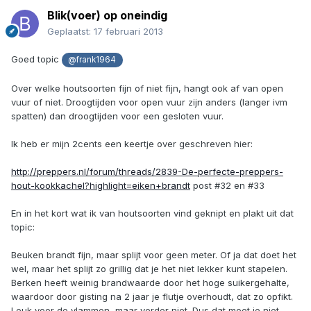
Blik(voer) op oneindig
Geplaatst:
17 februari 2013
Goed topic
@frank1964
Over welke houtsoorten fijn of niet fijn, hangt ook af van open
vuur of niet. Droogtijden voor open vuur zijn anders (langer ivm
spatten) dan droogtijden voor een gesloten vuur.
Ik heb er mijn 2cents een keertje over geschreven hier:
http://preppers.nl/forum/threads/2839-De-perfecte-preppers-
hout-kookkachel?highlight=eiken+brandt
post #32 en #33
En in het kort wat ik van houtsoorten vind geknipt en plakt uit dat
topic:
Beuken brandt fijn, maar splijt voor geen meter. Of ja dat doet het
wel, maar het splijt zo grillig dat je het niet lekker kunt stapelen.
Berken heeft weinig brandwaarde door het hoge suikergehalte,
waardoor door gisting na 2 jaar je flutje overhoudt, dat zo opfikt.
Leuk voor de vlammen, maar verder niet. Dus dat moet je niet