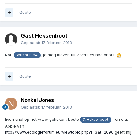
Quote
Gast Heksenboot
Geplaatst:
17 februari 2013
Nou
, je mag kiezen uit 2 versies naaldhout.
@frank1964
Quote
Nonkel Jones
Geplaatst:
17 februari 2013
Even snel op het www gekeken, beste
, en o.a.
@Heksenboot
Appie van
http://www.ecologieforum.eu/viewtopic.php?f=3&t=2696
geeft mij