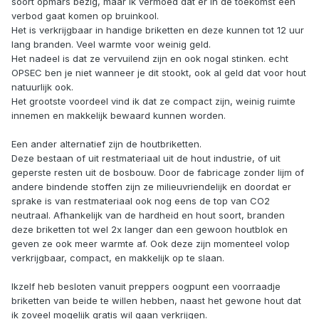
soort opmars bezig, maar ik vermoed dat er in de toekomst een
verbod gaat komen op bruinkool.
Het is verkrijgbaar in handige briketten en deze kunnen tot 12 uur
lang branden. Veel warmte voor weinig geld.
Het nadeel is dat ze vervuilend zijn en ook nogal stinken. echt
OPSEC ben je niet wanneer je dit stookt, ook al geld dat voor hout
natuurlijk ook.
Het grootste voordeel vind ik dat ze compact zijn, weinig ruimte
innemen en makkelijk bewaard kunnen worden.
Een ander alternatief zijn de houtbriketten.
Deze bestaan of uit restmateriaal uit de hout industrie, of uit
geperste resten uit de bosbouw. Door de fabricage zonder lijm of
andere bindende stoffen zijn ze milieuvriendelijk en doordat er
sprake is van restmateriaal ook nog eens de top van CO2
neutraal. Afhankelijk van de hardheid en hout soort, branden
deze briketten tot wel 2x langer dan een gewoon houtblok en
geven ze ook meer warmte af. Ook deze zijn momenteel volop
verkrijgbaar, compact, en makkelijk op te slaan.
Ikzelf heb besloten vanuit preppers oogpunt een voorraadje
briketten van beide te willen hebben, naast het gewone hout dat
ik zoveel mogelijk gratis wil gaan verkrijgen.