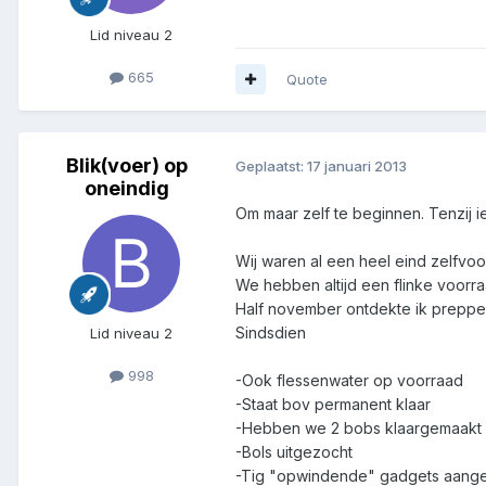
Lid niveau 2
665
Quote
Blik(voer) op
Geplaatst:
17 januari 2013
oneindig
Om maar zelf te beginnen. Tenzij ie
Wij waren al een heel eind zelfvoor
We hebben altijd een flinke voorraa
Half november ontdekte ik prepper
Sindsdien
Lid niveau 2
998
-Ook flessenwater op voorraad
-Staat bov permanent klaar
-Hebben we 2 bobs klaargemaakt
-Bols uitgezocht
-Tig "opwindende" gadgets aanges