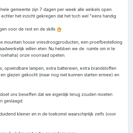
ehele gemeente zijn 7 dagen per week alle winkels open.
r echter het inzicht gekregen dat het toch wel "eens handig
en voor de rest en de skills
de mountain house vriesdroogproducten, een proefbestelloing
aadwerkelijk willen eten. Nu hebben we de  ruimte om in te
n whoehaha) onze voorraad opeten.
s, opwindbare lampen, extra battereien, extra brandstoffen
en glazen gekocht (maar nog niet kunnen starten ermee) en
 doet ons beseffen dat we eigenlijk terug zouden moeten
an geslaagd.
uidend kleiner en in de toekomst waarschijnlijk zelfs (voor