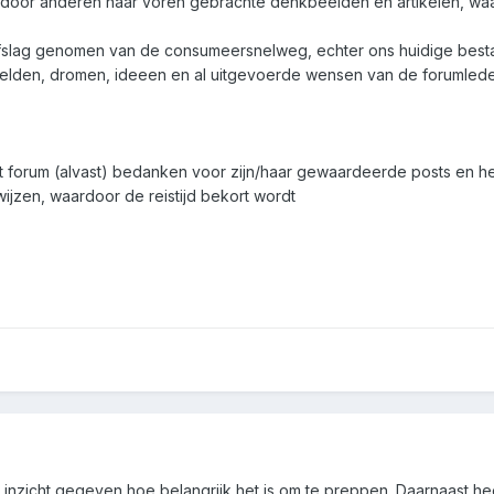
e door anderen naar voren gebrachte denkbeelden en artikelen, waa
fslag genomen van de consumeersnelweg, echter ons huidige best
eelden, dromen, ideeen en al uitgevoerde wensen van de forumlede
dit forum (alvast) bedanken voor zijn/haar gewaardeerde posts en h
wijzen, waardoor de reistijd bekort wordt
 inzicht gegeven hoe belangrijk het is om te preppen. Daarnaast hee