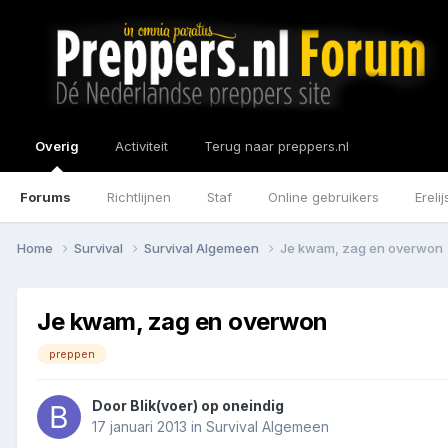
Overig
Activiteit
Terug naar preppers.nl
Forums
Richtlijnen
Staf
Online gebruikers
Erelij
Home
Survival
Survival Algemeen
Je kwam, zag en overwon
Je kwam, zag en overwon
preppen
Door
Blik(voer) op oneindig
17 januari 2013
in
Survival Algemeen