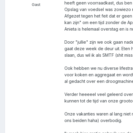
heeft geen voorraadkast, dus ben 
Gast
Opslag van voedsel was zowiezo n
Afgezet tegen het feit dat er geen
kan zijn" om een tijd zonder de A
Anieta is helemaal overstag en is
Door "jullie" zijn we ook gaan na
gaat deze week de deur uit. Eten h
slaan, dus wil ik als SMTF (shit m
Ook hebben we nu diverse lifestra
voor koken en aggregaat en wordt
al gedacht over een droogmachine
Verder heeeeel veel geleerd over 
kunnen tot de tijd van onze grooto
Onze vakanties waren al lang niet 
ons beiden haha) overbodig.