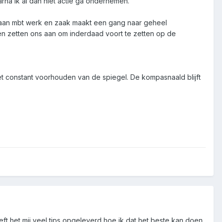
rna ik al dan niet actie ga ondernemen.
aan mbt werk en zaak maakt een gang naar geheel
n zetten ons aan om inderdaad voort te zetten op de
et constant voorhouden van de spiegel. De kompasnaald blijft
ft het mij veel tips opgeleverd hoe ik dat het beste kan doen.