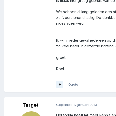
Ik maak hier gretig gebruik van d
We hebben al lang geleden een a
zelfvoorzienend lastig. De denkb
ingeslagen weg.
Ik wil in ieder geval iedereen op 
zo veel beter in dezelfde richting 
groet
Roel
Quote
Target
Geplaatst:
17 januari 2013
Het forum heeft mij meer kennis en