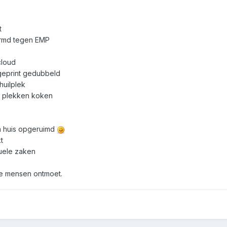
t
ermd tegen EMP
cloud
s geprint gedubbeld
huilplek
 plekken koken
in huis opgeruimd
t
uele zaken
de mensen ontmoet.