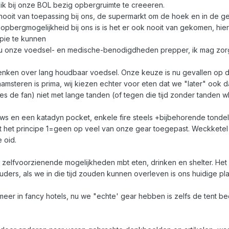
ik bij onze BOL bezig opbergruimte te creeeren.
ooit van toepassing bij ons, de supermarkt om de hoek en in de g
 opbergmogelijkheid bij ons is is het er ook nooit van gekomen, hie
ppie te kunnen
 nu onze voedsel- en medische-benodigdheden prepper, ik mag zorg
denken over lang houdbaar voedsel. Onze keuze is nu gevallen op 
amsteren is prima, wij kiezen echter voor eten dat we "later" ook d
isses de fan) niet met lange tanden (of tegen die tijd zonder tande
ws en een katadyn pocket, enkele fire steels +bijbehorende tondel
 het principe 1=geen op veel van onze gear toegepast. Weckketel 
 oid.
zelfvoorzienende mogelijkheden mbt eten, drinken en shelter. Het
uders, als we in die tijd zouden kunnen overleven is ons huidige pl
meer in fancy hotels, nu we "echte' gear hebben is zelfs de tent bed