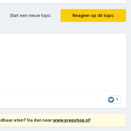
Start een nieuw topic
Reageer op dit topic
1
oudbaar eten? Ga dan naar
www.prepshop.nl
!