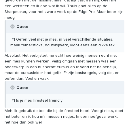
geworden met de muismat maar dat ligt vast aan mij. Geef me
een wetsteen en ik doe wat ik wil. Thuis gaat alles op de
Sharpmaker, voor het zware werk op de Edge Pro. Maar ieder zijn
meug.
Quote
[*] Oefen veel met je mes, in veel verschillende situaties.
maak fethersticks, houtsnijwerk, kloof eens een dikke tak
Absoluut. Het verbijstert me echt hoe weinig mensen echt met
een mes kunnen werken, veilig omgaan met messen was een
onderwerp in een bushcraft cursus en ik vond het belachelijk,
maar de cursusleider had gelijk. Er zijn basisregels, volg die, en
oefen dan. Veel en vaak.
Quote
[*] Is je mes firesteel freindly
Meh. Ik gebruik de tool die bij de firesteel hoort. Weegt niets, doet
het beter en ik hou m'n messen netjes. In een noofgeval werkt
het hoe dan ook wel.