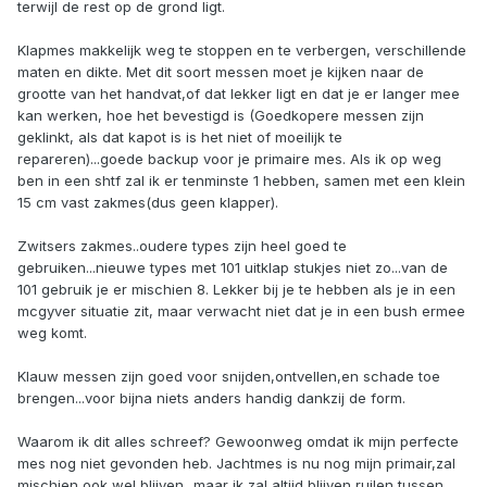
terwijl de rest op de grond ligt.
Klapmes makkelijk weg te stoppen en te verbergen, verschillende
maten en dikte. Met dit soort messen moet je kijken naar de
grootte van het handvat,of dat lekker ligt en dat je er langer mee
kan werken, hoe het bevestigd is (Goedkopere messen zijn
geklinkt, als dat kapot is is het niet of moeilijk te
repareren)...goede backup voor je primaire mes. Als ik op weg
ben in een shtf zal ik er tenminste 1 hebben, samen met een klein
15 cm vast zakmes(dus geen klapper).
Zwitsers zakmes..oudere types zijn heel goed te
gebruiken...nieuwe types met 101 uitklap stukjes niet zo...van de
101 gebruik je er mischien 8. Lekker bij je te hebben als je in een
mcgyver situatie zit, maar verwacht niet dat je in een bush ermee
weg komt.
Klauw messen zijn goed voor snijden,ontvellen,en schade toe
brengen...voor bijna niets anders handig dankzij de form.
Waarom ik dit alles schreef? Gewoonweg omdat ik mijn perfecte
mes nog niet gevonden heb. Jachtmes is nu nog mijn primair,zal
mischien ook wel blijven...maar ik zal altijd blijven ruilen tussen