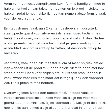
Vorm van het mes..belangrijk..een kukri form is handig om mee te
hakken, ontvellen van takken en bomen en je prooi in stukken te
hakken zodat je het makkelijk mee kan nemen...deze form is vaak
voor de rest niet handig.
Een tactish mes, vaak aan 2 kanten geslepen, vrij dun,sterk
staal..goede guard voor afweren (als je een goed tactish mes
hebt). Steekt goed, snijd goed...voor beperkt gebruik dan. Nadeel
is als gereedschap niet geschikt omdat je geen ronding op het
achterblad hebt om kracht op te zetten, of desnoods om op te
hameren.
Jachtmes, vaak goed dik, meestal 15 cm of meer snijvlak om de
ingewanden uit de prooi te kunnen halen. Niets te doen met hoe
stoer je bent! Goed voor snijden etc.,duurzaam staal, nadeel is
vaak zwaar voor een mes,maar dat is tegelijk ook een voordeel.
Zou ik als primaire mes hebben.
Overlevingsmes (zoals een Rambo mes)..Bestaad vaak uit
verschillende onderdelen, komt vaak los als je het voor meer
gebruikt dan het minimale. Bij mij standaard fail,als je in de shit zit
heb je niks aan je mes als je alleen het handvat in je hand hebt