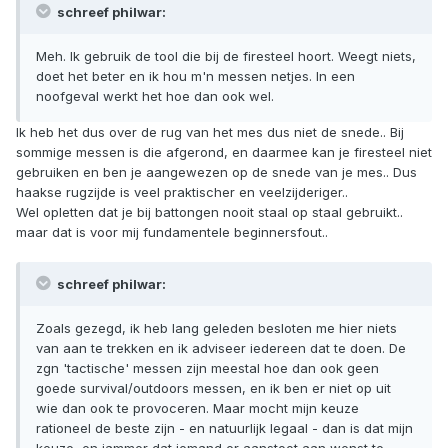
schreef philwar:
Meh. Ik gebruik de tool die bij de firesteel hoort. Weegt niets,
doet het beter en ik hou m'n messen netjes. In een
noofgeval werkt het hoe dan ook wel.
Ik heb het dus over de rug van het mes dus niet de snede.. Bij
sommige messen is die afgerond, en daarmee kan je firesteel niet
gebruiken en ben je aangewezen op de snede van je mes.. Dus
haakse rugzijde is veel praktischer en veelzijderiger..
Wel opletten dat je bij battongen nooit staal op staal gebruikt..
maar dat is voor mij fundamentele beginnersfout..
schreef philwar:
Zoals gezegd, ik heb lang geleden besloten me hier niets
van aan te trekken en ik adviseer iedereen dat te doen. De
zgn 'tactische' messen zijn meestal hoe dan ook geen
goede survival/outdoors messen, en ik ben er niet op uit
wie dan ook te provoceren. Maar mocht mijn keuze
rationeel de beste zijn - en natuurlijk legaal - dan is dat mijn
keuze, en jammer dat iemand er aanstoot aan wenst te