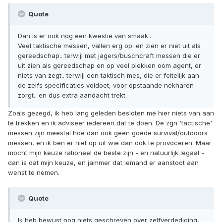
Quote
Dan is er ook nog een kwestie van smaak..
Veel taktische messen, vallen erg op. en zien er niet uit als
gereedschap.. terwijl met jagers/buschcraft messen die er
uit zien als gereedschap en op veel plekken oom agent, er
niets van zegt.. terwijl een taktisch mes, die er feitelijk aan
de zelfs specificaties voldoet, voor opstaande nekharen
zorgt.. en dus extra aandacht trekt.
Zoals gezegd, ik heb lang geleden besloten me hier niets van aan
te trekken en ik adviseer iedereen dat te doen. De zgn 'tactische'
messen zijn meestal hoe dan ook geen goede survival/outdoors
messen, en ik ben er niet op uit wie dan ook te provoceren. Maar
mocht mijn keuze rationeel de beste zijn - en natuurlijk legaal -
dan is dat mijn keuze, en jammer dat iemand er aanstoot aan
wenst te nemen.
Quote
Ik heb bewust nog niets geschreven over zelfverdediging,