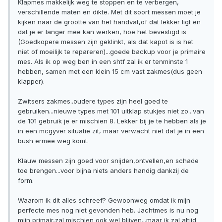
Klapmes makkelijk weg te stoppen en te verbergen,
verschillende maten en dikte. Met dit soort messen moet je
kijken naar de grootte van het handvat,of dat lekker ligt en
dat je er langer mee kan werken, hoe het bevestigd is
(Goedkopere messen zijn geklinkt, als dat kapot is is het
niet of moeilijk te repareren)...goede backup voor je primaire
mes. Als ik op weg ben in een shtf zal ik er tenminste 1
hebben, samen met een klein 15 cm vast zakmes(dus geen
klapper).
Zwitsers zakmes..oudere types zijn heel goed te
gebruiken...nieuwe types met 101 uitklap stukjes niet zo...van
de 101 gebruik je er mischien 8. Lekker bij je te hebben als je
in een mcgyver situatie zit, maar verwacht niet dat je in een
bush ermee weg komt.
Klauw messen zijn goed voor snijden,ontvellen,en schade
toe brengen...voor bijna niets anders handig dankzij de
form.
Waarom ik dit alles schreef? Gewoonweg omdat ik mijn
perfecte mes nog niet gevonden heb. Jachtmes is nu nog
mijn primair,zal mischien ook wel blijven...maar ik zal altijd