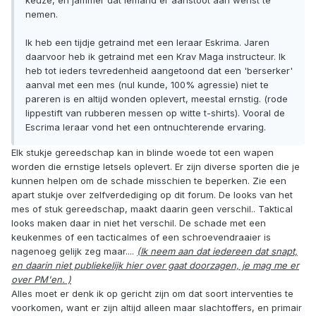
nemen.
Ik heb een tijdje getraind met een leraar Eskrima. Jaren
daarvoor heb ik getraind met een Krav Maga instructeur. Ik
heb tot ieders tevredenheid aangetoond dat een 'berserker'
aanval met een mes (nul kunde, 100% agressie) niet te
pareren is en altijd wonden oplevert, meestal ernstig. (rode
lippestift van rubberen messen op witte t-shirts). Vooral de
Escrima leraar vond het een ontnuchterende ervaring.
Elk stukje gereedschap kan in blinde woede tot een wapen
worden die ernstige letsels oplevert. Er zijn diverse sporten die je
kunnen helpen om de schade misschien te beperken. Zie een
apart stukje over zelfverdediging op dit forum. De looks van het
mes of stuk gereedschap, maakt daarin geen verschil.. Taktical
looks maken daar in niet het verschil. De schade met een
keukenmes of een tacticalmes of een schroevendraaier is
nagenoeg gelijk zeg maar....
(Ik neem aan dat iedereen dat snapt,
en daarin niet publiekelijk hier over gaat doorzagen, je mag me er
over PM'en. )
Alles moet er denk ik op gericht zijn om dat soort interventies te
voorkomen, want er zijn altijd alleen maar slachtoffers, en primair