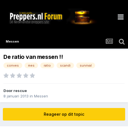
Messen
De ratio van messen !!
conves
mes
ratio
scandi
survival
Door
rescue
8 januari 2013
in
Messen
Reageer op dit topic