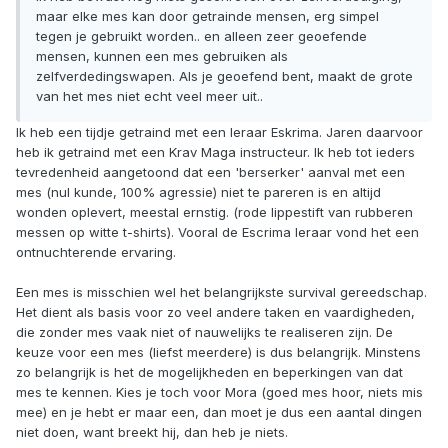
maar elke mes kan door getrainde mensen, erg simpel
tegen je gebruikt worden.. en alleen zeer geoefende
mensen, kunnen een mes gebruiken als
zelfverdedingswapen. Als je geoefend bent, maakt de grote
van het mes niet echt veel meer uit..
Ik heb een tijdje getraind met een leraar Eskrima. Jaren daarvoor
heb ik getraind met een Krav Maga instructeur. Ik heb tot ieders
tevredenheid aangetoond dat een 'berserker' aanval met een
mes (nul kunde, 100% agressie) niet te pareren is en altijd
wonden oplevert, meestal ernstig. (rode lippestift van rubberen
messen op witte t-shirts). Vooral de Escrima leraar vond het een
ontnuchterende ervaring.
Een mes is misschien wel het belangrijkste survival gereedschap.
Het dient als basis voor zo veel andere taken en vaardigheden,
die zonder mes vaak niet of nauwelijks te realiseren zijn. De
keuze voor een mes (liefst meerdere) is dus belangrijk. Minstens
zo belangrijk is het de mogelijkheden en beperkingen van dat
mes te kennen. Kies je toch voor Mora (goed mes hoor, niets mis
mee) en je hebt er maar een, dan moet je dus een aantal dingen
niet doen, want breekt hij, dan heb je niets.