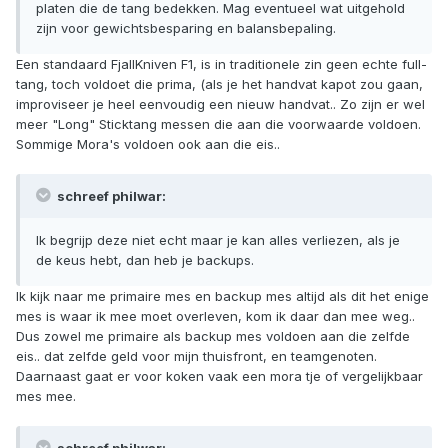
platen die de tang bedekken. Mag eventueel wat uitgehold
zijn voor gewichtsbesparing en balansbepaling.
Een standaard FjallKniven F1, is in traditionele zin geen echte full-
tang, toch voldoet die prima, (als je het handvat kapot zou gaan,
improviseer je heel eenvoudig een nieuw handvat.. Zo zijn er wel
meer "Long" Sticktang messen die aan die voorwaarde voldoen.
Sommige Mora's voldoen ook aan die eis..
schreef philwar:
Ik begrijp deze niet echt maar je kan alles verliezen, als je
de keus hebt, dan heb je backups.
Ik kijk naar me primaire mes en backup mes altijd als dit het enige
mes is waar ik mee moet overleven, kom ik daar dan mee weg..
Dus zowel me primaire als backup mes voldoen aan die zelfde
eis.. dat zelfde geld voor mijn thuisfront, en teamgenoten.
Daarnaast gaat er voor koken vaak een mora tje of vergelijkbaar
mes mee.
schreef philwar: