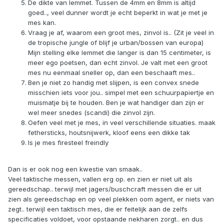
De dikte van lemmet. Tussen de 4mm en 8mm is altijd
goed.., veel dunner wordt je echt beperkt in wat je met je
mes kan.
Vraag je af, waarom een groot mes, zinvol is.. (Zit je veel in
de tropische jungle of blijf je urban/bossen van europa)
Mijn stelling elke lemmet die langer is dan 15 centimeter, is
meer ego poetsen, dan echt zinvol. Je valt met een groot
mes nu eenmaal sneller op, dan een beschaaft mes..
Ben je niet zo handig met slijpen, is een convex snede
misschien iets voor jou.. simpel met een schuurpapiertje en
muismatje bij te houden. Ben je wat handiger dan zijn er
wel meer snedes (scandi) die zinvol zijn.
Oefen veel met je mes, in veel verschillende situaties. maak
fethersticks, houtsnijwerk, kloof eens een dikke tak
Is je mes firesteel freindly
Dan is er ook nog een kwestie van smaak..
Veel taktische messen, vallen erg op. en zien er niet uit als
gereedschap.. terwijl met jagers/buschcraft messen die er uit
zien als gereedschap en op veel plekken oom agent, er niets van
zegt.. terwijl een taktisch mes, die er feitelijk aan de zelfs
specificaties voldoet, voor opstaande nekharen zorgt.. en dus