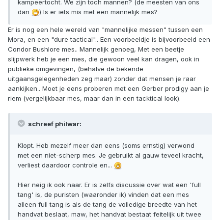
kampeertocht. We zijn toch mannen? (de meesten van ons
dan
) Is er iets mis met een mannelijk mes?
Er is nog een hele wereld van "mannelijke messen" tussen een
Mora, en een "dure tactical".. Een voorbeeldje is bijvoorbeeld een
Condor Bushlore mes.. Mannelijk genoeg, Met een beetje
slijpwerk heb je een mes, die gewoon veel kan dragen, ook in
publieke omgevingen, (behalve de bekende
uitgaansgelegenheden zeg maar) zonder dat mensen je raar
aankijken.. Moet je eens proberen met een Gerber prodigy aan je
riem (vergelijkbaar mes, maar dan in een tacktical look).
schreef philwar:
Klopt. Heb mezelf meer dan eens (soms ernstig) verwond
met een niet-scherp mes. Je gebruikt al gauw teveel kracht,
verliest daardoor controle en...
Hier neig ik ook naar. Er is zelfs discussie over wat een 'full
tang' is, de puristen (waaronder ik) vinden dat een mes
alleen full tang is als de tang de volledige breedte van het
handvat beslaat, maw, het handvat bestaat feitelijk uit twee