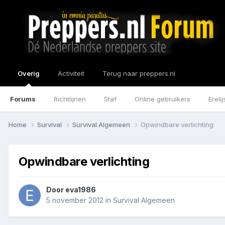
Overig
Activiteit
Terug naar preppers.nl
Forums
Richtlijnen
Staf
Online gebruikers
Erelij
Home
Survival
Survival Algemeen
Opwindbare verlichting
Opwindbare verlichting
Door
eva1986
5 november 2012
in
Survival Algemeen