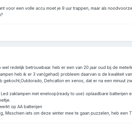
ant voor een volle accu moet je 9 uur trappen, maar als noodvoorzien
n?
up wel redelijk betrouwbaar. heb er een van 20 jaar oud bij de mete
pen heb ik er 3 van(gehad) probleem daarvan is de kwaliteit van de
eb gekocht,Outdorado, Dehcatlon en xenos, dat er na een minuut zwe
Led zaklampen met eneloop(ready to use) oplaadbare batterijen 
ltje.
 werkt op AA batterijen
ing, Misschien iets om deze winter mee te gaan puzzelen, heb een