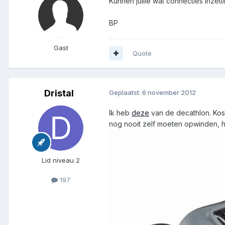
Kunnen jullie wat connecties inzet
BP
Gast
Quote
Dristal
Geplaatst:
6 november 2012
Ik heb
deze
van de decathlon. Kost
nog nooit zelf moeten opwinden, h
Lid niveau 2
197