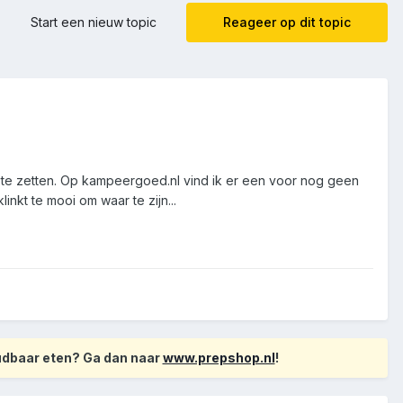
Start een nieuw topic
Reageer op dit topic
 te zetten. Op kampeergoed.nl vind ik er een voor nog geen
inkt te mooi om waar te zijn...
oudbaar eten? Ga dan naar
www.prepshop.nl
!