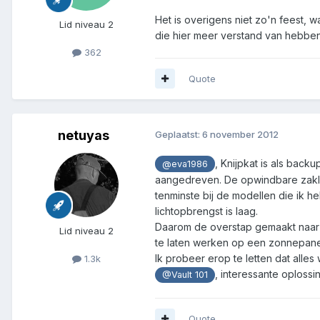
Het is overigens niet zo'n feest, w
Lid niveau 2
die hier meer verstand van hebbe
362
Quote
netuyas
Geplaatst:
6 november 2012
, Knijpkat is als back
@eva1986
aangedreven. De opwindbare zaklam
tenminste bij de modellen die ik h
lichtopbrengst is laag.
Daarom de overstap gemaakt naar 
Lid niveau 2
te laten werken op een zonnepanee
Ik probeer erop te letten dat alles
1.3k
, interessante oploss
@Vault 101
Quote