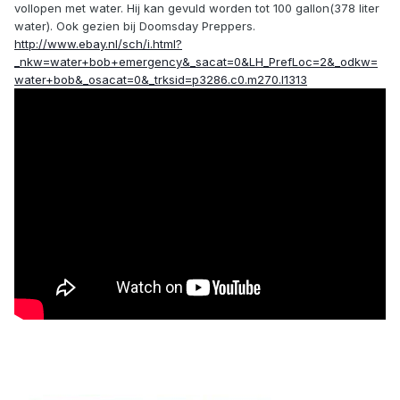
vollopen met water. Hij kan gevuld worden tot 100 gallon(378 liter
water). Ook gezien bij Doomsday Preppers.
http://www.ebay.nl/sch/i.html?
_nkw=water+bob+emergency&_sacat=0&LH_PrefLoc=2&_odkw=
water+bob&_osacat=0&_trksid=p3286.c0.m270.l1313