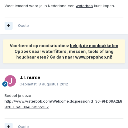
Weet iemand waar je in Nederland een
waterbob
kunt kopen.
Quote
Voorbereid op noodsituaties:
bekijk de noodpakketen
Op zoek naar waterfilters, messen, tools of lang
houdbaar eten? Ga dan naar
www.prepshop.nl
!
J.I. nurse
Geplaatst:
8 augustus 2012
Bedoel je deze
http://www.waterbob.com/Welcome.do;jsessionid=30F9FD69A2E8
92B3F6AE3B4F61565237
Quote