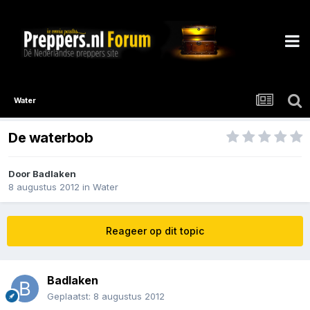
Water
De waterbob
Door
Badlaken
8 augustus 2012
in
Water
Reageer op dit topic
Badlaken
Geplaatst:
8 augustus 2012