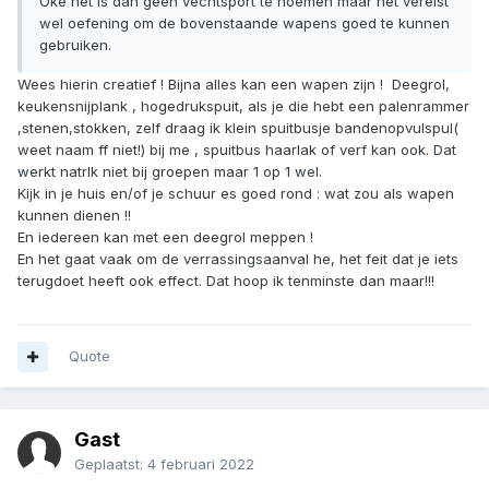
Oke het is dan geen vechtsport te noemen maar het vereist
wel oefening om de bovenstaande wapens goed te kunnen
gebruiken.
Wees hierin creatief ! Bijna alles kan een wapen zijn ! Deegrol,
keukensnijplank , hogedrukspuit, als je die hebt een palenrammer
,stenen,stokken, zelf draag ik klein spuitbusje bandenopvulspul(
weet naam ff niet!) bij me , spuitbus haarlak of verf kan ook. Dat
werkt natrlk niet bij groepen maar 1 op 1 wel.
Kijk in je huis en/of je schuur es goed rond : wat zou als wapen
kunnen dienen !!
En iedereen kan met een deegrol meppen !
En het gaat vaak om de verrassingsaanval he, het feit dat je iets
terugdoet heeft ook effect. Dat hoop ik tenminste dan maar!!!
Quote
Gast
Geplaatst:
4 februari 2022