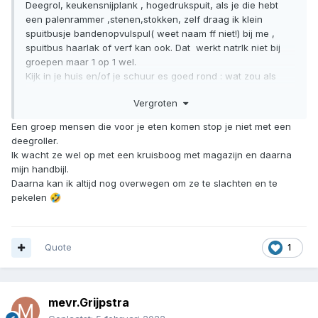
Deegrol, keukensnijplank , hogedrukspuit, als je die hebt
een palenrammer ,stenen,stokken, zelf draag ik klein
spuitbusje bandenopvulspul( weet naam ff niet!) bij me ,
spuitbus haarlak of verf kan ook. Dat werkt natrlk niet bij
groepen maar 1 op 1 wel.
Kijk in je huis en/of je schuur es goed rond : wat zou als
wapen kunnen dienen !!
Vergroten
En iedereen kan met een deegrol meppen !
En het gaat vaak om de verrassingsaanval he, het feit dat je
Een groep mensen die voor je eten komen stop je niet met een
iets terugdoet heeft ook effect. Dat hoop ik tenminste dan
deegroller.
maar!!!
Ik wacht ze wel op met een kruisboog met magazijn en daarna
mijn handbijl.
Daarna kan ik altijd nog overwegen om ze te slachten en te
pekelen
🤣
Quote
1
mevr.Grijpstra