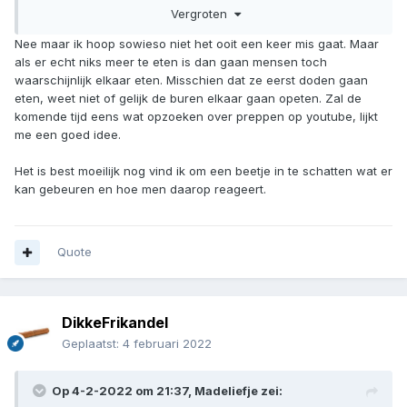
Vergroten
rekening mee moet houden!
Bij veel preppers is het ook een belangrijk onderdeel van
Nee maar ik hoop sowieso niet het ooit een keer mis gaat. Maar
het voorbereiden.
als er echt niks meer te eten is dan gaan mensen toch
Richtlijnen weet ik niet ,tja wie zou die op moeten stellen.
waarschijnlijk elkaar eten. Misschien dat ze eerst doden gaan
Over het algemeen houd je je denk ik het best zoveel
eten, weet niet of gelijk de buren elkaar gaan opeten. Zal de
mogelijk aan de wet ,he
?
😜
komende tijd eens wat opzoeken over preppen op youtube, lijkt
En verdedigingstactieken ,ja in de zin van zelfverdediging.
me een goed idee.
Er zijn hier wel enkele leden mee bezig.
Maar namen ga ik niet noemen (ivm OPSEC dus).
Het is best moeilijk nog vind ik om een beetje in te schatten wat er
Bij belangstelling zullen zij zelf wel hier reageren vermoed
kan gebeuren en hoe men daarop reageert.
ik.
Zoek ook op dit onderwerp eens op youtube !
Quote
Nou ,je duikt er flink in merk ik,in het onderwerp preppen.
Ga zo door,een nieuw enthousiast lid is leuk om erbij te
hebben.!
DikkeFrikandel
Geplaatst:
4 februari 2022
Op 4-2-2022 om 21:37,
Madeliefje
zei: