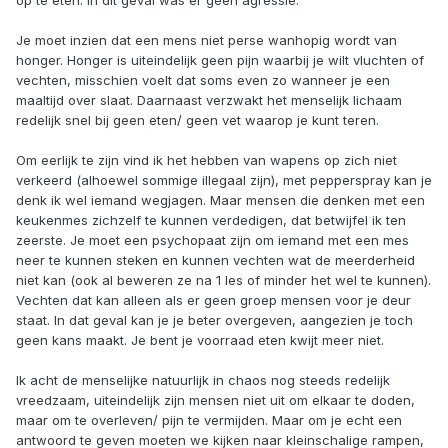
op te eten. In dit geval was er geen agressie.
Je moet inzien dat een mens niet perse wanhopig wordt van
honger. Honger is uiteindelijk geen pijn waarbij je wilt vluchten of
vechten, misschien voelt dat soms even zo wanneer je een
maaltijd over slaat. Daarnaast verzwakt het menselijk lichaam
redelijk snel bij geen eten/ geen vet waarop je kunt teren.
Om eerlijk te zijn vind ik het hebben van wapens op zich niet
verkeerd (alhoewel sommige illegaal zijn), met pepperspray kan je
denk ik wel iemand wegjagen. Maar mensen die denken met een
keukenmes zichzelf te kunnen verdedigen, dat betwijfel ik ten
zeerste. Je moet een psychopaat zijn om iemand met een mes
neer te kunnen steken en kunnen vechten wat de meerderheid
niet kan (ook al beweren ze na 1 les of minder het wel te kunnen).
Vechten dat kan alleen als er geen groep mensen voor je deur
staat. In dat geval kan je je beter overgeven, aangezien je toch
geen kans maakt. Je bent je voorraad eten kwijt meer niet.
Ik acht de menselijke natuurlijk in chaos nog steeds redelijk
vreedzaam, uiteindelijk zijn mensen niet uit om elkaar te doden,
maar om te overleven/ pijn te vermijden. Maar om je echt een
antwoord te geven moeten we kijken naar kleinschalige rampen,