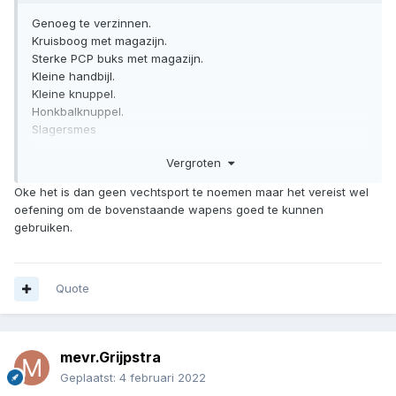
Genoeg te verzinnen.
Kruisboog met magazijn.
Sterke PCP buks met magazijn.
Kleine handbijl.
Kleine knuppel.
Honkbalknuppel.
Slagersmes
Schroevendraaier.
Vergroten
Pijl en boog.
Brandblusser
Oke het is dan geen vechtsport te noemen maar het vereist wel
oefening om de bovenstaande wapens goed te kunnen
Dit is allemaal legaal te bezitten.
gebruiken.
Belangrijk is dat je ze afschrikt en ook met 1 handeling kan
uitschakelen.
Dan komt een vechtsport niet bovenaan een lijstje. Maar
Quote
natuurlijk wel altijd handig.
mevr.Grijpstra
Geplaatst:
4 februari 2022