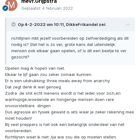
mevr.Grijpstra
Geplaatst:
4 februari 2022
Op 4-2-2022 om 10:11,
DikkeFrikandel
zei:
richtlijnen mbt jezelf voorbereiden op zelfverdediging als dit
nodig is? Stel het is zo ver, grote kans dat uiteindelijk
mensen ook elkaar gaan opeten, of is dit een beetje te ver
gezocht?
Opeten mag ik hopen van niet.
Elkaar te lijf gaan zou zeker zomaar kunnen.
Er is een uitdrukking: three meals away from anarchy.
Dat zegt denk ik wel genoeg.
Zodra de shit echt menens wordt is het ieder voor zich,en
wanhopige,woedende en hongerige mensen doen rare
onvoorstelbare dingen .
Dus agressie en fysiek geweld is iets waar je zeker rekening mee
moet houden!
Bij veel preppers is het ook een belangrijk onderdeel van het
voorbereiden.
Richtlijnen weet ik niet ,tja wie zou die op moeten stellen.