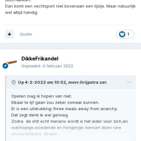
Dan komt een vechtsport niet bovenaan een lijstje. Maar natuurlijk
wel altijd handig.
Quote
1
DikkeFrikandel
Geplaatst:
4 februari 2022
Op 4-2-2022 om 10:52,
mevr.Grijpstra
zei:
Opeten mag ik hopen van niet.
Elkaar te lijf gaan zou zeker zomaar kunnen.
Er is een uitdrukking: three meals away from anarchy.
Dat zegt denk ik wel genoeg.
Zodra de shit echt menens wordt is het ieder voor zich,en
wanhopige,woedende en hongerige mensen doen rare
onvoorstelbare dingen .
Dus agressie en fysiek geweld is iets waar je zeker