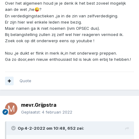
Over het algemeen houd je je denk ik het best zoveel mogelijk
aan de wet ,he
?
😜
En verdedigingstactieken ,ja in de zin van zelfverdediging.
Er zijn hier wel enkele leden mee bezig.
Maar namen ga ik niet noemen (ivm OPSEC dus).
Bij belangstelling zullen zij zelf wel hier reageren vermoed ik.
Zoek ook op dit onderwerp eens op youtube !
Nou ,je duikt er flink in merk ik,in het onderwerp preppen.
Ga zo door,een nieuw enthousiast lid is leuk om erbij te hebben.!
Quote
mevr.Grijpstra
Geplaatst:
4 februari 2022
Op 4-2-2022 om 10:48,
652
zei: