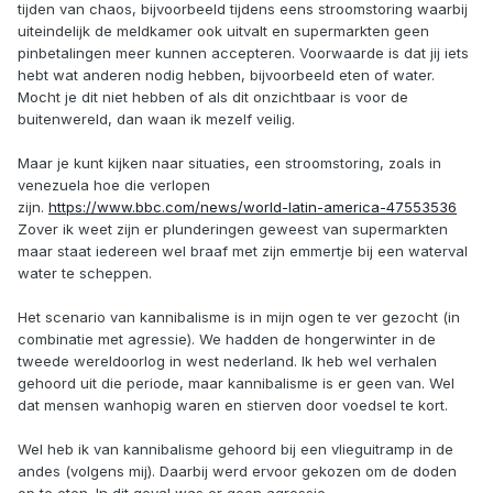
tijden van chaos, bijvoorbeeld tijdens eens stroomstoring waarbij
uiteindelijk de meldkamer ook uitvalt en supermarkten geen
pinbetalingen meer kunnen accepteren. Voorwaarde is dat jij iets
hebt wat anderen nodig hebben, bijvoorbeeld eten of water.
Mocht je dit niet hebben of als dit onzichtbaar is voor de
buitenwereld, dan waan ik mezelf veilig.
Maar je kunt kijken naar situaties, een stroomstoring, zoals in
venezuela hoe die verlopen
zijn.
https://www.bbc.com/news/world-latin-america-47553536
Zover ik weet zijn er plunderingen geweest van supermarkten
maar staat iedereen wel braaf met zijn emmertje bij een waterval
water te scheppen.
Het scenario van kannibalisme is in mijn ogen te ver gezocht (in
combinatie met agressie). We hadden de hongerwinter in de
tweede wereldoorlog in west nederland. Ik heb wel verhalen
gehoord uit die periode, maar kannibalisme is er geen van. Wel
dat mensen wanhopig waren en stierven door voedsel te kort.
Wel heb ik van kannibalisme gehoord bij een vlieguitramp in de
andes (volgens mij). Daarbij werd ervoor gekozen om de doden