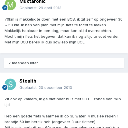
Muktaronic
Geplaatst:
29 april 2013
70km is makkelijk te doen met een BOB, ik zit zelf op ongeveer 30
~ 50 km. Ik ben van plan met mijn fiets te tocht te maken.
Makkelijk haalbaar in een dag, maar kan altijd overnachten.
Mocht mijn fiets het begeven dat kan ik nog altijd te voet verder.
Met mijn BOB bereik ik dus sowieso mijn BOL.
7 maanden later...
Stealth
Geplaatst:
20 december 2013
Zit ook op kamers, Ik ga niet naar huis met SHTF. zonde van mijn
tijd.
Heb een goede fiets waarmee ik op 3L water, 4 muslee repen 1
broodje 60 km bereik heb (ongeveer 3 uur fietsen)
(dit is mijn verbuik per 60km van de overgelopen paar keer) (na