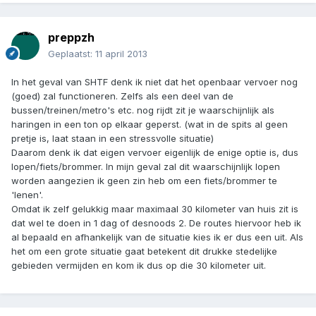
preppzh
Geplaatst:
11 april 2013
In het geval van SHTF denk ik niet dat het openbaar vervoer nog
(goed) zal functioneren. Zelfs als een deel van de
bussen/treinen/metro's etc. nog rijdt zit je waarschijnlijk als
haringen in een ton op elkaar geperst. (wat in de spits al geen
pretje is, laat staan in een stressvolle situatie)
Daarom denk ik dat eigen vervoer eigenlijk de enige optie is, dus
lopen/fiets/brommer. In mijn geval zal dit waarschijnlijk lopen
worden aangezien ik geen zin heb om een fiets/brommer te
'lenen'.
Omdat ik zelf gelukkig maar maximaal 30 kilometer van huis zit is
dat wel te doen in 1 dag of desnoods 2. De routes hiervoor heb ik
al bepaald en afhankelijk van de situatie kies ik er dus een uit. Als
het om een grote situatie gaat betekent dit drukke stedelijke
gebieden vermijden en kom ik dus op die 30 kilometer uit.