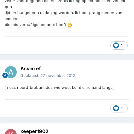
zeker voor degenen die net zoals ik nog op school zitten zal dat
qua
tijd en budget een uitdaging worden. Ik hoor graag ideeën van
iemand
die iets vernuftigs bedacht heeft
1
Assim ef
Geplaatst:
27 november 2012
In oss noord-brabant dus wie weet komt er iemand langs;)
1
keeper1902