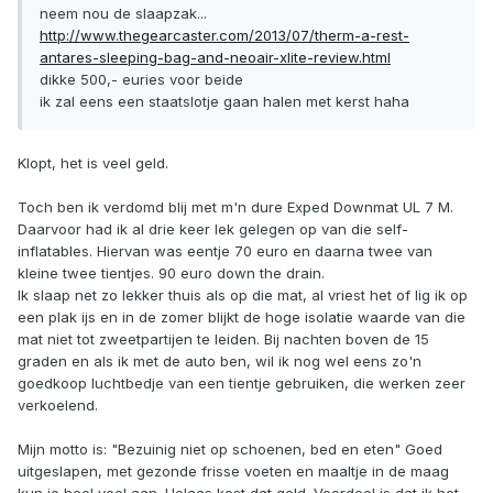
neem nou de slaapzak...
http://www.thegearcaster.com/2013/07/therm-a-rest-
antares-sleeping-bag-and-neoair-xlite-review.html
dikke 500,- euries voor beide
ik zal eens een staatslotje gaan halen met kerst haha
Klopt, het is veel geld.
Toch ben ik verdomd blij met m'n dure Exped Downmat UL 7 M.
Daarvoor had ik al drie keer lek gelegen op van die self-
inflatables. Hiervan was eentje 70 euro en daarna twee van
kleine twee tientjes. 90 euro down the drain.
Ik slaap net zo lekker thuis als op die mat, al vriest het of lig ik op
een plak ijs en in de zomer blijkt de hoge isolatie waarde van die
mat niet tot zweetpartijen te leiden. Bij nachten boven de 15
graden en als ik met de auto ben, wil ik nog wel eens zo'n
goedkoop luchtbedje van een tientje gebruiken, die werken zeer
verkoelend.
Mijn motto is: "Bezuinig niet op schoenen, bed en eten" Goed
uitgeslapen, met gezonde frisse voeten en maaltje in de maag