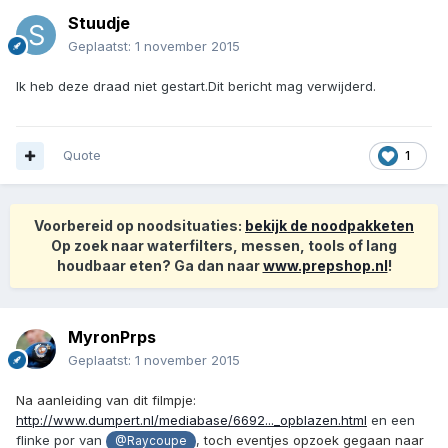
Stuudje
Geplaatst:
1 november 2015
Ik heb deze draad niet gestart.Dit bericht mag verwijderd.
Quote
1
Voorbereid op noodsituaties:
bekijk de noodpakketen
Op zoek naar waterfilters, messen, tools of lang
houdbaar eten? Ga dan naar
www.prepshop.nl
!
MyronPrps
Geplaatst:
1 november 2015
Na aanleiding van dit filmpje:
http://www.dumpert.nl/mediabase/6692..._opblazen.html
en een
flinke por van
,
toch eventjes opzoek gegaan naar
@Raycoupe