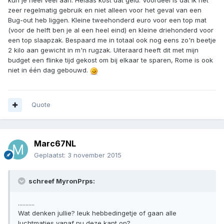
kun je heel veel aan. Helaas kost dat geld. Voordeel is dat ik het
zeer regelmatig gebruik en niet alleen voor het geval van een
Bug-out heb liggen. Kleine tweehonderd euro voor een top mat
(voor de helft ben je al een heel eind) en kleine driehonderd voor
een top slaapzak. Bespaard me in totaal ook nog eens zo'n beetje
2 kilo aan gewicht in m'n rugzak. Uiteraard heeft dit met mijn
budget een flinke tijd gekost om bij elkaar te sparen, Rome is ook
niet in één dag gebouwd.
Quote
Marc67NL
Geplaatst:
3 november 2015
schreef MyronPrps:
...........
Wat denken jullie? leuk hebbedingetje of gaan alle
luchtmatjes vanaf nu deze kant op?