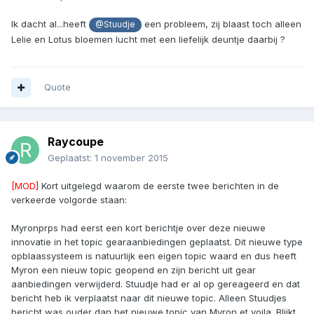
Ik dacht al...heeft
een probleem, zij blaast toch alleen
@Stuudje
Lelie en Lotus bloemen lucht met een liefelijk deuntje daarbij ?
Quote
Raycoupe
Geplaatst:
1 november 2015
[MOD]
Kort uitgelegd waarom de eerste twee berichten in de
verkeerde volgorde staan:
Myronprps had eerst een kort berichtje over deze nieuwe
innovatie in het topic gearaanbiedingen geplaatst. Dit nieuwe type
opblaassysteem is natuurlijk een eigen topic waard en dus heeft
Myron een nieuw topic geopend en zijn bericht uit gear
aanbiedingen verwijderd. Stuudje had er al op gereageerd en dat
bericht heb ik verplaatst naar dit nieuwe topic. Alleen Stuudjes
bericht was ouder dan het nieuwe topic van Myron et voila. Blijkt