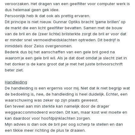
veroorzaken. Het dragen van een geelfilter voor computer werk is
dus helemaal geen gek idee.
Persoonlijk heb ik dat ook als prettig ervaren.
Dit principe is niet nieuw. Gunnar Optiks bracht ‘game brillen’ op
de markt die een licht geelfilter bevatten. Samen met de bouw
van de bril en de (zeer lichte) brilsterkte zorgt de bril er voor dat
er minder snel vermoeidheidsklachten optreden. Dit bedrijf is
inmiddels door Zeiss overgenomen.
Bedenk dus bij het aanschaffen van een gele bril goed na
waarom
je een gele bril wil. Als je dat doet omdat je slecht ziet in
het donker is de kans groot dat je met het juiste brilvoorschrift
beter ziet.
Handleiding
De handleiding is een ergernis voor mij. Niet dat ik niet begrijp wat
de bedoeling is, nee, de handleiding is heel duidelijk. Echter, een
waarschuwing was zeker op zijn plaats geweest.
Een teveel aan min sterkte kan namelijk door de drager
weggeaccommodeerd worden. Dit kan, maar kost wel moeite en
kan daardoor voor hoofdpijnklachten zorgen.
Mijn advies is dan ook de bril per oog scherp te stellen en dan
een tikkie meer richting de plus te draaien.