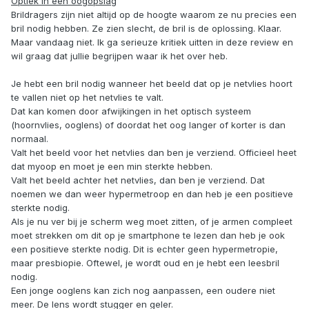
Optiek in een oogopslag
Brildragers zijn niet altijd op de hoogte waarom ze nu precies een
bril nodig hebben. Ze zien slecht, de bril is de oplossing. Klaar.
Maar vandaag niet. Ik ga serieuze kritiek uitten in deze review en
wil graag dat jullie begrijpen waar ik het over heb.
Je hebt een bril nodig wanneer het beeld dat op je netvlies hoort
te vallen niet op het netvlies te valt.
Dat kan komen door afwijkingen in het optisch systeem
(hoornvlies, ooglens) of doordat het oog langer of korter is dan
normaal.
Valt het beeld voor het netvlies dan ben je verziend. Officieel heet
dat myoop en moet je een min sterkte hebben.
Valt het beeld achter het netvlies, dan ben je verziend. Dat
noemen we dan weer hypermetroop en dan heb je een positieve
sterkte nodig.
Als je nu ver bij je scherm weg moet zitten, of je armen compleet
moet strekken om dit op je smartphone te lezen dan heb je ook
een positieve sterkte nodig. Dit is echter geen hypermetropie,
maar presbiopie. Oftewel, je wordt oud en je hebt een leesbril
nodig.
Een jonge ooglens kan zich nog aanpassen, een oudere niet
meer. De lens wordt stugger en geler.