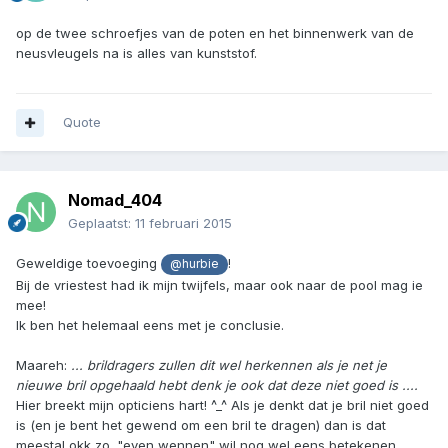
op de twee schroefjes van de poten en het binnenwerk van de
neusvleugels na is alles van kunststof.
Quote
Nomad_404
Geplaatst:
11 februari 2015
Geweldige toevoeging
!
@hurbie
Bij de vriestest had ik mijn twijfels, maar ook naar de pool mag ie
mee!
Ik ben het helemaal eens met je conclusie.
Maareh:
... brildragers zullen dit wel herkennen als je net je
nieuwe bril opgehaald hebt denk je ook dat deze niet goed is ....
Hier breekt mijn opticiens hart! ^_^ Als je denkt dat je bril niet goed
is (en je bent het gewend om een bril te dragen) dan is dat
meestal okk zo. "even wennen" wil nog wel eens betekenen