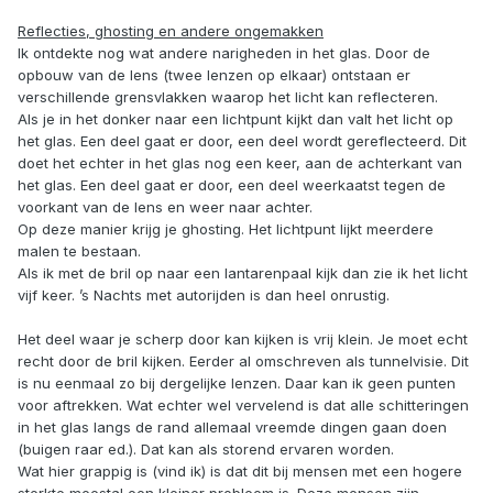
Reflecties, ghosting en andere ongemakken
Ik ontdekte nog wat andere narigheden in het glas. Door de
opbouw van de lens (twee lenzen op elkaar) ontstaan er
verschillende grensvlakken waarop het licht kan reflecteren.
Als je in het donker naar een lichtpunt kijkt dan valt het licht op
het glas. Een deel gaat er door, een deel wordt gereflecteerd. Dit
doet het echter in het glas nog een keer, aan de achterkant van
het glas. Een deel gaat er door, een deel weerkaatst tegen de
voorkant van de lens en weer naar achter.
Op deze manier krijg je ghosting. Het lichtpunt lijkt meerdere
malen te bestaan.
Als ik met de bril op naar een lantarenpaal kijk dan zie ik het licht
vijf keer. ’s Nachts met autorijden is dan heel onrustig.
Het deel waar je scherp door kan kijken is vrij klein. Je moet echt
recht door de bril kijken. Eerder al omschreven als tunnelvisie. Dit
is nu eenmaal zo bij dergelijke lenzen. Daar kan ik geen punten
voor aftrekken. Wat echter wel vervelend is dat alle schitteringen
in het glas langs de rand allemaal vreemde dingen gaan doen
(buigen raar ed.). Dat kan als storend ervaren worden.
Wat hier grappig is (vind ik) is dat dit bij mensen met een hogere
sterkte meestal een kleiner probleem is. Deze mensen zijn