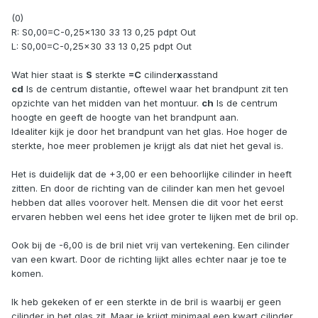
(0)
R: S0,00=C-0,25x130 33 13 0,25 pdpt Out
L: S0,00=C-0,25x30 33 13 0,25 pdpt Out
Wat hier staat is
S
sterkte
=C
cilinder
x
asstand
cd
Is de centrum distantie, oftewel waar het brandpunt zit ten
opzichte van het midden van het montuur.
ch
Is de centrum
hoogte en geeft de hoogte van het brandpunt aan.
Idealiter kijk je door het brandpunt van het glas. Hoe hoger de
sterkte, hoe meer problemen je krijgt als dat niet het geval is.
Het is duidelijk dat de +3,00 er een behoorlijke cilinder in heeft
zitten. En door de richting van de cilinder kan men het gevoel
hebben dat alles voorover helt. Mensen die dit voor het eerst
ervaren hebben wel eens het idee groter te lijken met de bril op.
Ook bij de -6,00 is de bril niet vrij van vertekening. Een cilinder
van een kwart. Door de richting lijkt alles echter naar je toe te
komen.
Ik heb gekeken of er een sterkte in de bril is waarbij er geen
cilinder in het glas zit. Maar je krijgt minimaal een kwart cilinder