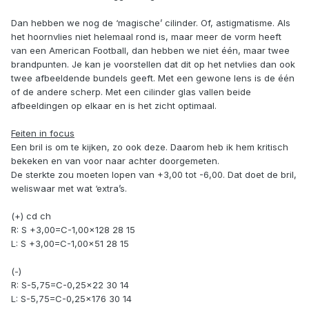
Dan hebben we nog de ‘magische’ cilinder. Of, astigmatisme. Als
het hoornvlies niet helemaal rond is, maar meer de vorm heeft
van een American Football, dan hebben we niet één, maar twee
brandpunten. Je kan je voorstellen dat dit op het netvlies dan ook
twee afbeeldende bundels geeft. Met een gewone lens is de één
of de andere scherp. Met een cilinder glas vallen beide
afbeeldingen op elkaar en is het zicht optimaal.
Feiten in focus
Een bril is om te kijken, zo ook deze. Daarom heb ik hem kritisch
bekeken en van voor naar achter doorgemeten.
De sterkte zou moeten lopen van +3,00 tot -6,00. Dat doet de bril,
weliswaar met wat ‘extra’s.
(+) cd ch
R: S +3,00=C-1,00x128 28 15
L: S +3,00=C-1,00x51 28 15
(-)
R: S-5,75=C-0,25x22 30 14
L: S-5,75=C-0,25x176 30 14