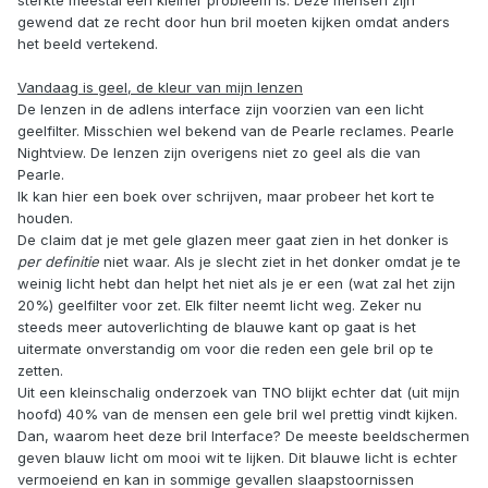
gewend dat ze recht door hun bril moeten kijken omdat anders
het beeld vertekend.
Vandaag is geel, de kleur van mijn lenzen
De lenzen in de adlens interface zijn voorzien van een licht
geelfilter. Misschien wel bekend van de Pearle reclames. Pearle
Nightview. De lenzen zijn overigens niet zo geel als die van
Pearle.
Ik kan hier een boek over schrijven, maar probeer het kort te
houden.
De claim dat je met gele glazen meer gaat zien in het donker is
per definitie
niet waar. Als je slecht ziet in het donker omdat je te
weinig licht hebt dan helpt het niet als je er een (wat zal het zijn
20%) geelfilter voor zet. Elk filter neemt licht weg. Zeker nu
steeds meer autoverlichting de blauwe kant op gaat is het
uitermate onverstandig om voor die reden een gele bril op te
zetten.
Uit een kleinschalig onderzoek van TNO blijkt echter dat (uit mijn
hoofd) 40% van de mensen een gele bril wel prettig vindt kijken.
Dan, waarom heet deze bril Interface? De meeste beeldschermen
geven blauw licht om mooi wit te lijken. Dit blauwe licht is echter
vermoeiend en kan in sommige gevallen slaapstoornissen