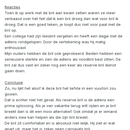
Reacties
Toen ik op werk met de bril aan kwam zetten waren ze meer
verbaasd over het feit
dat
ik een bril droeg dan wat voor bril ik
droeg. Dat is een goed teken, je loopt dus niet voor paal met de
bril op.
Een collega had zijn leesbril vergeten en heeft een dagje met de
adlens rondgelopen. Door de vertekening was hij matig
enthousiast.
Mijn ouders hebben de bril ook geprobeerd. Beiden hebben een
serieuzere sterkte en zien de adlens als noodbril best zitten. De
bril zal dus vast en zeker nog een keer als reserve bril dienst
gaan doen.
Conclusie
Zo, nu lijkt het alsof ik deze bril het liefste in een vuurton zou
gooien.
Dat is echter niet het geval. Als reserve bril is de adlens een
prima oplossing. Als je van vakantie terug wilt rijden en je bril
breekt dan is dit een mooi alternatief. Ook omdat je er iemand
anders mee kan helpen als die zijn bril breekt.
De bril zit comfortabel en is absoluut niet lelijk. Hij ziet er wat
apart uit, maar het is zeker geen carnavals bril.