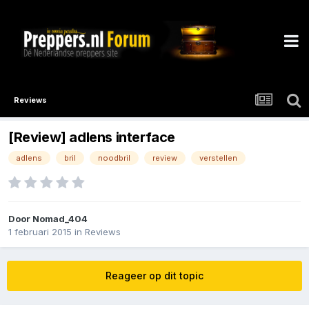
Reviews
[Review] adlens interface
adlens
bril
noodbril
review
verstellen
Door
Nomad_404
1 februari 2015
in
Reviews
Reageer op dit topic