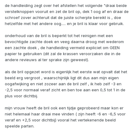
de handleiding zegt over het afstellen het volgende "draai beide
verstelknoppen vooruit en zet de bril op, dek 1 oog af en draai de
schroef zover achteruit dat de juiste scherpte bereikt is , doe
hetzelfde met het andere oog..... en je bril is klaar voor gebruik.
onderhoud van de bril is beperkt tot het reinigen met een
bevochtigde zachte doek en veeg daarna droog met wederom
een zachte doek , de handleiding vermeld expliciet om GEEN
papier te gebruiken (dit zal de krassen veroorzaken die in de
andere revieuws al ter sprake zijn geweest).
als de bril opgezet word is eigenlijk het eerste wat opvalt dat het
beeld erg vergroot , waarschijnlijk ligt dit dus aan mijn eigen
oogafwijking en niet zozeer aan de bril zelf , ik heb zelf -3 en
-2,5 voor normaal veraf zicht en ben toe aan een 0,5 tot 1 in de
plus voor dichtbij.
mijn vrouw heeft de bril ook een tijdje geprobeerd maar kon er
niet helemaal haar draai mee vinden ( zijn heeft -6 en -6,5 voor
veraf en +2,5 voor dichtbij) vooral het vertekenende beeld
speelde parten.