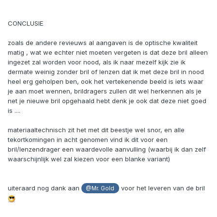
CONCLUSIE
zoals de andere revieuws al aangaven is de optische kwaliteit
matig , wat we echter niet moeten vergeten is dat deze bril alleen
ingezet zal worden voor nood, als ik naar mezelf kijk zie ik
dermate weinig zonder bril of lenzen dat ik met deze bril in nood
heel erg geholpen ben, ook het vertekenende beeld is iets waar
je aan moet wennen, brildragers zullen dit wel herkennen als je
net je nieuwe bril opgehaald hebt denk je ook dat deze niet goed
is ....
materiaaltechnisch zit het met dit beestje wel snor, en alle
tekortkomingen in acht genomen vind ik dit voor een
bril/lenzendrager een waardevolle aanvulling (waarbij ik dan zelf
waarschijnlijk wel zal kiezen voor een blanke variant)
uiteraard nog dank aan
voor het leveren van de bril
@Mr. Gold