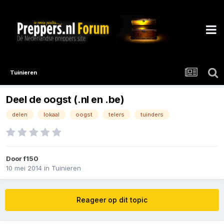
Tuinieren
Deel de oogst (.nl en .be)
delen
lokaal
oogst
telers
tuinders
Door
f150
10 mei 2014
in
Tuinieren
Reageer op dit topic