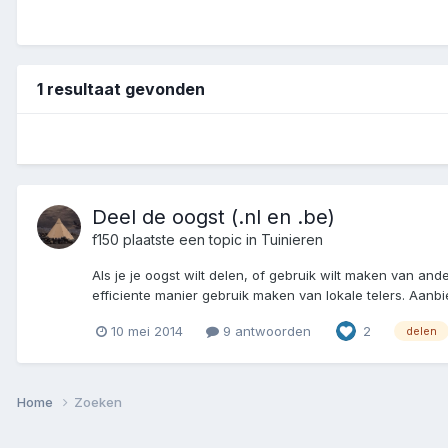
1 resultaat gevonden
Deel de oogst (.nl en .be)
f150
plaatste een topic in
Tuinieren
Als je je oogst wilt delen, of gebruik wilt maken van a
efficiente manier gebruik maken van lokale telers. Aan
10 mei 2014
9 antwoorden
2
delen
Home
Zoeken