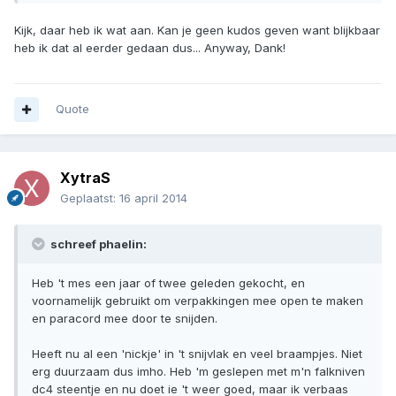
Kijk, daar heb ik wat aan. Kan je geen kudos geven want blijkbaar
heb ik dat al eerder gedaan dus... Anyway, Dank!
Quote
XytraS
Geplaatst:
16 april 2014
schreef phaelin:
Heb 't mes een jaar of twee geleden gekocht, en
voornamelijk gebruikt om verpakkingen mee open te maken
en paracord mee door te snijden.
Heeft nu al een 'nickje' in 't snijvlak en veel braampjes. Niet
erg duurzaam dus imho. Heb 'm geslepen met m'n falkniven
dc4 steentje en nu doet ie 't weer goed, maar ik verbaas