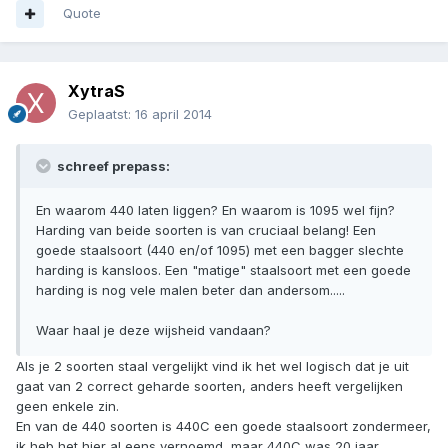
Quote
XytraS
Geplaatst:
16 april 2014
schreef prepass:
En waarom 440 laten liggen? En waarom is 1095 wel fijn?
Harding van beide soorten is van cruciaal belang! Een
goede staalsoort (440 en/of 1095) met een bagger slechte
harding is kansloos. Een "matige" staalsoort met een goede
harding is nog vele malen beter dan andersom.....
Waar haal je deze wijsheid vandaan?
Als je 2 soorten staal vergelijkt vind ik het wel logisch dat je uit
gaat van 2 correct geharde soorten, anders heeft vergelijken
geen enkele zin.
En van de 440 soorten is 440C een goede staalsoort zondermeer,
ik heb het hier al eens vernoemd, maar 440C was 20 jaar