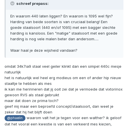
schreef prepass:
En waarom 440 laten liggen? En waarom is 1095 wel fijn?
Harding van beide soorten is van cruciaal belang! Een
goede staalsoort (440 en/of 1095) met een bagger slechte
harding is kansloos. Een "matige" staalsoort met een goede
harding is nog vele malen beter dan andersom.....
Waar haal je deze wijsheid vandaan?
omdat 34k7ia9 staal veel geiler klinkt dan een simpel 440c mesje
natuurlijk
het is natuurlijk wel heel erg modieus om een of ander hip nieuw
staaltje te hebben als mes
ik kan me herinneren dat jij ooit zei dat je vermoede dat vixtorinox
gewoon RVS als staal gebruikt
maar dat doen ze prima toch?
geef mij maar een beproefd concept/staalsoort, dan weet je
zeker dat hij het blijft doen
waarom valt het je tegen voor een walther? ik geloof
@phaelin
dat het vooral een kwestie is van een verkeerd mes kiezen,