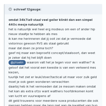
schreef 12gauge:
omdat 34k7ia9 staal veel geiler klinkt dan een simpel
440c mesje natuurlijk
het is natuurlijk wel heel erg modieus om een of ander hip
nieuw staaltje te hebben als mes
ik kan me herinneren dat jij ooit zei dat je vermoede dat
vixtorinox gewoon RVS als staal gebruikt
maar dat doen ze prima toch?
geef mij maar een beproefd concept/staalsoort, dan weet
je zeker dat hij het blijft doen
waarom valt het je tegen voor een walther? ik
@phaelin
geloof dat het vooral een kwestie is van een verkeerd mes
kiezen,
tuurlijk het ziet er leuk/stoer/tactical uit maar voor zulk geld
moet je ook geen wonderen verwachten
daarbij heb ik het vermoeden dat ze messen maken omdat
het kan als extra ofzo want walthers hoofdinkomen komt
van lucht en vuurwapens af
dit geld trouwens voor meerdere vuwa producenten die ook
messen hebben maar die lang niet aan de kwaliteit van hun